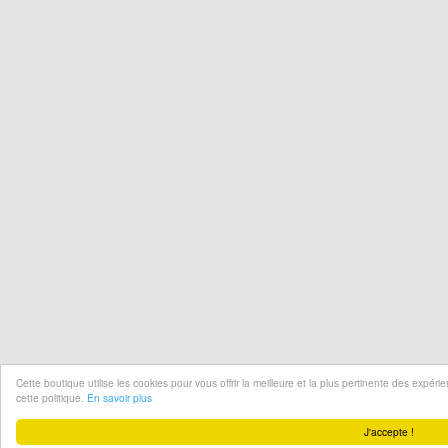
Cette boutique utilise les cookies pour vous offrir la meilleure et la plus pertinente des expér
cette politique.
En savoir plus
J'accepte !