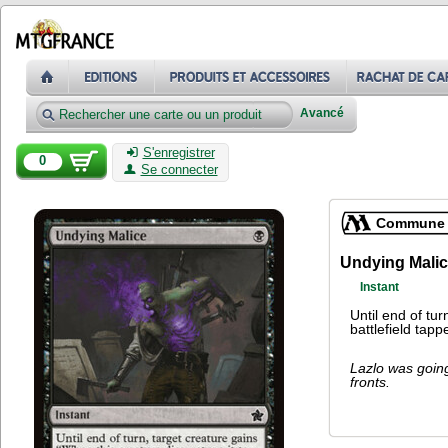
Avancé
S'enregistrer
0
Se connecter
Commune
Undying Mali
Instant
Until end of tur
battlefield tapp
Lazlo was going
fronts.