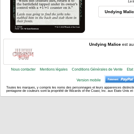
La l
Undying Mali
Undying Malice
est au
Nous contacter
Mentions légales
Conditions Générales de Vente
Etat
Version mobile
Toutes les marques, y compris les noms des personnages et leurs apparences distincti
pentagone de couleurs sont la propriété de Wizards of the Coast, Inc. aux Etats-Unis et