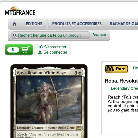
Avancé
S'enregistrer
0
Se connecter
Fi
Rare
Rosa, Resolu
Legendary Crea
Reach
(This cr
At the beginnin
control. It gains
you to gain that