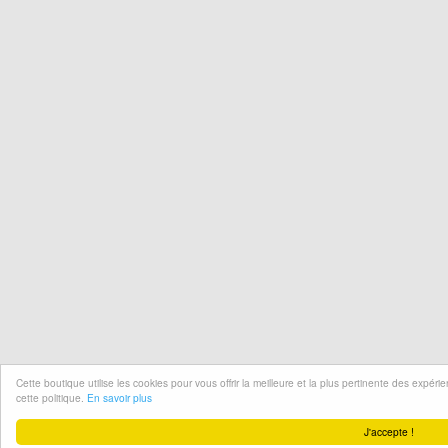
Cette boutique utilise les cookies pour vous offrir la meilleure et la plus pertinente des expér
cette politique.
En savoir plus
J'accepte !