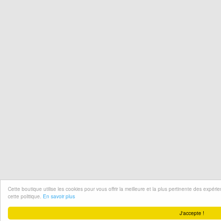
Cette boutique utilise les cookies pour vous offrir la meilleure et la plus pertinente des expér
cette politique.
En savoir plus
J'accepte !