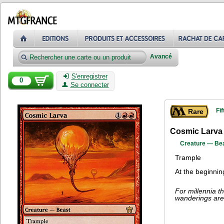
Avancé
S'enregistrer
0
Se connecter
Fi
Rare
Cosmic Larva
Creature — Be
Trample
At the beginnin
For millennia t
wanderings are