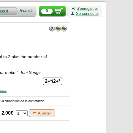
S'enregistrer
0
Avancé
Se connecter
 to 2 plus the number of
r make." -Irini Sengir
2+*/2+*
omas
 la finalisation de la commande
2.00€
Ajouter