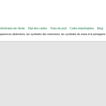
Générales de Vente
Etat des cartes
Frais de port
Cotes imprimables
Blog
arences distinctives, les symboles des extensions, les symboles de mana et le pentagone de