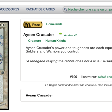
Homelands
Rare
Aysen Crusader
Version VF
Creature — Human Knight
Aysen Crusader's power and toughness are each equal
Soldiers and Warriors you control.
"A renegade rallying the rabble does not a true Crusade
#106
Illustrateur:
NéNé Th
La langue commandée n'est pas choisie ici mais lors de
Aysen Crusader