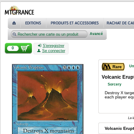
Avancé
S'enregistrer
0
Se connecter
Un
Rare
Volcanic Erup
Sorcery
Destroy X targ
each player equ
La l
Volcanic Erup