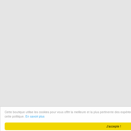
Cette boutique utilise les cookies pour vous offrir la meilleure et la plus pertinente des expér
cette politique.
En savoir plus
J'accepte !