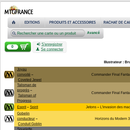
Avancé
S'enregistrer
0
Se connecter
Illustrateur : B
Joyau
convoité
–
Commander Final Fanta
Coveted Jewel
Talisman de
progrès
–
Commander Final Fanta
Talisman of
Progress
Esprit
–
Spirit
Jetons
–
L'invasion des ma
Gobelin
conducteur
–
Horizons du Modern 3
Conduit Goblin
Squelette