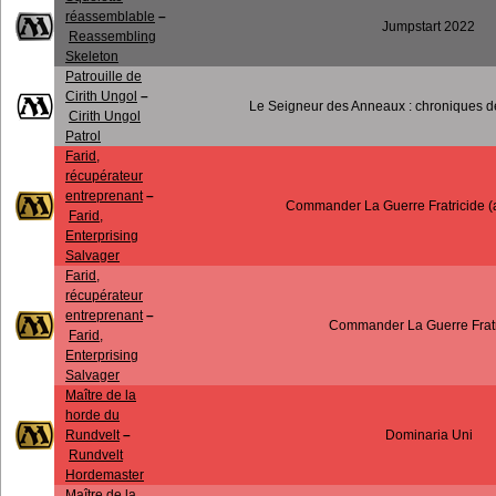
réassemblable
–
Jumpstart 2022
Reassembling
Skeleton
Patrouille de
Cirith Ungol
–
Le Seigneur des Anneaux : chroniques de
Cirith Ungol
Patrol
Farid,
récupérateur
entreprenant
–
Commander La Guerre Fratricide (a
Farid,
Enterprising
Salvager
Farid,
récupérateur
entreprenant
–
Commander La Guerre Fratr
Farid,
Enterprising
Salvager
Maître de la
horde du
Rundvelt
–
Dominaria Uni
Rundvelt
Hordemaster
Maître de la