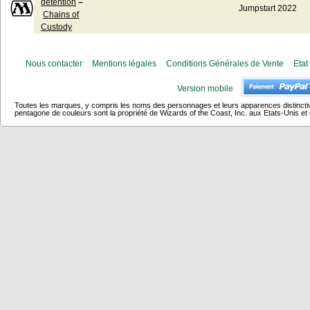
détention
–
Jumpstart 2022
Chains of
Custody
Nous contacter
Mentions légales
Conditions Générales de Vente
Etat
Version mobile
Toutes les marques, y compris les noms des personnages et leurs apparences distincti
pentagone de couleurs sont la propriété de Wizards of the Coast, Inc. aux Etats-Unis et