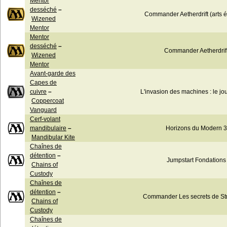
Mentor
desséché
–
Commander Aetherdrift (arts 
Wizened
Mentor
Mentor
desséché
–
Commander Aetherdrif
Wizened
Mentor
Avant-garde des
Capes de
cuivre
–
L'invasion des machines : le jo
Coppercoat
Vanguard
Cerf-volant
mandibulaire
–
Horizons du Modern 3
Mandibular Kite
Chaînes de
détention
–
Jumpstart Fondations
Chains of
Custody
Chaînes de
détention
–
Commander Les secrets de St
Chains of
Custody
Chaînes de