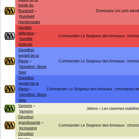
horde du
Rundvelt
–
Dominaria Uni (arts éten
Rundvelt
Hordemaster
Humble
défecteur
–
Commander Le Seigneur des Anneaux : chroniqu
Humble
Defector
Denethor,
voyant de la
Pierre
–
Commander Le Seigneur des Anneaux : chroniqu
Denethor, Stone
Seer
Denethor,
voyant de la
Pierre
–
Commander Le Seigneur des Anneaux : chroniques de la
Denethor, Stone
Seer
Vampire
–
Jetons
–
Les cavernes oubliées
Vampire
Dévotion
grandissante
–
Commander Le Seigneur des Anneaux : chroniqu
Increasing
Devotion