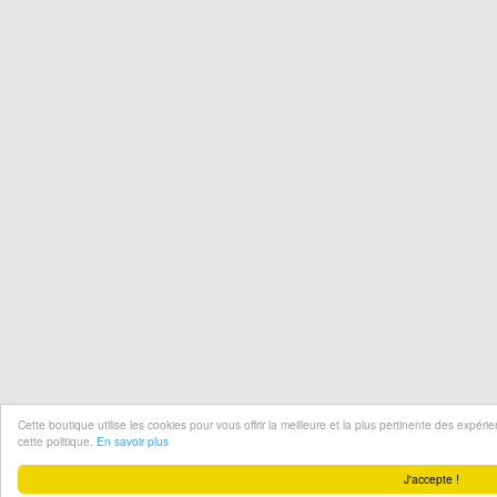
Cette boutique utilise les cookies pour vous offrir la meilleure et la plus pertinente des expér
cette politique.
En savoir plus
J'accepte !