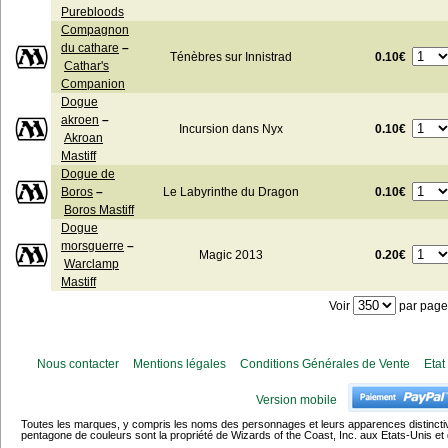
Purebloods
Compagnon
du cathare
–
0.10€
Ténèbres sur Innistrad
Cathar's
Companion
Dogue
akroen
–
0.10€
Incursion dans Nyx
Akroan
Mastiff
Dogue de
0.10€
Boros
–
Le Labyrinthe du Dragon
Boros Mastiff
Dogue
morsguerre
–
0.20€
Magic 2013
Warclamp
Mastiff
Voir
par page
Nous contacter
Mentions légales
Conditions Générales de Vente
Etat
Version mobile
Toutes les marques, y compris les noms des personnages et leurs apparences distincti
pentagone de couleurs sont la propriété de Wizards of the Coast, Inc. aux Etats-Unis et