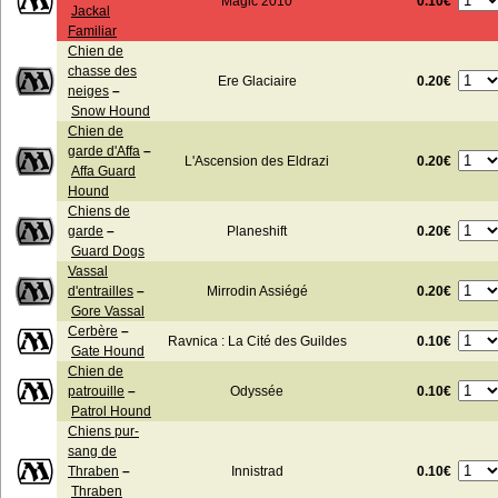
0.10€
Magic 2010
Jackal
Familiar
Chien de
chasse des
0.20€
Ere Glaciaire
neiges
–
Snow Hound
Chien de
garde d'Affa
–
0.20€
L'Ascension des Eldrazi
Affa Guard
Hound
Chiens de
0.20€
garde
–
Planeshift
Guard Dogs
Vassal
0.20€
d'entrailles
–
Mirrodin Assiégé
Gore Vassal
Cerbère
–
0.10€
Ravnica : La Cité des Guildes
Gate Hound
Chien de
0.10€
patrouille
–
Odyssée
Patrol Hound
Chiens pur-
sang de
0.10€
Thraben
–
Innistrad
Thraben