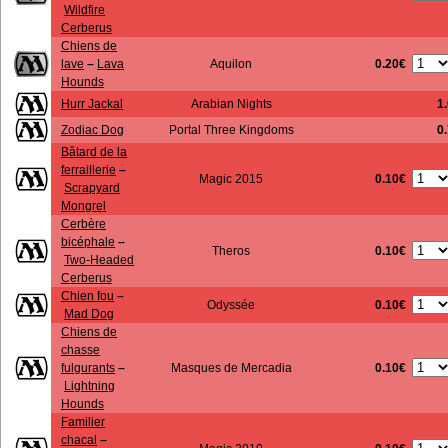
Wildfire
Cerberus
Chiens de
0.20€
lave
–
Lava
Aquilon
Hounds
Hurr Jackal
Arabian Nights
1
Zodiac Dog
Portal Three Kingdoms
0
Bâtard de la
ferraillerie
–
0.10€
Magic 2015
Scrapyard
Mongrel
Cerbère
bicéphale
–
0.10€
Theros
Two-Headed
Cerberus
Chien fou
–
0.10€
Odyssée
Mad Dog
Chiens de
chasse
0.10€
fulgurants
–
Masques de Mercadia
Lightning
Hounds
Familier
chacal
–