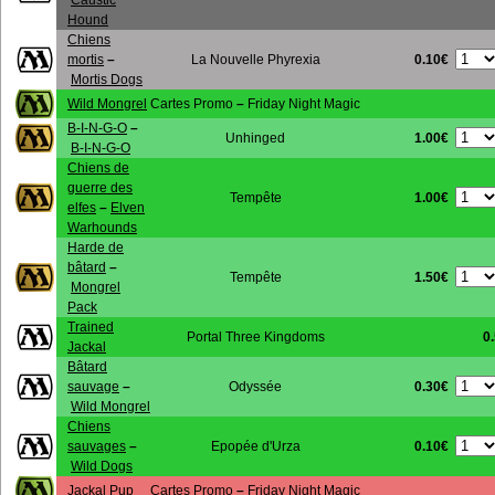
Caustic
Hound
Chiens
0.10€
mortis
–
La Nouvelle Phyrexia
Mortis Dogs
Wild Mongrel
Cartes Promo
–
Friday Night Magic
B-I-N-G-O
–
1.00€
Unhinged
B-I-N-G-O
Chiens de
guerre des
1.00€
Tempête
elfes
–
Elven
Warhounds
Harde de
bâtard
–
1.50€
Tempête
Mongrel
Pack
Trained
Portal Three Kingdoms
0
Jackal
Bâtard
0.30€
sauvage
–
Odyssée
Wild Mongrel
Chiens
0.10€
sauvages
–
Epopée d'Urza
Wild Dogs
Jackal Pup
Cartes Promo
–
Friday Night Magic