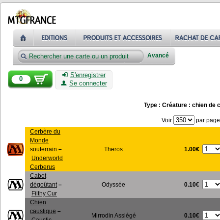
Avancé
S'enregistrer
0
Se connecter
Type : Créature : chien de
Voir
par page
Cerbère du
Monde
1.00€
souterrain
–
Theros
Underworld
Cerberus
Cabot
0.10€
dégoûtant
–
Odyssée
Filthy Cur
Chien
caustique
–
0.10€
Mirrodin Assiégé