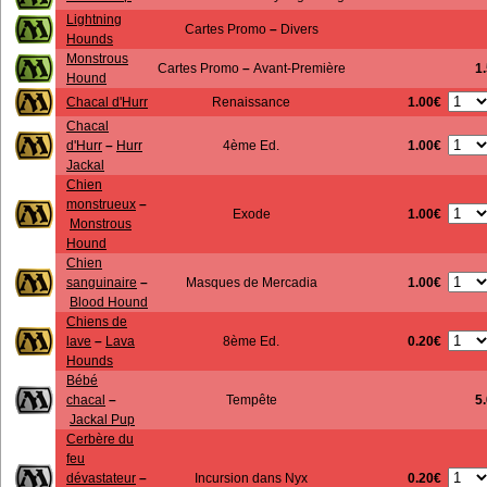
Lightning
Cartes Promo
–
Divers
Hounds
Monstrous
Cartes Promo
–
Avant-Première
1
Hound
1.00€
Chacal d'Hurr
Renaissance
Chacal
1.00€
d'Hurr
–
Hurr
4ème Ed.
Jackal
Chien
monstrueux
–
1.00€
Exode
Monstrous
Hound
Chien
1.00€
sanguinaire
–
Masques de Mercadia
Blood Hound
Chiens de
0.20€
lave
–
Lava
8ème Ed.
Hounds
Bébé
chacal
–
Tempête
5
Jackal Pup
Cerbère du
feu
0.20€
dévastateur
–
Incursion dans Nyx