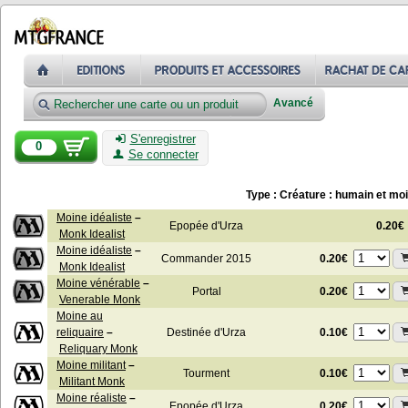
Avancé
S'enregistrer
0
Se connecter
Type : Créature : humain et moi
Moine idéaliste
–
Epopée d'Urza
0.20€
Monk Idealist
Moine idéaliste
–
0.20€
Commander 2015
Monk Idealist
Moine vénérable
–
0.20€
Portal
Venerable Monk
Moine au
0.10€
reliquaire
–
Destinée d'Urza
Reliquary Monk
Moine militant
–
0.10€
Tourment
Militant Monk
Moine réaliste
–
0.20€
Epopée d'Urza