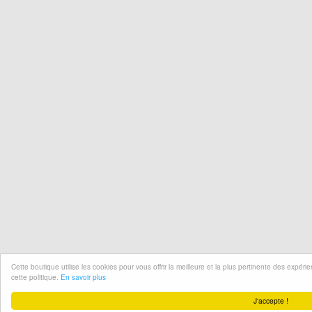
Cette boutique utilise les cookies pour vous offrir la meilleure et la plus pertinente des expér
cette politique.
En savoir plus
J'accepte !