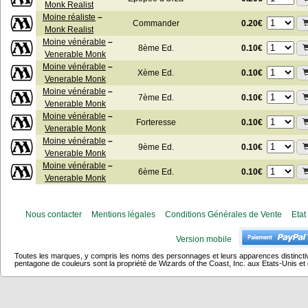
Monk Realist
Moine réaliste
–
0.20€
Commander
Monk Realist
Moine vénérable
–
0.10€
8ème Ed.
Venerable Monk
Moine vénérable
–
0.10€
Xème Ed.
Venerable Monk
Moine vénérable
–
0.10€
7ème Ed.
Venerable Monk
Moine vénérable
–
0.10€
Forteresse
Venerable Monk
Moine vénérable
–
0.10€
9ème Ed.
Venerable Monk
Moine vénérable
–
0.10€
6ème Ed.
Venerable Monk
Nous contacter
Mentions légales
Conditions Générales de Vente
Etat
Version mobile
Toutes les marques, y compris les noms des personnages et leurs apparences distincti
pentagone de couleurs sont la propriété de Wizards of the Coast, Inc. aux Etats-Unis et