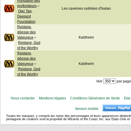
Fondation des
profondeurs
–
Les cavernes oubliées d'Ixalan
Ojer Taq,
Deepest
Foundation
Reidane,
déesse des
Valeureux
–
Kaldheim
Reidane, God
of the Worthy
Reidane,
déesse des
Valeureux
–
Kaldheim
Reidane, God
of the Worthy
Voir
par page
Nous contacter
Mentions légales
Conditions Générales de Vente
Etat
Version mobile
Toutes les marques, y compris les noms des personnages et leurs apparences distincti
pentagone de couleurs sont la propriété de Wizards of the Coast, Inc. aux Etats-Unis et