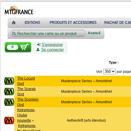
Avancé
S'enregistrer
0
Se connecter
Type :
Voir
par page
The Locust
Masterpiece Series
–
Amonkhet
God
The Scarab
Masterpiece Series
–
Amonkhet
God
The Scorpion
Masterpiece Series
–
Amonkhet
God
Ketramose,
l'Aube
nouvelle
–
Aetherdrift (arts étendus)
Ketramose,