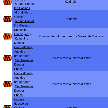
Kaldheim
Alrund, God of
the Cosmos
Alründ, dieu du
Cosmos
–
Kaldheim
Alrund, God of
the Cosmos
Kefnet le
Clairvoyant
–
Commander Mornebrune : la Maison de l'horreur
Kefnet the
Mindful
Ojer Pakpatiq,
Age des
profondeurs
–
Les cavernes oubliées d'Ixalan
Ojer Pakpatiq,
Deepest
Epoch
Ojer Pakpatiq,
Age des
profondeurs
–
Les cavernes oubliées d'Ixalan
Ojer Pakpatiq,
Deepest
Epoch
Cosima,
déesse du