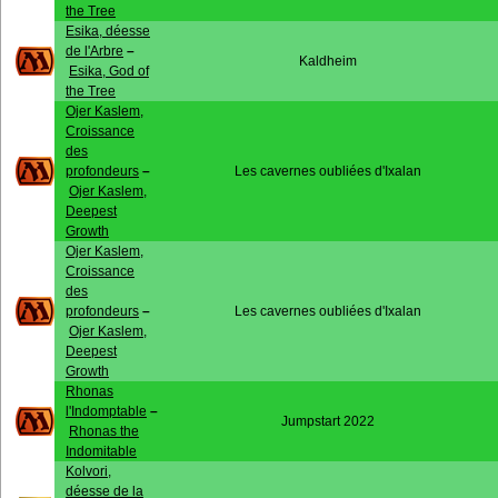
the Tree
Esika, déesse
de l'Arbre
–
Kaldheim
Esika, God of
the Tree
Ojer Kaslem,
Croissance
des
profondeurs
–
Les cavernes oubliées d'Ixalan
Ojer Kaslem,
Deepest
Growth
Ojer Kaslem,
Croissance
des
profondeurs
–
Les cavernes oubliées d'Ixalan
Ojer Kaslem,
Deepest
Growth
Rhonas
l'Indomptable
–
Jumpstart 2022
Rhonas the
Indomitable
Kolvori,
déesse de la