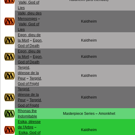
Valki, God of
Lies
Valki, dieu des
Mensonges
–
Kaldheim
Valki, God of
Lies
Egon, dieu de
la Mort
–
Egon,
Kaldheim
God of Death
Egon, dieu de
la Mort
–
Egon,
Kaldheim
God of Death
Tergrid,
déesse de la
Kaldheim
Peur
–
Tergrid,
God of Fright
Tergrid,
déesse de la
Kaldheim
Peur
–
Tergrid,
God of Fright
Rhonas the
Masterpiece Series
–
Amonkhet
Indomitable
Esika, déesse
de l'Arbre
–
Kaldheim
Esika, God of