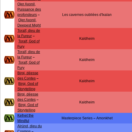
Ojer Axonil,
Puissance des
profondeurs
–
Les cavernes oubliées d'Ixalan
Ojer Axonil,
Deepest Might
Toralf, dieu de
la Fureur
–
Kaldheim
Toralf, God of
Fury
Toralf, dieu de
la Fureur
–
Kaldheim
Toralf, God of
Fury
Birgi, déesse
des Contes
–
Kaldheim
Birgi, God of
Storytelling
Birgi, déesse
des Contes
–
Kaldheim
Birgi, God of
Storytelling
Kefnet the
Masterpiece Series
–
Amonkhet
Mindful
Alründ, dieu du
Cosmos
–