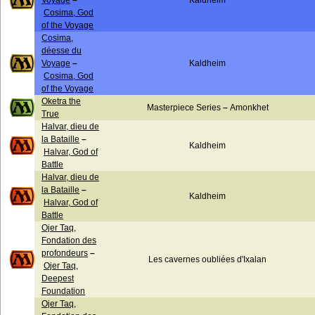
Voyage
–
Kaldheim
Cosima, God
of the Voyage
Cosima,
déesse du
Voyage
–
Kaldheim
Cosima, God
of the Voyage
Oketra the
Masterpiece Series
–
Amonkhet
True
Halvar, dieu de
la Bataille
–
Kaldheim
Halvar, God of
Battle
Halvar, dieu de
la Bataille
–
Kaldheim
Halvar, God of
Battle
Ojer Taq,
Fondation des
profondeurs
–
Les cavernes oubliées d'Ixalan
Ojer Taq,
Deepest
Foundation
Ojer Taq,