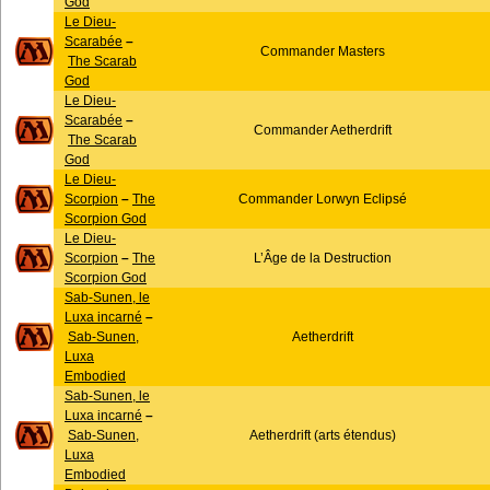
God
Le Dieu-
Scarabée
–
Commander Masters
The Scarab
God
Le Dieu-
Scarabée
–
Commander Aetherdrift
The Scarab
God
Le Dieu-
Scorpion
–
The
Commander Lorwyn Eclipsé
Scorpion God
Le Dieu-
Scorpion
–
The
L’Âge de la Destruction
Scorpion God
Sab-Sunen, le
Luxa incarné
–
Sab-Sunen,
Aetherdrift
Luxa
Embodied
Sab-Sunen, le
Luxa incarné
–
Sab-Sunen,
Aetherdrift (arts étendus)
Luxa
Embodied