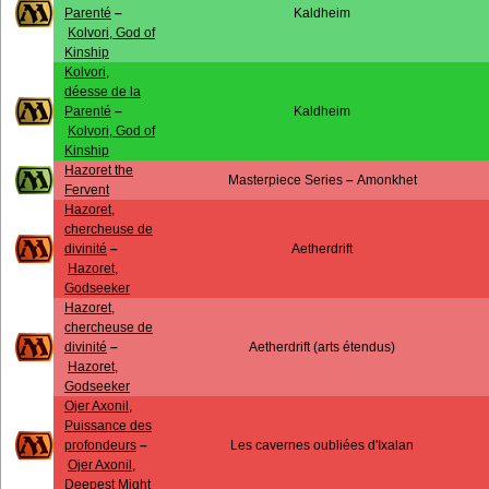
Parenté
–
Kaldheim
Kolvori, God of
Kinship
Kolvori,
déesse de la
Parenté
–
Kaldheim
Kolvori, God of
Kinship
Hazoret the
Masterpiece Series
–
Amonkhet
Fervent
Hazoret,
chercheuse de
divinité
–
Aetherdrift
Hazoret,
Godseeker
Hazoret,
chercheuse de
divinité
–
Aetherdrift (arts étendus)
Hazoret,
Godseeker
Ojer Axonil,
Puissance des
profondeurs
–
Les cavernes oubliées d'Ixalan
Ojer Axonil,
Deepest Might