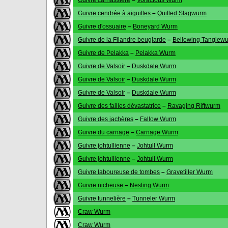
Guivre carnassière
–
Voracious Wurm
Guivre cendrée à aiguilles
–
Quilled Slagwurm
Guivre d'ossuaire
–
Boneyard Wurm
Guivre de la Filandre beuglarde
–
Bellowing Tanglew
Guivre de Pelakka
–
Pelakka Wurm
Guivre de Valsoir
–
Duskdale Wurm
Guivre de Valsoir
–
Duskdale Wurm
Guivre de Valsoir
–
Duskdale Wurm
Guivre des failles dévastatrice
–
Ravaging Riftwurm
Guivre des jachères
–
Fallow Wurm
Guivre du carnage
–
Carnage Wurm
Guivre johtullienne
–
Johtull Wurm
Guivre johtullienne
–
Johtull Wurm
Guivre laboureuse de tombes
–
Gravetiller Wurm
Guivre nicheuse
–
Nesting Wurm
Guivre tunnelière
–
Tunneler Wurm
Craw Wurm
Craw Wurm