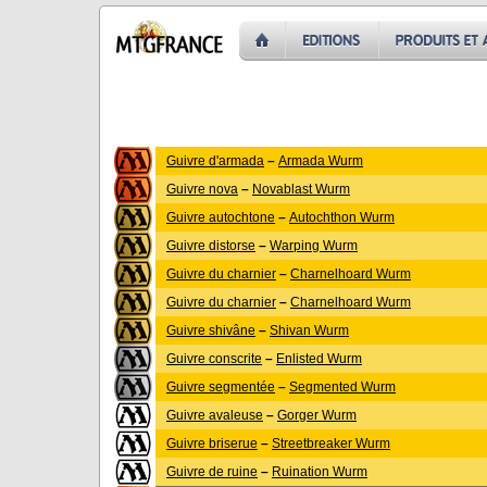
Guivre d'armada
–
Armada Wurm
Guivre nova
–
Novablast Wurm
Guivre autochtone
–
Autochthon Wurm
Guivre distorse
–
Warping Wurm
Guivre du charnier
–
Charnelhoard Wurm
Guivre du charnier
–
Charnelhoard Wurm
Guivre shivâne
–
Shivan Wurm
Guivre conscrite
–
Enlisted Wurm
Guivre segmentée
–
Segmented Wurm
Guivre avaleuse
–
Gorger Wurm
Guivre briserue
–
Streetbreaker Wurm
Guivre de ruine
–
Ruination Wurm