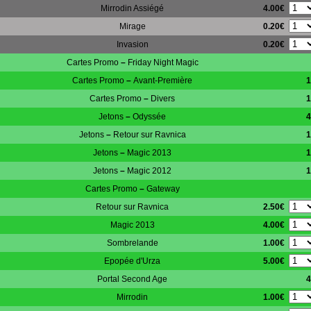
4.00€
Mirrodin Assiégé
0.20€
Mirage
0.20€
Invasion
Cartes Promo
–
Friday Night Magic
Cartes Promo
–
Avant-Première
1
Cartes Promo
–
Divers
1
Jetons
–
Odyssée
4
Jetons
–
Retour sur Ravnica
1
Jetons
–
Magic 2013
1
Jetons
–
Magic 2012
1
Cartes Promo
–
Gateway
2.50€
Retour sur Ravnica
4.00€
Magic 2013
1.00€
Sombrelande
5.00€
Epopée d'Urza
Portal Second Age
4
1.00€
Mirrodin