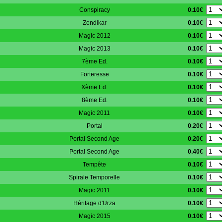
0.10€
Conspiracy
0.10€
Zendikar
0.10€
Magic 2012
0.10€
Magic 2013
0.10€
7ème Ed.
0.10€
Forteresse
0.10€
Xème Ed.
0.10€
8ème Ed.
0.10€
Magic 2011
0.20€
Portal
0.20€
Portal Second Age
0.40€
Portal Second Age
0.10€
Tempête
0.10€
Spirale Temporelle
0.10€
Magic 2011
0.10€
Héritage d'Urza
0.10€
Magic 2015