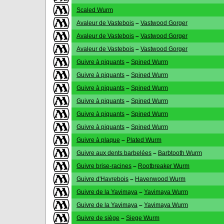
Scaled Wurm
Avaleur de Vastebois
–
Vastwood Gorger
Avaleur de Vastebois
–
Vastwood Gorger
Avaleur de Vastebois
–
Vastwood Gorger
Guivre à piquants
–
Spined Wurm
Guivre à piquants
–
Spined Wurm
Guivre à piquants
–
Spined Wurm
Guivre à piquants
–
Spined Wurm
Guivre à piquants
–
Spined Wurm
Guivre à piquants
–
Spined Wurm
Guivre à plaque
–
Plated Wurm
Guivre aux dents barbelées
–
Barbtooth Wurm
Guivre brise-racines
–
Rootbreaker Wurm
Guivre d'Havrebois
–
Havenwood Wurm
Guivre de la Yavimaya
–
Yavimaya Wurm
Guivre de la Yavimaya
–
Yavimaya Wurm
Guivre de siège
–
Siege Wurm