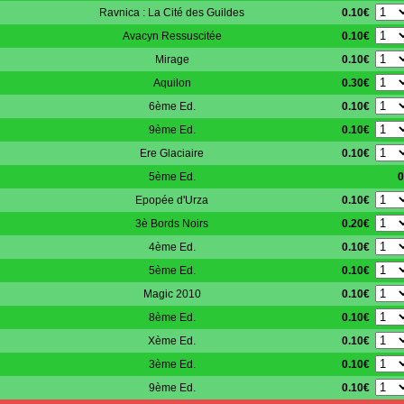
0.10€
Ravnica : La Cité des Guildes
0.10€
Avacyn Ressuscitée
0.10€
Mirage
0.30€
Aquilon
0.10€
6ème Ed.
0.10€
9ème Ed.
0.10€
Ere Glaciaire
5ème Ed.
0
0.10€
Epopée d'Urza
0.20€
3è Bords Noirs
0.10€
4ème Ed.
0.10€
5ème Ed.
0.10€
Magic 2010
0.10€
8ème Ed.
0.10€
Xème Ed.
0.10€
3ème Ed.
0.10€
9ème Ed.