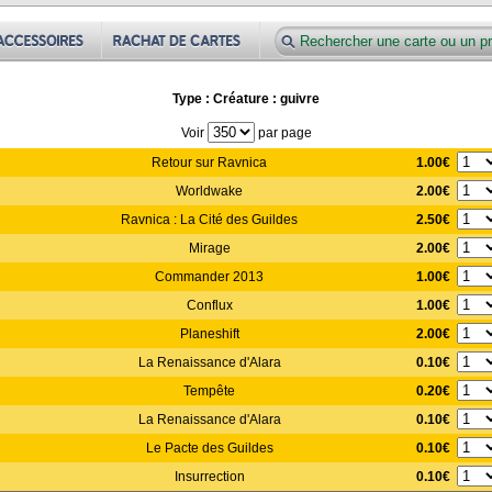
Type : Créature : guivre
Voir
par page
1.00€
Retour sur Ravnica
2.00€
Worldwake
2.50€
Ravnica : La Cité des Guildes
2.00€
Mirage
1.00€
Commander 2013
1.00€
Conflux
2.00€
Planeshift
0.10€
La Renaissance d'Alara
0.20€
Tempête
0.10€
La Renaissance d'Alara
0.10€
Le Pacte des Guildes
0.10€
Insurrection