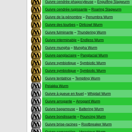
Guivre cendrée phagocyteuse
–
Engulfing Slagwurm
Guivre cendrée rugissante
–
Roaring Slagwurm
Guivre de la pénombre
–
Penumbra Wurm
Guivre des tourbes
–
Dirtcowl Wurm
Guivre fulminante
–
Thundering Wurm
Guivre interminable
–
Endless Wurm
Guivre mungha
–
Mungha Wurm
Guivre panglaciaire
–
Panglacial Wurm
Guivre symbiotique
–
Symbiotic Wurm
Guivre symbiotique
–
Symbiotic Wurm
Guivre tentatrice
–
Tempting Wurm
Pelakka Wurm
Guivre à queue en fouet
–
Whiptail Wurm
Guivre arrogante
–
Arrogant Wurm
Guivre bagarreuse
–
Battering Wurm
Guivre bondissante
–
Pouncing Wurm
Guivre brise-racines
–
Rootbreaker Wurm