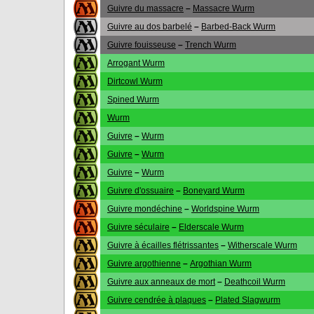
Guivre du massacre
–
Massacre Wurm
Guivre au dos barbelé
–
Barbed-Back Wurm
Guivre fouisseuse
–
Trench Wurm
Arrogant Wurm
Dirtcowl Wurm
Spined Wurm
Wurm
Guivre
–
Wurm
Guivre
–
Wurm
Guivre
–
Wurm
Guivre d'ossuaire
–
Boneyard Wurm
Guivre mondéchine
–
Worldspine Wurm
Guivre séculaire
–
Elderscale Wurm
Guivre à écailles flétrissantes
–
Witherscale Wurm
Guivre argothienne
–
Argothian Wurm
Guivre aux anneaux de mort
–
Deathcoil Wurm
Guivre cendrée à plaques
–
Plated Slagwurm