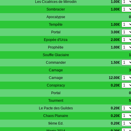
1.00€
Les Cicatrices de Mirrodin
1.00€
Sombracier
Apocalypse
0
1.00€
Tempête
3.00€
Portal
2.00€
Epopée d'Urza
1.00€
Prophétie
Souffle Glaciaire
1
1.50€
Commander
Carnage
3
12.00€
Carnage
0.20€
Conspiracy
Portal
0
Tourment
5
0.20€
Le Pacte des Guildes
0.20€
Chaos Planaire
0.20€
9ème Ed.
0.20€