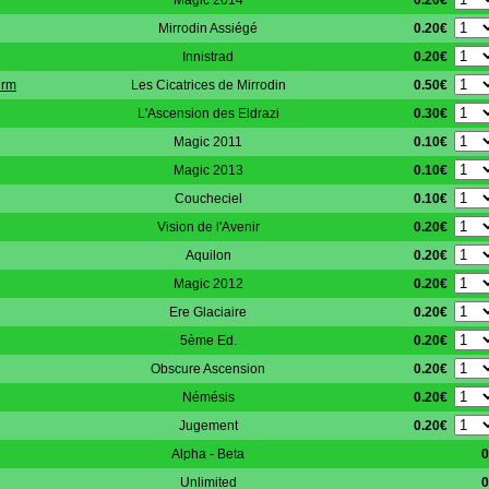
Magic 2014
0.20€
Mirrodin Assiégé
0.20€
Innistrad
0.50€
urm
Les Cicatrices de Mirrodin
0.30€
L'Ascension des Eldrazi
0.10€
Magic 2011
0.10€
Magic 2013
0.10€
Coucheciel
0.20€
Vision de l'Avenir
0.20€
Aquilon
0.20€
Magic 2012
0.20€
Ere Glaciaire
0.20€
5ème Ed.
0.20€
Obscure Ascension
0.20€
Némésis
0.20€
Jugement
Alpha - Beta
0
Unlimited
0