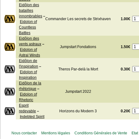
Eidôlon des
batailles
innombrables
–
1.00€
Commander Les secrets de Strixhaven
Eidolon of
Countless
Battles
Eidôlon des
vents astraux
–
1.50€
Jumpstart Fondations
Eidolon of
Astral Winds
Eidôlon de
l'inspiration
–
0.30€
Theros Par-delà la Mort
Eidolon of
Inspiration
Eidôlon de la
rhétorique
–
Jumpstart 2022
Eidolon of
Rhetoric
Esprit
0.20€
redevable
–
Horizons du Modern 3
Indebted Spirit
Nous contacter
Mentions légales
Conditions Générales de Vente
Etat