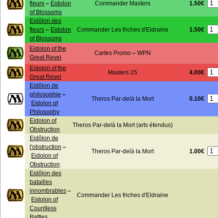
1.50€
fleurs
–
Eidolon
Commander Masters
of Blossoms
Eidôlon des
1.50€
fleurs
–
Eidolon
Commander Les friches d'Eldraine
of Blossoms
Eidolon of the
Cartes Promo
–
WPN
Great Revel
Eidolon of the
4.00€
Masters 25
Great Revel
Eidôlon de
philosophie
–
0.10€
Theros Par-delà la Mort
Eidolon of
Philosophy
Eidolon of
Theros Par-delà la Mort (arts étendus)
Obstruction
Eidôlon de
l'obstruction
–
1.00€
Theros Par-delà la Mort
Eidolon of
Obstruction
Eidôlon des
batailles
innombrables
–
Commander Les friches d'Eldraine
Eidolon of
Countless
Battles