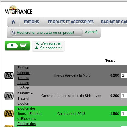
Avancé
S'enregistrer
0
Se connecter
Type :
Eidôlon
haineux
–
0.20€
Theros Par-delà la Mort
Hateful
Eidolon
Eidôlon
haineux
–
0.20€
Commander Les secrets de Strixhaven
Hateful
Eidolon
Eidôlon des
1.50€
fleurs
–
Eidolon
Commander 2018
of Blossoms
Eidôlon des