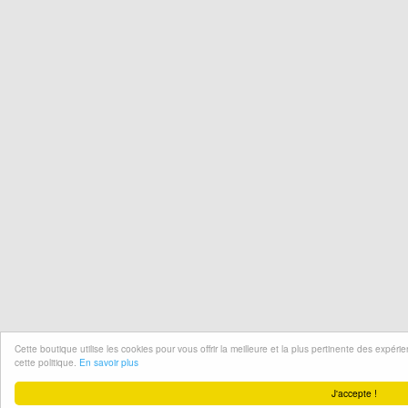
Cette boutique utilise les cookies pour vous offrir la meilleure et la plus pertinente des expér
cette politique.
En savoir plus
J'accepte !