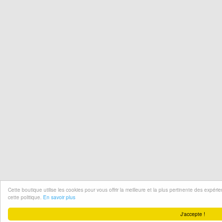
Cette boutique utilise les cookies pour vous offrir la meilleure et la plus pertinente des expér
cette politique.
En savoir plus
J'accepte !