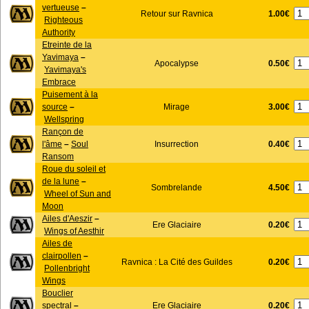
vertueuse
–
1.00€
Retour sur Ravnica
Righteous
Authority
Etreinte de la
Yavimaya
–
0.50€
Apocalypse
Yavimaya's
Embrace
Puisement à la
3.00€
source
–
Mirage
Wellspring
Rançon de
0.40€
l'âme
–
Soul
Insurrection
Ransom
Roue du soleil et
de la lune
–
4.50€
Sombrelande
Wheel of Sun and
Moon
Ailes d'Aeszir
–
0.20€
Ere Glaciaire
Wings of Aesthir
Ailes de
clairpollen
–
0.20€
Ravnica : La Cité des Guildes
Pollenbright
Wings
Bouclier
0.20€
spectral
–
Ere Glaciaire