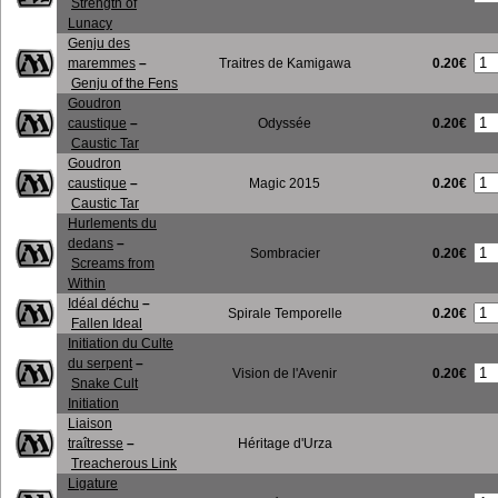
Strength of
Lunacy
Genju des
0.20€
maremmes
–
Traitres de Kamigawa
Genju of the Fens
Goudron
0.20€
caustique
–
Odyssée
Caustic Tar
Goudron
0.20€
caustique
–
Magic 2015
Caustic Tar
Hurlements du
dedans
–
0.20€
Sombracier
Screams from
Within
Idéal déchu
–
0.20€
Spirale Temporelle
Fallen Ideal
Initiation du Culte
du serpent
–
0.20€
Vision de l'Avenir
Snake Cult
Initiation
Liaison
traîtresse
–
Héritage d'Urza
Treacherous Link
Ligature