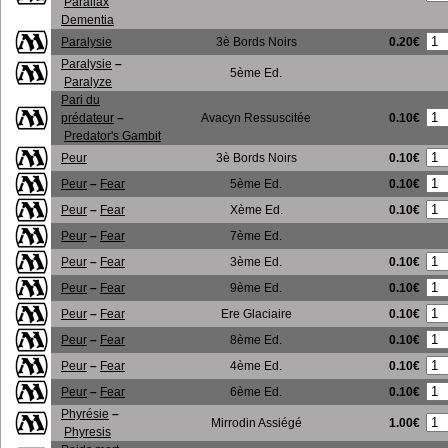
Parallax
Dementia
0.20€
Paralysie
3è Bords Noirs
Paralysie
–
5ème Ed.
Paralyze
Pari du
0.10€
prédateur
–
Avacyn Ressuscitée
Predator's Gambit
0.10€
Peur
3è Bords Noirs
0.10€
Peur
–
Fear
5ème Ed.
0.10€
Peur
–
Fear
Xème Ed.
Peur
–
Fear
7ème Ed.
0.10€
Peur
–
Fear
3ème Ed.
0.10€
Peur
–
Fear
9ème Ed.
0.10€
Peur
–
Fear
Ere Glaciaire
0.10€
Peur
–
Fear
8ème Ed.
0.10€
Peur
–
Fear
4ème Ed.
0.10€
Peur
–
Fear
6ème Ed.
Phyrésie
–
1.00€
Mirrodin Assiégé
Phyresis