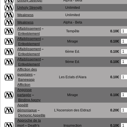
Unholy Strength
Alpha - Beta
Unholy Strength
Unlimited
Weakness
Unlimited
Weakness
Alpha - Beta
Affaiblissement
–
0.10€
Tempête
Enfeeblement
Affaiblissement
–
0.10€
Mirage
Enfeeblement
Affaiblissement
–
0.10€
6ème Ed.
Enfeeblement
Affaiblissement
–
0.10€
9ème Ed.
Enfeeblement
Affliction des
gueplaies
–
0.10€
Les Eclats d'Alara
Banewasp
Affliction
Angoisse
0.10€
partagée
–
Mirage
Binding Agony
Appétit
0.20€
démoniaque
–
L'Ascension des Eldrazi
Demonic Appetite
Approche de la
0.10€
mort
–
Death's
Insurrection