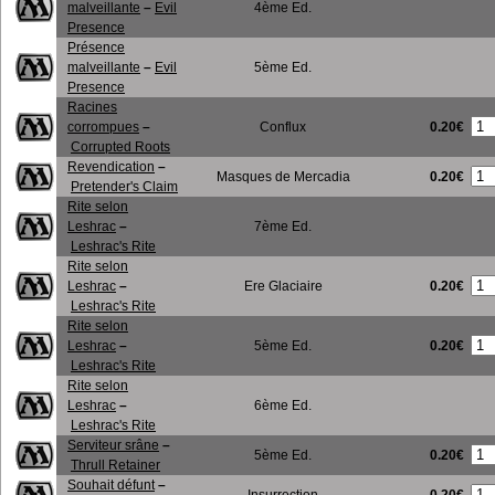
malveillante
–
Evil
4ème Ed.
Presence
Présence
malveillante
–
Evil
5ème Ed.
Presence
Racines
0.20€
corrompues
–
Conflux
Corrupted Roots
Revendication
–
0.20€
Masques de Mercadia
Pretender's Claim
Rite selon
Leshrac
–
7ème Ed.
Leshrac's Rite
Rite selon
0.20€
Leshrac
–
Ere Glaciaire
Leshrac's Rite
Rite selon
0.20€
Leshrac
–
5ème Ed.
Leshrac's Rite
Rite selon
Leshrac
–
6ème Ed.
Leshrac's Rite
Serviteur srâne
–
0.20€
5ème Ed.
Thrull Retainer
Souhait défunt
–
0.20€