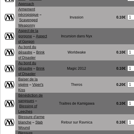
Approach
Armement
nécropsique
–
0.10€
Invasion
Scavenged
Weaponry
Aspect de la
gorgone
–
Aspect
Incursion dans Nyx
of Gorgon
Au bord du
0.10€
désastre
–
Brink
Worldwake
of Disaster
Au bord du
0.10€
désastre
–
Brink
Magic 2012
of Disaster
Baiser de la
0.20€
vipère
–
Viper's
Theros
Kiss
Bénédiction de
sangsues
–
0.10€
Traitres de Kamigawa
Blessing of
Leeches
Blessure d'arme
0.10€
blanche
–
Stab
Retour sur Ravnica
Wound
Blessure