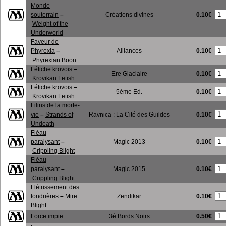
Monde
0.10€
souterrain
–
Créations divines
Weight of the
Underworld
Faveur de
0.10€
Phyrexia
–
Alliances
Phyrexian Boon
Fétiche krovois
–
0.10€
Ere Glaciaire
Krovikan Fetish
Fétiche krovois
–
0.10€
5ème Ed.
Krovikan Fetish
Filins de la morte-
0.10€
vie
–
Strands of
Ravnica : La Cité des Guildes
Undeath
Fléau
0.10€
paralysant
–
Magic 2013
Crippling Blight
Fléau
0.10€
paralysant
–
Magic 2015
Crippling Blight
Flétrissement des
0.10€
fondrières
–
Mire
Zendikar
Blight
0.50€
Force impie
3è Bords Noirs