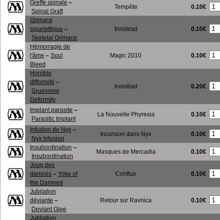
Greffe spinale
–
0.10€
Tempête
Spinal Graft
Grimace
0.10€
squelettique
–
Innistrad
Skeletal Grimace
Hémorragie de
0.10€
l'âme
–
Soul
Magic 2010
Bleed
Horrible
difformité
–
0.20€
Innistrad
Gruesome
Deformity
Implant parasite
–
0.10€
La Nouvelle Phyrexia
Parasitic Implant
Infusion de Nyx
–
0.10€
Incursion dans Nyx
Nyx Infusion
Insubordination
–
0.10€
Masques de Mercadia
Insubordination
Joug des
0.10€
damnés
–
Yoke of
Conflux
the Damned
Jubilation
0.10€
déviante
–
Retour sur Ravnica
Deviant Glee
Jubilation