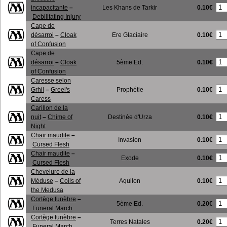
0.10€
incapacitante
–
Les Khans de Tarkir
Debilitating Injury
Cape de
0.10€
désarroi
–
Cloak
Ere Glaciaire
of Confusion
Cape de
0.10€
désarroi
–
Cloak
5ème Ed.
of Confusion
Caresse selon
0.10€
Grhil
–
Greel's
Prophétie
Caress
Carillon de la
0.10€
nuit
–
Chime of
Destinée d'Urza
Night
Chair maudite
–
0.10€
Invasion
Cursed Flesh
Chair maudite
–
0.10€
Exode
Cursed Flesh
Chevelure de la
0.10€
Méduse
–
Coils of
Aquilon
the Medusa
Cortège funèbre
–
0.20€
5ème Ed.
Funeral March
Cortège funèbre
–
0.20€
Terres Natales
Funeral March