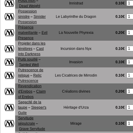
Poids mort
–
0.10€
Innistrad
Dead Weight
Possession
0.10€
sinistre
–
Sinister
Le Labyrinthe du Dragon
Possession
Présence
0.20€
malveillante
–
Evil
La Nouvelle Phyrexia
Presence
Projeter dans les
0.10€
ténèbres
–
Cast
Incursion dans Nyx
into Darkness
Puits souillé
–
0.10€
Invasion
Tainted Well
Putrescence de
0.10€
relique
–
Relic
Les Cicatrices de Mirrodin
Putrescence
Revendication
0.20€
d'Erebos
–
Claim
Créations divines
of Erebos
Sagacité de la
0.10€
taupe
–
Sleeper's
Héritage d'Urza
Guile
Servitude
0.10€
sépulcrale
–
Mirage
Grave Servitude