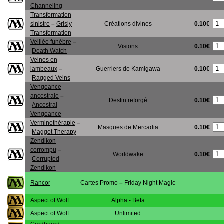
Channeling
Transformation
0.10€
sinistre
–
Grisly
Créations divines
Transformation
Veillée funèbre
–
0.10€
Visions
Death Watch
Veines en
0.10€
lambeaux
–
Guerriers de Kamigawa
Ragged Veins
Vengeance
ancestrale
–
0.10€
Destin reforgé
Ancestral
Vengeance
Verminothérapie
–
0.10€
Masques de Mercadia
Maggot Therapy
Zendikon
corrompu
–
0.10€
Worldwake
Corrupted
Zendikon
Rancor
Cartes Promo
–
Friday Night Magic
Aspect of Wolf
Alpha - Beta
Aspect of Wolf
Unlimited