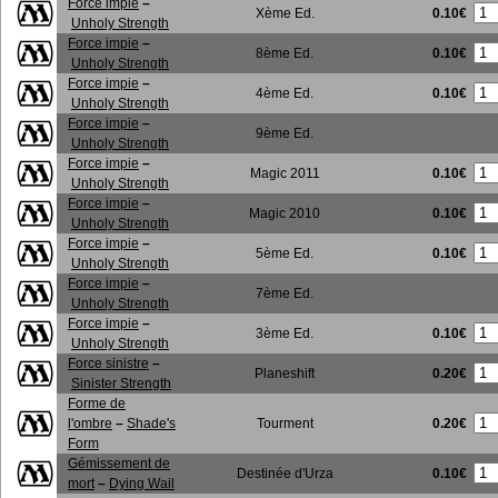
Force impie
–
0.10€
Xème Ed.
Unholy Strength
Force impie
–
0.10€
8ème Ed.
Unholy Strength
Force impie
–
0.10€
4ème Ed.
Unholy Strength
Force impie
–
9ème Ed.
Unholy Strength
Force impie
–
0.10€
Magic 2011
Unholy Strength
Force impie
–
0.10€
Magic 2010
Unholy Strength
Force impie
–
0.10€
5ème Ed.
Unholy Strength
Force impie
–
7ème Ed.
Unholy Strength
Force impie
–
0.10€
3ème Ed.
Unholy Strength
Force sinistre
–
0.20€
Planeshift
Sinister Strength
Forme de
0.20€
l'ombre
–
Shade's
Tourment
Form
Gémissement de
0.10€
Destinée d'Urza
mort
–
Dying Wail