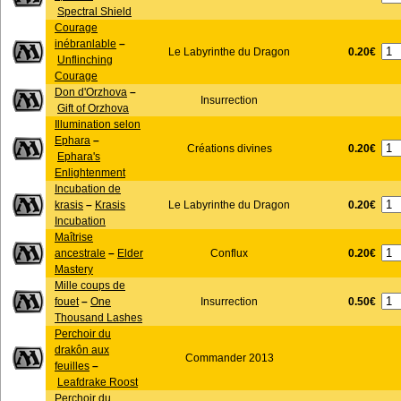
Spectral Shield
Courage
inébranlable
–
0.20€
Le Labyrinthe du Dragon
Unflinching
Courage
Don d'Orzhova
–
Insurrection
Gift of Orzhova
Illumination selon
Ephara
–
0.20€
Créations divines
Ephara's
Enlightenment
Incubation de
0.20€
krasis
–
Krasis
Le Labyrinthe du Dragon
Incubation
Maîtrise
0.20€
ancestrale
–
Elder
Conflux
Mastery
Mille coups de
0.50€
fouet
–
One
Insurrection
Thousand Lashes
Perchoir du
drakôn aux
Commander 2013
feuilles
–
Leafdrake Roost
Perchoir du