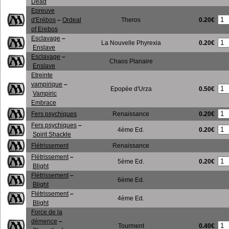
Dead
Epreuve
0.20€
d'Erébos
–
Ordeal
Theros
of Erebos
Esclavage
–
0.20€
La Nouvelle Phyrexia
Enslave
Esclavage
–
Chaos Planaire
Enslave
Etreinte
vampirique
–
0.50€
Epopée d'Urza
Vampiric
Embrace
0.20€
Fers psychiques
Renaissance
Fers psychiques
–
0.20€
4ème Ed.
Spirit Shackle
Flétrissement
Renaissance
Flétrissement
–
0.20€
5ème Ed.
Blight
Flétrissement
–
6ème Ed.
Blight
Flétrissement
–
4ème Ed.
Blight
Force de la
démence
–
0.40€
Tourment