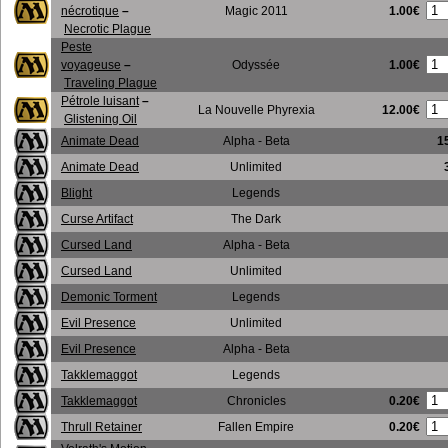
1.00€
nécrotique
–
Magic 2011
Necrotic Plague
Peste
1.00€
voyageuse
–
Odyssée
Traveling Plague
Pétrole luisant
–
12.00€
La Nouvelle Phyrexia
Glistening Oil
Animate Dead
Alpha - Beta
1
Animate Dead
Unlimited
Blight
Legends
Curse Artifact
The Dark
Cursed Land
Alpha - Beta
Cursed Land
Unlimited
Demonic Torment
Legends
Evil Presence
Unlimited
Evil Presence
Alpha - Beta
Takklemaggot
Legends
0.20€
Takklemaggot
Chronicles
0.20€
Thrull Retainer
Fallen Empire