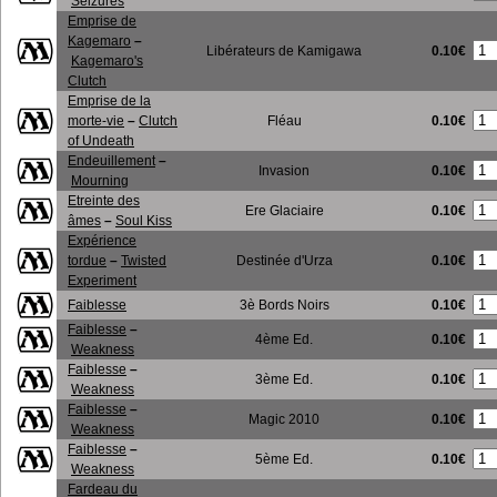
Seizures
Emprise de
Kagemaro
–
0.10€
Libérateurs de Kamigawa
Kagemaro's
Clutch
Emprise de la
0.10€
morte-vie
–
Clutch
Fléau
of Undeath
Endeuillement
–
0.10€
Invasion
Mourning
Etreinte des
0.10€
Ere Glaciaire
âmes
–
Soul Kiss
Expérience
0.10€
tordue
–
Twisted
Destinée d'Urza
Experiment
0.10€
Faiblesse
3è Bords Noirs
Faiblesse
–
0.10€
4ème Ed.
Weakness
Faiblesse
–
0.10€
3ème Ed.
Weakness
Faiblesse
–
0.10€
Magic 2010
Weakness
Faiblesse
–
0.10€
5ème Ed.
Weakness
Fardeau du