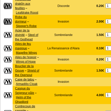
drakôn aux
0.20€
Discorde
feuilles
–
Leafdrake Roost
Robe du
2.00€
dormeur
–
Invasion
Sleeper's Robe
Acier de la
1.50€
divinité
–
Steel of
Sombrelande
the Godhead
Ailes de feu
0.10€
magique
–
La Renaissance d'Alara
Magefire Wings
Ailes de l'espoir
–
0.20€
Invasion
Wings of Hope
Bouclier de la
1.50€
Gouve
–
Shield of
Sombrelande
the Oversoul
Cape de tatou
–
Invasion
Armadillo Cloak
Casque du
Seigneur pâle
–
4.00€
Sombrelande
Helm of the
Ghastlord
Contrecoup de
sangrite
–