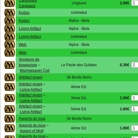
Cardboard
2.00€
Unglued
Carapace
Kudzu
Unlimited
Kudzu
Alpha - Beta
Living Artifact
Alpha - Beta
Living Artifact
Unlimited
Web
Alpha - Beta
Web
Unlimited
Annelure de
0.30€
tisseguivre
–
Le Pacte des Guildes
Wurmweaver Coil
Artefact vivant
3è Bords Noirs
Artefact vivant
–
4ème Ed.
Living Artifact
Artefact vivant
–
1.00€
3ème Ed.
Living Artifact
Artefact vivant
–
1.00€
5ème Ed.
Living Artifact
Aspects du loup
3è Bords Noirs
Aspects du loup
–
1.00€
4ème Ed.
Aspect of Wolf
Aspects du loup
–