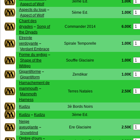
1.00€
3ème Ed.
Aspect of Wolf
Aspects du loup
–
1.00€
5ème Ed.
Aspect of Wolf
Chant des
6.00€
dryades
–
Song of
Commander 2014
the Dryads
Etreinte
1.00€
verdoyante
–
Spirale Temporelle
Verdant Embrace
Forme du wytigo
–
1.00€
Shape of the
Souffle Glaciaire
Wiitigo
Gigantiforme
–
1.00€
Zendikar
Gigantiform
Harnachement de
mammouth
–
2.50€
Terres Natales
Mammoth
Harness
Kudzu
3è Bords Noirs
Kudzu
–
Kudzu
3ème Ed.
Neige
2.50€
aveuglante
–
Ere Glaciaire
Snowblind
Ombre d'ours
–