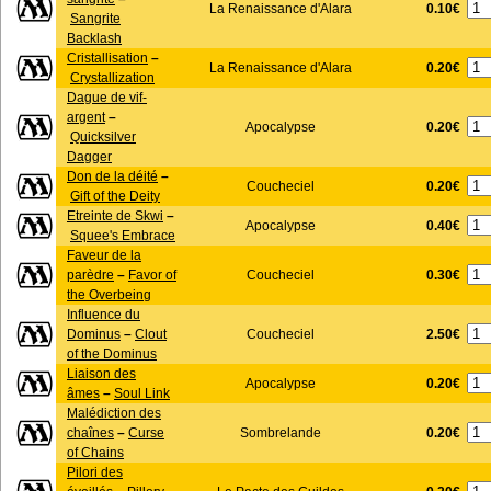
0.10€
La Renaissance d'Alara
Sangrite
Backlash
Cristallisation
–
0.20€
La Renaissance d'Alara
Crystallization
Dague de vif-
argent
–
0.20€
Apocalypse
Quicksilver
Dagger
Don de la déité
–
0.20€
Coucheciel
Gift of the Deity
Etreinte de Skwi
–
0.40€
Apocalypse
Squee's Embrace
Faveur de la
0.30€
parèdre
–
Favor of
Coucheciel
the Overbeing
Influence du
2.50€
Dominus
–
Clout
Coucheciel
of the Dominus
Liaison des
0.20€
Apocalypse
âmes
–
Soul Link
Malédiction des
0.20€
chaînes
–
Curse
Sombrelande
of Chains
Pilori des