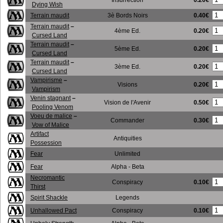
Insurrection
Dying Wish
0.40€
Terrain maudit
3è Bords Noirs
Terrain maudit
–
0.20€
4ème Ed.
Cursed Land
Terrain maudit
–
0.20€
5ème Ed.
Cursed Land
Terrain maudit
–
0.20€
3ème Ed.
Cursed Land
Vampirisme
–
0.20€
Visions
Vampirism
Venin stagnant
–
0.50€
Vision de l'Avenir
Pooling Venom
Voeu de malice
–
0.30€
Commander
Vow of Malice
Artifact
Antiquities
Possession
Fear
Unlimited
Fear
Alpha - Beta
Necromantic
0.10€
Conspiracy
Thirst
Spirit Shackle
Legends
0.10€
Unhallowed Pact
Conspiracy