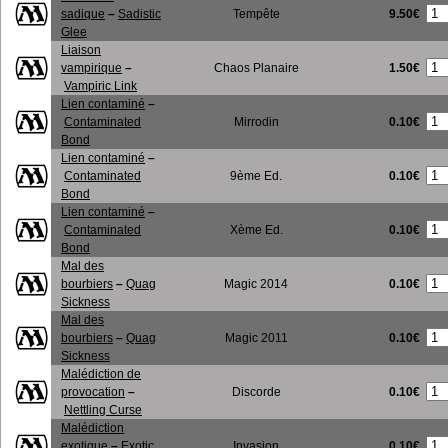
9.50€
sadique
–
Sadistic
Tempête
Glee
Liaison
1.50€
vampirique
–
Chaos Planaire
Vampiric Link
Lien contaminé
–
0.10€
Contaminated
Mirrodin
Bond
Lien contaminé
–
0.10€
Contaminated
9ème Ed.
Bond
Lien contaminé
–
0.10€
Contaminated
Xème Ed.
Bond
Mal des
0.10€
bourbiers
–
Quag
Magic 2014
Sickness
Mal des
0.10€
bourbiers
–
Quag
Magic 2011
Sickness
Malédiction de
0.10€
provocation
–
Discorde
Nettling Curse
Malédiction
0.10€
exotique
–
Exotic
Invasion