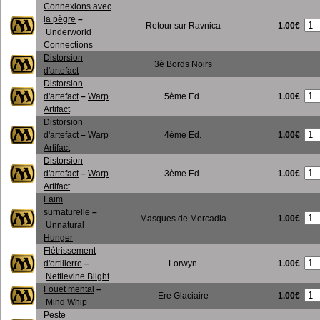
Connexions avec
la pègre
–
1.00€
Retour sur Ravnica
Underworld
Connections
Distorsion
3è Bords Noirs
d'artefact
Distorsion
1.00€
d'artefact
–
Warp
5ème Ed.
Artifact
Distorsion
1.00€
d'artefact
–
Warp
4ème Ed.
Artifact
Distorsion
1.00€
d'artefact
–
Warp
3ème Ed.
Artifact
Faim
surnaturelle
–
1.00€
Masques de Mercadia
Unnatural
Hunger
Flétrissement
1.00€
d'ortilierre
–
Lorwyn
Nettlevine Blight
Fouet mental
–
1.00€
Ere Glaciaire
Mind Whip
Peste