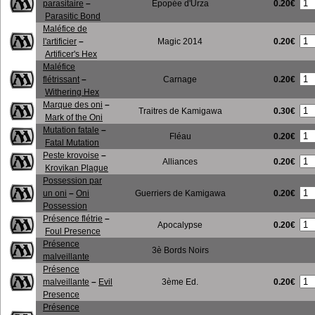
0.20€
parasitaire
–
Epopée d'Urza
Parasitic Bond
Maléfice de
0.20€
l'artificier
–
Magic 2014
Artificer's Hex
Maléfice
0.20€
flétrissant
–
Carnage
Withering Hex
Marque des oni
–
0.30€
Traitres de Kamigawa
Mark of the Oni
Mutation fatale
–
0.20€
Fléau
Fatal Mutation
Peste krovoise
–
0.20€
Alliances
Krovikan Plague
Possession par
0.20€
un oni
–
Oni
Guerriers de Kamigawa
Possession
Présence flétrie
–
0.20€
Apocalypse
Foul Presence
Présence
3è Bords Noirs
malveillante
Présence
0.20€
malveillante
–
Evil
3ème Ed.
Presence
Présence