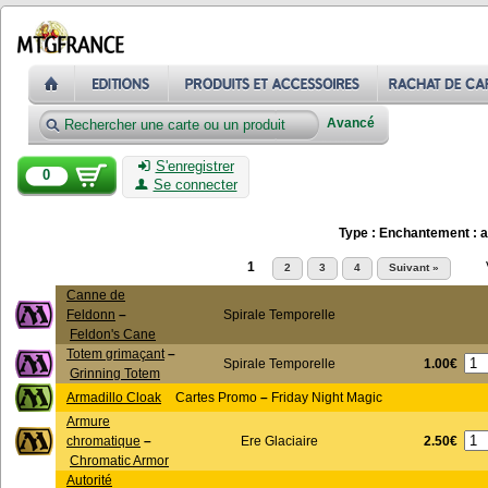
Avancé
S'enregistrer
0
Se connecter
Type : Enchantement : 
1
2
3
4
Suivant »
Canne de
Feldonn
–
Spirale Temporelle
Feldon's Cane
Totem grimaçant
–
1.00€
Spirale Temporelle
Grinning Totem
Armadillo Cloak
Cartes Promo
–
Friday Night Magic
Armure
2.50€
chromatique
–
Ere Glaciaire
Chromatic Armor
Autorité