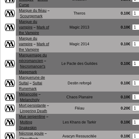
Curse
Marque du fléau
–
0.10€
Theros
Scourgemark
Marque du
0.10€
vampire
–
Mark of
Magic 2013
the Vampire
Marque du
0.10€
vampire
–
Mark of
Magic 2014
the Vampire
Marquemage du
nécromancien
–
0.10€
Le Pacte des Guildes
Necromancer's
Magemark
Marquerune de
0.10€
Sultaï
–
Sultai
Destin reforgé
Runemark
Mélancolie
–
0.10€
Chaos Planaire
Melancholy
Mort persistante
–
0.20€
Fléau
Lingering Death
Mue serpentine
–
0.10€
Molting
Les Khans de Tarkir
Snakeskin
Nécrose goule
–
0.10€
Avacyn Ressuscitée