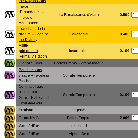
the Nayan Gods
Trace
d'abondance
–
0.50€
La Renaissance d'Alara
Trace of
Abundance
Tranchant de la
0.40€
divinité
–
Edge of
Coucheciel
the Divinity
Visite
0.10€
primordiale
–
Insurrection
Primal Visitation
Diabolic Edict
Cartes Promo
–
Arena league
Boucher sans
visage
–
Faceless
Spirale Temporelle
Butcher
Oeil maléfique
d'Orms-par-
0.10€
Spirale Temporelle
Gore
–
Evil Eye of
Orms-by-Gore
Imprison
Legends
2.00€
Tourach's Gate
Fallen Empire
Warp Artifact
Unlimited
Warp Artifact
Alpha - Beta