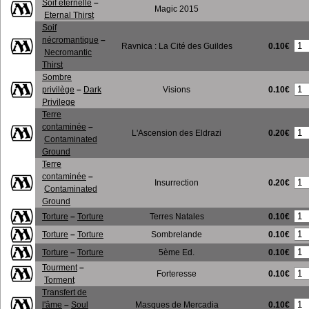
Soif éternelle
–
Magic 2015
Eternal Thirst
Soif
nécromantique
–
0.10€
Ravnica : La Cité des Guildes
Necromantic
Thirst
Sombre
0.10€
privilège
–
Dark
Visions
Privilege
Terre
contaminée
–
0.20€
L'Ascension des Eldrazi
Contaminated
Ground
Terre
contaminée
–
0.20€
Insurrection
Contaminated
Ground
0.10€
Torture
–
Torture
Terres Natales
0.10€
Torture
–
Torture
Sombrelande
0.10€
Torture
–
Torture
5ème Ed.
Tourment
–
0.10€
Forteresse
Torment
Transfert de
0.10€
l'âme
–
Soul
Masques de Mercadia