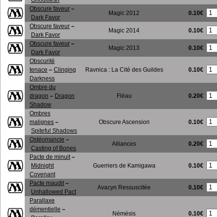
Ghoulflesh
Obscure faveur
–
0.10€
Magic 2012
Dark Favor
Obscure faveur
–
0.10€
Magic 2014
Dark Favor
Obscure faveur
–
0.10€
Magic 2013
Dark Favor
Obscurité
0.10€
tenace
–
Clinging
Ravnica : La Cité des Guildes
Darkness
Ombre du
0.20€
dragon
–
Dragon
Fléau
Shadow
Ombres
0.10€
malignes
–
Obscure Ascension
Spiteful Shadows
Ostéomancie
–
0.20€
Alliances
Casting of Bones
Pacte de minuit
–
0.10€
Midnight
Guerriers de Kamigawa
Covenant
Pacte maudit
–
0.10€
Avacyn Ressuscitée
Unhallowed Pact
Parallaxe
démentielle
–
0.10€
Némésis