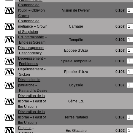
Couronne de
0.10€
l'oubli
–
Oblivion
Vision de l'Avenir
Crown
Couronne de
0.20€
méfiance
–
Crown
Carnage
of Suspicion
Cri interminable
–
0.10€
Tempête
Endless Scream
Découragement
–
0.10€
Epopée d'Urza
Despondency
Dépérissement
–
0.10€
Spirale Temporelle
Feebleness
Dépérissement
–
0.10€
Epopée d'Urza
Sicken
Désir selon le
0.10€
patriarche
–
Odyssée
Patriarch's Desire
Dévoration de la
licorne
–
Feast of
6ème Ed.
the Unicorn
Dévoration de la
0.10€
licorne
–
Feast of
Terres Natales
the Unicorn
Emprise
–
0.10€
Ere Glaciaire