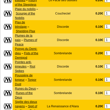
0.20€
éveillés
–
Pillory
Le Pacte des Guildes
of the Sleepless
Plaie du nobilis
–
0.20€
Scourge of the
Coucheciel
Nobilis
Plax de
0.10€
blindage
–
Discorde
Shielding Plax
Plumes de la
0.10€
paix
–
Plumes of
Discorde
Peace
Poings du Demi-
0.20€
dieu
–
Fists of the
Sombrelande
Demigod
Pointes anti-
0.10€
émeutes
–
Riot
Discorde
Spikes
Poussière de
0.10€
torpeur
–
Torpor
Sombrelande
Dust
Runes du Deus
–
0.10€
Runes of the
Sombrelande
Deus
Sigille des dieux
0.20€
nayens
–
Sigil of
La Renaissance d'Alara