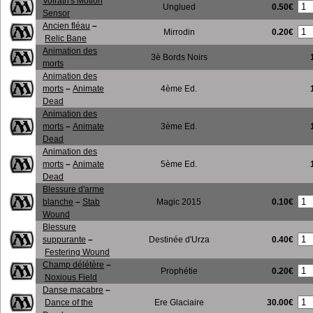
Volrath's Motion
0.50€
Unglued
Sensor
Ancien fléau
–
0.20€
Mirrodin
Relic Bane
Animation des
3è Bords Noirs
morts
Animation des
morts
–
Animate
4ème Ed.
Dead
Animation des
morts
–
Animate
3ème Ed.
Dead
Animation des
morts
–
Animate
5ème Ed.
Dead
Blessure d'arme
0.10€
blanche
–
Stab
Magic 2015
Wound
Blessure
0.40€
suppurante
–
Destinée d'Urza
Festering Wound
Champ délétère
–
0.20€
Prophétie
Noxious Field
Danse macabre
–
30.00€
Dance of the
Ere Glaciaire