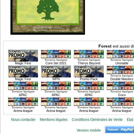
Forest
est aussi d
Magic Fest
Core Set 2021
Theros Beyond
Unstable
Death
Magic Fest
WPN
Promo Pack
Double Masters
APAC
APAC
APAC
Guru
Arena league
Arena league
Arena league
Arena league
Nous contacter
Mentions légales
Conditions Générales de Vente
Etat
Version mobile