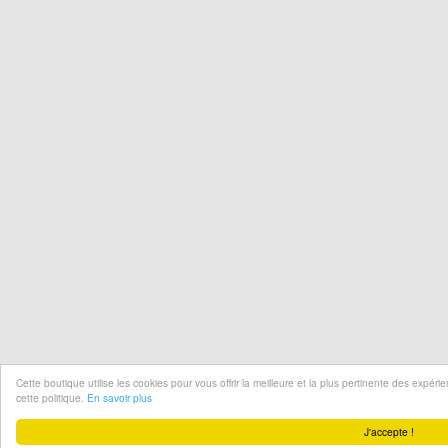
Cette boutique utilise les cookies pour vous offrir la meilleure et la plus pertinente des expér
cette politique.
En savoir plus
J'accepte !