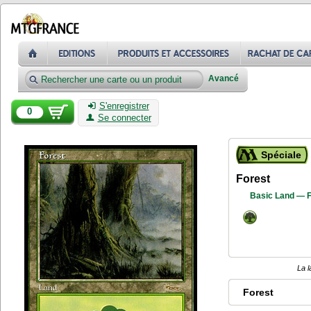
Avancé
S'enregistrer
0
Se connecter
Spéciale
Forest
Basic Land — F
La l
Forest