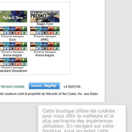
Magic Fest
Euro
APAC
Arena league
Arena league
tandard Showdown
Version mobile
v4 05/07/26
 couleurs sont la propriété de Wizards of the Coast, Inc. aux Etats-
Cette boutique utilise les cookies
pour vous offrir la meilleure et la
plus pertinente des expériences
utilisateur. En navigant sur cette
boutique, vous acceptez cette