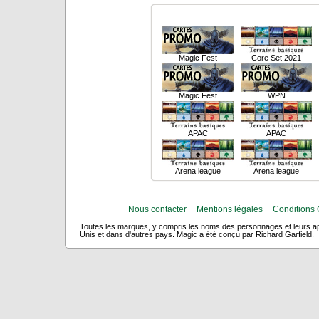
Magic Fest
Core Set 2021
Magic Fest
WPN
APAC
APAC
Arena league
Arena league
Nous contacter
Mentions légales
Conditions 
Toutes les marques, y compris les noms des personnages et leurs app
Unis et dans d'autres pays. Magic a été conçu par Richard Garfield.