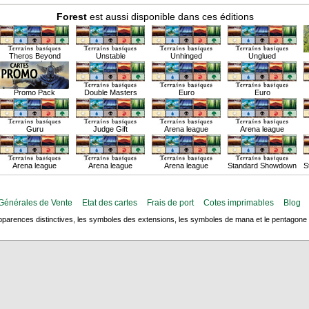
Forest
est aussi disponible dans ces éditions
Theros Beyond
Unstable
Unhinged
Unglued
Death
Promo Pack
Double Masters
Euro
Euro
Guru
Judge Gift
Arena league
Arena league
Arena league
Arena league
Arena league
Standard Showdown
S
Générales de Vente
Etat des cartes
Frais de port
Cotes imprimables
Blog
arences distinctives, les symboles des extensions, les symboles de mana et le pentagone de