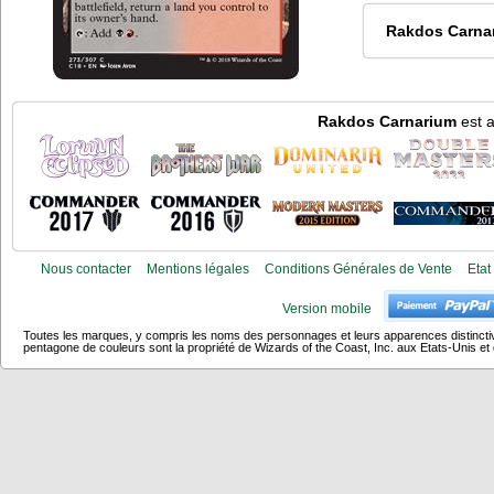
Rakdos Carna
Rakdos Carnarium
est a
Nous contacter
Mentions légales
Conditions Générales de Vente
Etat
Version mobile
Toutes les marques, y compris les noms des personnages et leurs apparences distincti
pentagone de couleurs sont la propriété de Wizards of the Coast, Inc. aux Etats-Unis et