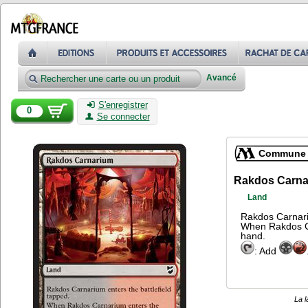
Avancé
S'enregistrer
0
Se connecter
Commune
Rakdos Carna
Land
Rakdos Carnariu
When Rakdos Car
hand.
: Add
La l