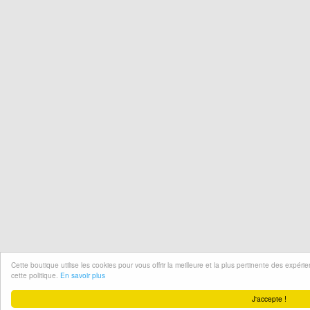
Cette boutique utilise les cookies pour vous offrir la meilleure et la plus pertinente des expér
cette politique.
En savoir plus
J'accepte !