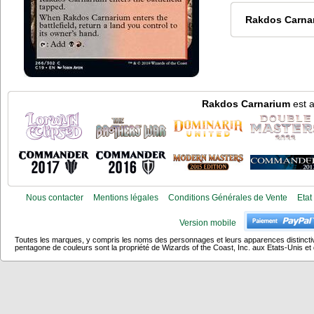
Rakdos Carna
Rakdos Carnarium
est a
Nous contacter
Mentions légales
Conditions Générales de Vente
Etat
Version mobile
Toutes les marques, y compris les noms des personnages et leurs apparences distincti
pentagone de couleurs sont la propriété de Wizards of the Coast, Inc. aux Etats-Unis et