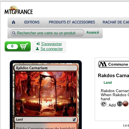
Avancé
S'enregistrer
0
Se connecter
Commune
Rakdos Carna
Land
Rakdos Carnariu
When Rakdos Car
hand.
: Add
La l