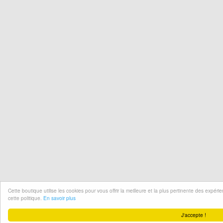
Cette boutique utilise les cookies pour vous offrir la meilleure et la plus pertinente des expér
cette politique.
En savoir plus
J'accepte !