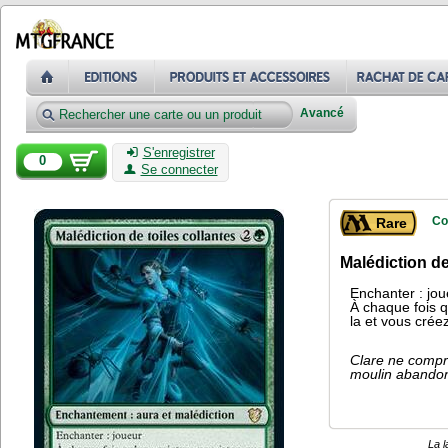
Avancé
S'enregistrer
0
Se connecter
Co
Rare
Malédiction de
Enchanter : jou
À chaque fois q
la et vous crée
Clare ne compri
moulin abando
La l