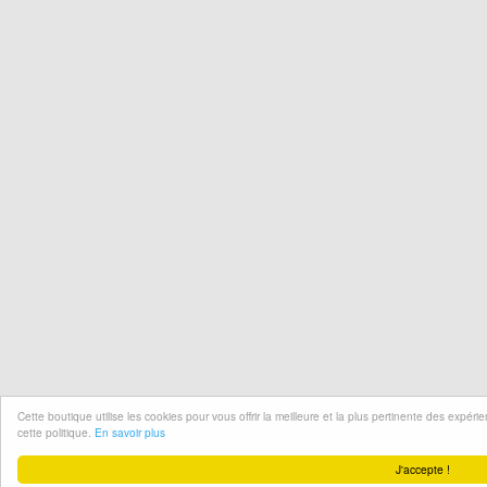
Cette boutique utilise les cookies pour vous offrir la meilleure et la plus pertinente des expér
cette politique.
En savoir plus
J'accepte !