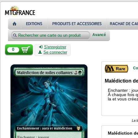
Avancé
S'enregistrer
0
Se connecter
Co
Rare
Malédiction de
Enchanter : jou
À chaque fois q
la et vous crée
La l
Malédiction de