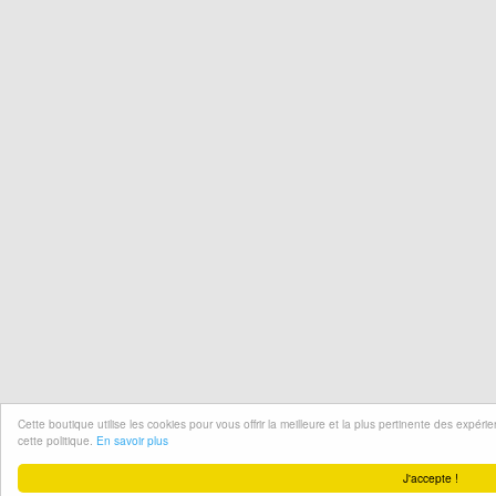
Cette boutique utilise les cookies pour vous offrir la meilleure et la plus pertinente des expér
cette politique.
En savoir plus
J'accepte !