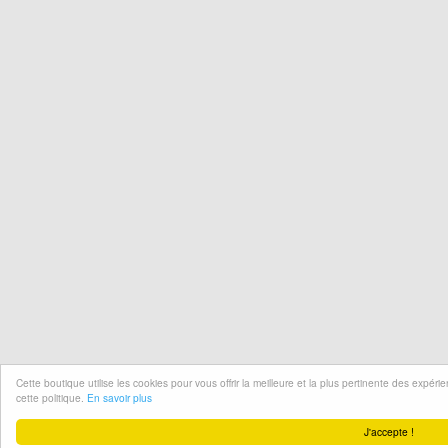
Cette boutique utilise les cookies pour vous offrir la meilleure et la plus pertinente des expér
cette politique.
En savoir plus
J'accepte !