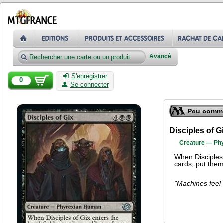
Avancé
S'enregistrer
0
Se connecter
Peu comm
Disciples of G
Creature — Ph
When Disciples o
cards, put them
"Machines feel 