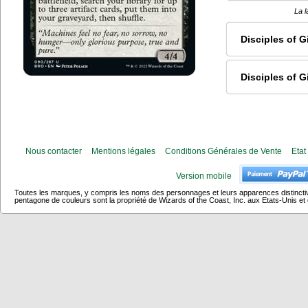
La l
Disciples of G
Disciples of G
Nous contacter
Mentions légales
Conditions Générales de Vente
Etat
Version mobile
Toutes les marques, y compris les noms des personnages et leurs apparences distincti
pentagone de couleurs sont la propriété de Wizards of the Coast, Inc. aux Etats-Unis et