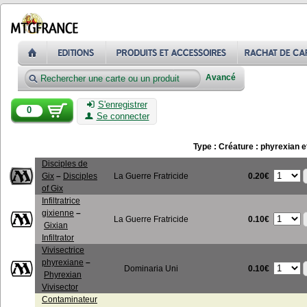
Avancé
S'enregistrer
0
Se connecter
Type : Créature : phyrexian 
Disciples de
0.20€
Gix
–
Disciples
La Guerre Fratricide
of Gix
Infiltratrice
gixienne
–
0.10€
La Guerre Fratricide
Gixian
Infiltrator
Vivisectrice
phyrexiane
–
0.10€
Dominaria Uni
Phyrexian
Vivisector
Contaminateur