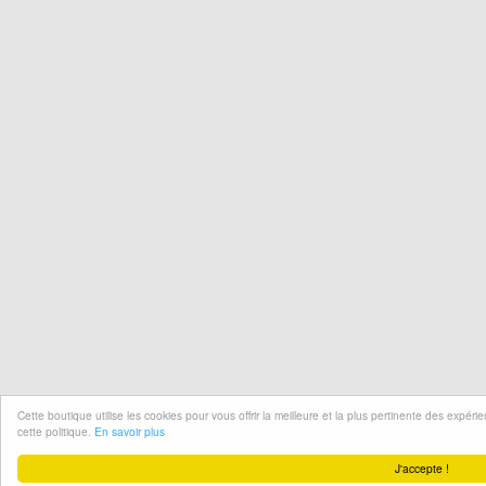
Cette boutique utilise les cookies pour vous offrir la meilleure et la plus pertinente des expér
cette politique.
En savoir plus
J'accepte !