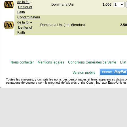
de la foi
–
1.00€
Dominaria Uni
Defiler of
Faith
Contaminateur
de la foi
–
Dominaria Uni (arts étendus)
2.5
Defiler of
Faith
Nous contacter
Mentions légales
Conditions Générales de Vente
Etat
Version mobile
Toutes les marques, y compris les noms des personnages et leurs apparences distincti
pentagone de couleurs sont la propriété de Wizards of the Coast, Inc. aux Etats-Unis et