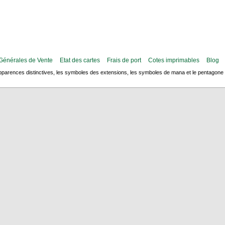
Générales de Vente
Etat des cartes
Frais de port
Cotes imprimables
Blog
arences distinctives, les symboles des extensions, les symboles de mana et le pentagone de