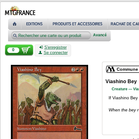
Avancé
S'enregistrer
0
Se connecter
Commune
Viashino Bey
Creature — Via
If Viashino Bey 
When the bey ru