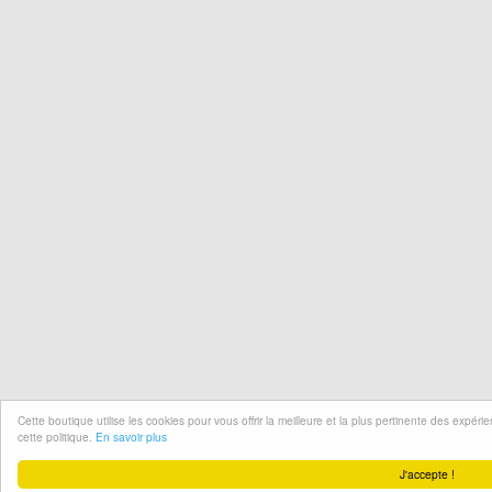
Cette boutique utilise les cookies pour vous offrir la meilleure et la plus pertinente des expér
cette politique.
En savoir plus
J'accepte !