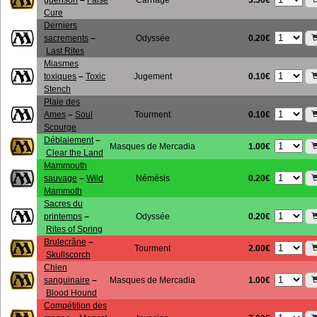
guérison
–
False
Carnage
Cure
Derniers
0.20€
sacrements
–
Odyssée
Last Rites
Miasmes
0.10€
toxiques
–
Toxic
Jugement
Stench
Plaie des
0.10€
Ames
–
Soul
Tourment
Scourge
Déblaiement
–
1.00€
Masques de Mercadia
Clear the Land
Mammouth
0.20€
sauvage
–
Wild
Némésis
Mammoth
Sacres du
0.20€
printemps
–
Odyssée
Rites of Spring
Brulecrâne
–
2.00€
Tourment
Skullscorch
Chien
1.00€
sanguinaire
–
Masques de Mercadia
Blood Hound
Compétition des