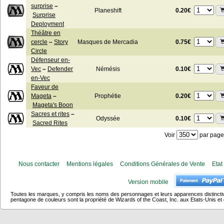
surprise
–
0.20€
Planeshift
Surprise
Deployment
Théâtre en
0.75€
cercle
–
Story
Masques de Mercadia
Circle
Défenseur en-
0.10€
Vec
–
Defender
Némésis
en-Vec
Faveur de
0.20€
Mageta
–
Prophétie
Mageta's Boon
Sacres et rites
–
0.10€
Odyssée
Sacred Rites
Voir
par page
Nous contacter
Mentions légales
Conditions Générales de Vente
Etat
Version mobile
Toutes les marques, y compris les noms des personnages et leurs apparences distincti
pentagone de couleurs sont la propriété de Wizards of the Coast, Inc. aux Etats-Unis et