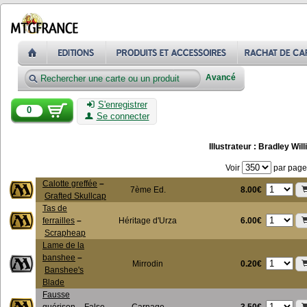
Avancé
S'enregistrer
0
Se connecter
Illustrateur : Bradley Wil
Voir
par page
Calotte greffée
–
8.00€
7ème Ed.
Grafted Skullcap
Tas de
6.00€
ferrailles
–
Héritage d'Urza
Scrapheap
Lame de la
banshee
–
0.20€
Mirrodin
Banshee's
Blade
Fausse
3.50€