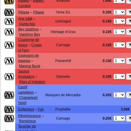
7.00€
mages
–
Mages'
Invasion
Contest
0.20€
Pillage
–
Pillage
7ème Ed.
Ane bâté
–
0.10€
Unhinged
Dumb Ass
Bey viashino
–
0.10€
Héritage d'Urza
Viashino Bey
Couronne de
0.10€
fureur
–
Crown
Carnage
of Fury
Explosion de
0.10€
magma
–
Planeshift
Magma Burst
Sacres
0.10€
d'initiation
–
Odyssée
Rites of Initiation
Esprit
caméléon
–
0.20€
Masques de Mercadia
Chameleon
Spirit
Evitement
–
Foil
Prophétie
3.00€
Réminiscence
–
0.20€
Carnage
Reminisce
Toucher de