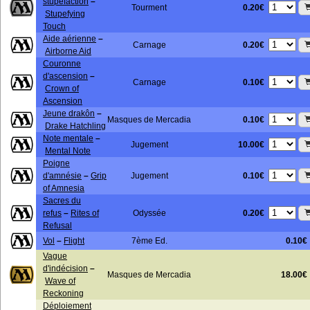
stupéfaction
–
0.20€
Tourment
Stupefying
Touch
Aide aérienne
–
0.20€
Carnage
Airborne Aid
Couronne
d'ascension
–
0.10€
Carnage
Crown of
Ascension
Jeune drakôn
–
0.10€
Masques de Mercadia
Drake Hatchling
Note mentale
–
10.00€
Jugement
Mental Note
Poigne
0.10€
d'amnésie
–
Grip
Jugement
of Amnesia
Sacres du
0.20€
refus
–
Rites of
Odyssée
Refusal
Vol
–
Flight
7ème Ed.
0.10€
Vague
d'indécision
–
Masques de Mercadia
18.00€
Wave of
Reckoning
Déploiement