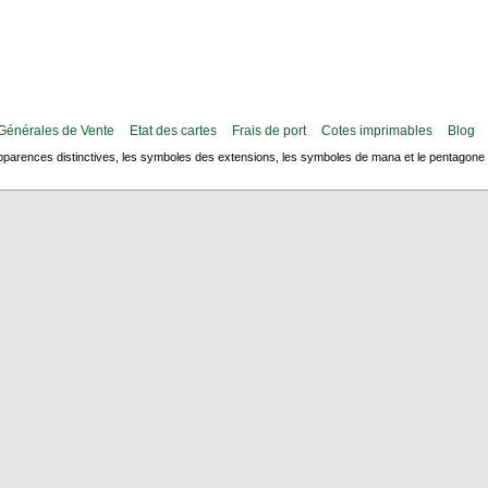
Générales de Vente
Etat des cartes
Frais de port
Cotes imprimables
Blog
arences distinctives, les symboles des extensions, les symboles de mana et le pentagone de