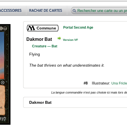
Portal Second Age
Commune
Dakmor Bat
Version VF
Creature — Bat
Flying
The bat thrives on what underestimates it.
#8
Illustrateur:
Una Frick
La langue commandée n'est pas choisie ici mais lors de
Dakmor Bat