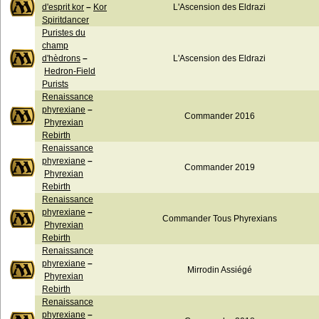
d'esprit kor
–
Kor
L'Ascension des Eldrazi
Spiritdancer
Puristes du
champ
d'hèdrons
–
L'Ascension des Eldrazi
Hedron-Field
Purists
Renaissance
phyrexiane
–
Commander 2016
Phyrexian
Rebirth
Renaissance
phyrexiane
–
Commander 2019
Phyrexian
Rebirth
Renaissance
phyrexiane
–
Commander Tous Phyrexians
Phyrexian
Rebirth
Renaissance
phyrexiane
–
Mirrodin Assiégé
Phyrexian
Rebirth
Renaissance
phyrexiane
–