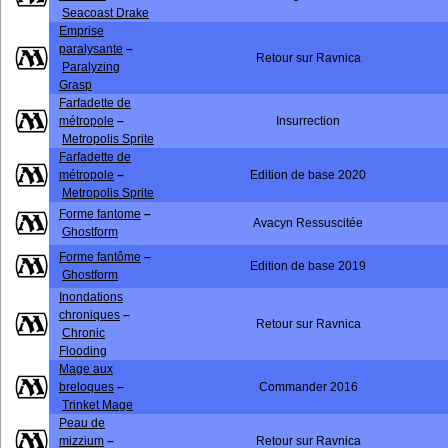
Seacoast Drake
Emprise
paralysante
–
Retour sur Ravnica
Paralyzing
Grasp
Farfadette de
métropole
–
Insurrection
Metropolis Sprite
Farfadette de
métropole
–
Edition de base 2020
Metropolis Sprite
Forme fantome
–
Avacyn Ressuscitée
Ghostform
Forme fantôme
–
Edition de base 2019
Ghostform
Inondations
chroniques
–
Retour sur Ravnica
Chronic
Flooding
Mage aux
breloques
–
Commander 2016
Trinket Mage
Peau de
mizzium
–
Retour sur Ravnica