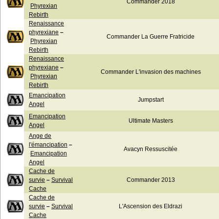
Commander 2018
Phyrexian
Rebirth
Renaissance
phyrexiane
–
Commander La Guerre Fratricide
Phyrexian
Rebirth
Renaissance
phyrexiane
–
Commander L'invasion des machines
Phyrexian
Rebirth
Emancipation
Jumpstart
Angel
Emancipation
Ultimate Masters
Angel
Ange de
l'émancipation
–
Avacyn Ressuscitée
Emancipation
Angel
Cache de
survie
–
Survival
Commander 2013
Cache
Cache de
survie
–
Survival
L'Ascension des Eldrazi
Cache