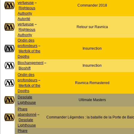
vertueuse
–
Commander 2018
Righteous
Authority
Autorité
vertueuse
–
Retour sur Ravnica
Righteous
Authority
Ondin des
profondeurs
–
Insurrection
Merfolk of the
Depths
Biochangement
–
Insurrection
Bioshift
Ondin des
profondeurs
–
Ravnica Remastered
Merfolk of the
Depths
Desolate
Ultimate Masters
Lighthouse
Phare
abandonné
–
Commander Légendes : la bataille de la Porte de Bal
Desolate
Lighthouse
Phare