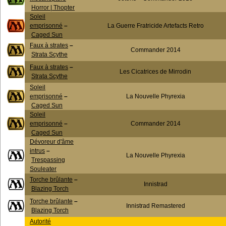
Horror | Thopter
Soleil
emprisonné
–
La Guerre Fratricide Artefacts Retro
Caged Sun
Faux à strates
–
Commander 2014
Strata Scythe
Faux à strates
–
Les Cicatrices de Mirrodin
Strata Scythe
Soleil
emprisonné
–
La Nouvelle Phyrexia
Caged Sun
Soleil
emprisonné
–
Commander 2014
Caged Sun
Dévoreur d'âme
intrus
–
La Nouvelle Phyrexia
Trespassing
Souleater
Torche brûlante
–
Innistrad
Blazing Torch
Torche brûlante
–
Innistrad Remastered
Blazing Torch
Autorité