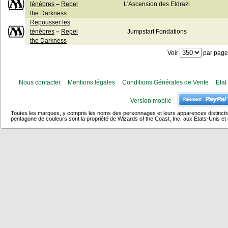
ténèbres
–
Repel
L'Ascension des Eldrazi
the Darkness
Repousser les
ténèbres
–
Repel
Jumpstart Fondations
the Darkness
Voir
par page
Nous contacter
Mentions légales
Conditions Générales de Vente
Etat
Version mobile
Toutes les marques, y compris les noms des personnages et leurs apparences distincti
pentagone de couleurs sont la propriété de Wizards of the Coast, Inc. aux Etats-Unis et