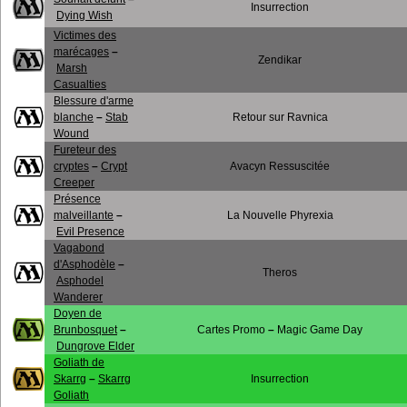
Insurrection
Dying Wish
Victimes des
marécages
–
Zendikar
Marsh
Casualties
Blessure d'arme
blanche
–
Stab
Retour sur Ravnica
Wound
Fureteur des
cryptes
–
Crypt
Avacyn Ressuscitée
Creeper
Présence
malveillante
–
La Nouvelle Phyrexia
Evil Presence
Vagabond
d'Asphodèle
–
Theros
Asphodel
Wanderer
Doyen de
Brunbosquet
–
Cartes Promo
–
Magic Game Day
Dungrove Elder
Goliath de
Skarrg
–
Skarrg
Insurrection
Goliath