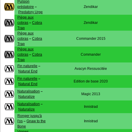
Pulsion
prédatoire
–
Zendikar
Predatory Urge
Piège aux
cobras
–
Cobra
Zendikar
Trap
Piège aux
cobras
–
Cobra
Commander 2015
Trap
Piège aux
cobras
–
Cobra
Commander
Trap
Fin naturelle
–
Avacyn Ressuscitée
Natural End
Fin naturelle
–
Edition de base 2020
Natural End
Naturalisation
–
Magic 2013
Naturalize
Naturalisation
–
Innistrad
Naturalize
Ronger jusqu'à
l'os
–
Gnaw to the
Innistrad
Bone
Vignes