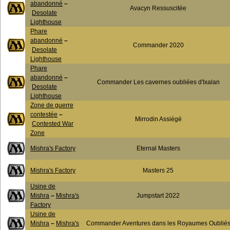
abandonné
–
Avacyn Ressuscitée
Desolate
Lighthouse
Phare
abandonné
–
Commander 2020
Desolate
Lighthouse
Phare
abandonné
–
Commander Les cavernes oubliées d'Ixalan
Desolate
Lighthouse
Zone de guerre
contestée
–
Mirrodin Assiégé
Contested War
Zone
Mishra's Factory
Eternal Masters
Mishra's Factory
Masters 25
Usine de
Mishra
–
Mishra's
Jumpstart 2022
Factory
Usine de
Mishra
–
Mishra's
Commander Aventures dans les Royaumes Oublié