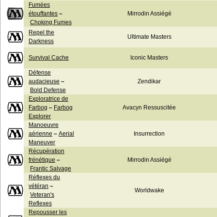
Fumées
étouffantes
–
Mirrodin Assiégé
Choking Fumes
Repel the
Ultimate Masters
Darkness
Survival Cache
Iconic Masters
Défense
audacieuse
–
Zendikar
Bold Defense
Exploratrice de
Farbog
–
Farbog
Avacyn Ressuscitée
Explorer
Manoeuvre
aérienne
–
Aerial
Insurrection
Maneuver
Récupération
frénétique
–
Mirrodin Assiégé
Frantic Salvage
Réflexes du
vétéran
–
Worldwake
Veteran's
Reflexes
Repousser les