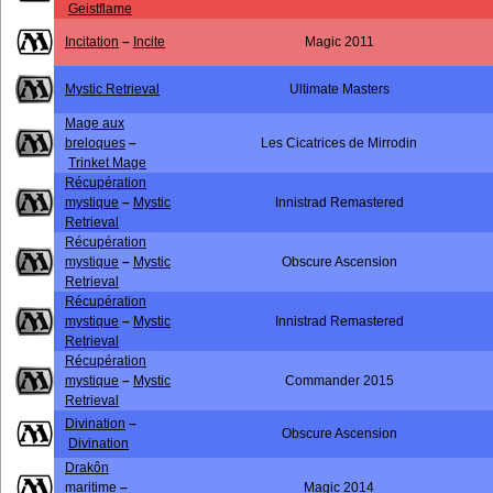
Geistflame
Incitation
–
Incite
Magic 2011
Mystic Retrieval
Ultimate Masters
Mage aux
breloques
–
Les Cicatrices de Mirrodin
Trinket Mage
Récupération
mystique
–
Mystic
Innistrad Remastered
Retrieval
Récupération
mystique
–
Mystic
Obscure Ascension
Retrieval
Récupération
mystique
–
Mystic
Innistrad Remastered
Retrieval
Récupération
mystique
–
Mystic
Commander 2015
Retrieval
Divination
–
Obscure Ascension
Divination
Drakôn
maritime
–
Magic 2014