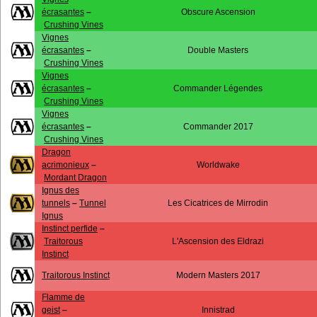
écrasantes
–
Obscure Ascension
Crushing Vines
Vignes
écrasantes
–
Double Masters
Crushing Vines
Vignes
écrasantes
–
Commander Légendes
Crushing Vines
Vignes
écrasantes
–
Commander 2017
Crushing Vines
Dragon
acrimonieux
–
Worldwake
Mordant Dragon
Ignus des
tunnels
–
Tunnel
Les Cicatrices de Mirrodin
Ignus
Instinct perfide
–
Traitorous
L'Ascension des Eldrazi
Instinct
Traitorous Instinct
Modern Masters 2017
Flamme de
geist
–
Innistrad