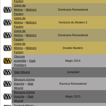
Factory
Usine de
Mishra
–
Mishra's
Dominaria Remastered
Factory
Usine de
Mishra
–
Mishra's
Horizons du Modern 2
Factory
Usine de
Mishra
–
Mishra's
Dominaria Remastered
Factory
Usine de
Mishra
–
Mishra's
Double Masters
Factory
Obscure
prophétie
–
Dark
Magic 2014
Prophecy
Stab Wound
Jumpstart
Blessure d'arme
blanche
–
Stab
Ravnica Remastered
Wound
Blessure d'arme
blanche
–
Stab
Magic 2015
Wound
Souhait défunt
–