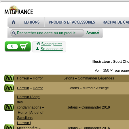
Avancé
S'enregistrer
0
Se connecter
Illustrateur : Scott Ch
Voir
par page
Horreur
–
Horror
Jetons
–
Commander Légendes
Horreur
–
Horror
Jetons
–
Mirrodin Assiégé
Horreur | Ange
des
condamnations
–
Jetons
–
Commander 2019
Horror | Angel of
Sanctions
Horreur |
Mécanoptère
–
Jetons
–
Commander 2016