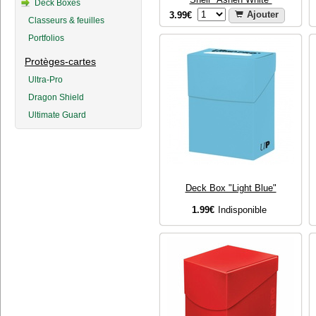
Deck Boxes
3.99€
Ajouter
Classeurs & feuilles
Portfolios
Protèges-cartes
Ultra-Pro
Dragon Shield
Ultimate Guard
Deck Box "Light Blue"
1.99€
Indisponible