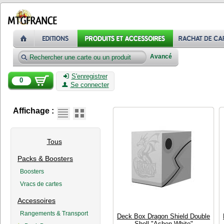
Avancé
S'enregistrer
0
Se connecter
Affichage :
Tous
Packs & Boosters
Boosters
Vracs de cartes
Accessoires
Rangements & Transport
Deck Box Dragon Shield Double
Shell "Ashen White"