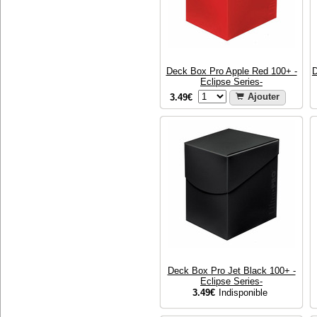
Deck Box Pro Apple Red 100+ -
D
Eclipse Series-
3.49€
Ajouter
Deck Box Pro Jet Black 100+ -
Eclipse Series-
3.49€
Indisponible