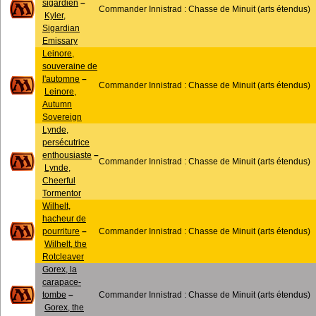
sigardien
–
Commander Innistrad : Chasse de Minuit (arts étendus)
Kyler,
Sigardian
Emissary
Leinore,
souveraine de
l'automne
–
Commander Innistrad : Chasse de Minuit (arts étendus)
Leinore,
Autumn
Sovereign
Lynde,
persécutrice
enthousiaste
–
Commander Innistrad : Chasse de Minuit (arts étendus)
Lynde,
Cheerful
Tormentor
Wilhelt,
hacheur de
pourriture
–
Commander Innistrad : Chasse de Minuit (arts étendus)
Wilhelt, the
Rotcleaver
Gorex, la
carapace-
tombe
–
Commander Innistrad : Chasse de Minuit (arts étendus)
Gorex, the