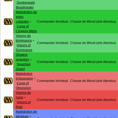
Somberwald
Beastmaster
Malédiction de
toiles
collantes
–
Commander Innistrad : Chasse de Minuit (arts étendus)
Curse of
Clinging Webs
Visions de
dominance
–
Commander Innistrad : Chasse de Minuit (arts étendus)
Visions of
Dominance
Zélateur
sigardien
–
Commander Innistrad : Chasse de Minuit (arts étendus)
Sigardian
Zealot
Malédiction
d'obsession
–
Commander Innistrad : Chasse de Minuit (arts étendus)
Curse of
Obsession
Visions de
ruine
–
Commander Innistrad : Chasse de Minuit (arts étendus)
Visions of
Ruin
Malédiction de
déreliure
–