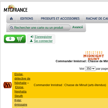
Avancé
S'enregistrer
0
Se connecter
Commander Innistrad : Chasse de Minu
Voir
par page
Eloïse,
détective de
Néphalie
–
Commander Innistrad : Chasse de Minuit (arts étendus)
Eloise,
Nephalia
Sleuth
Kyler,
émissaire