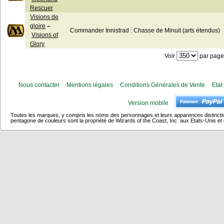
Rescuer
Visions de
gloire
–
Commander Innistrad : Chasse de Minuit (arts étendus)
Visions of
Glory
Voir
par page
Nous contacter
Mentions légales
Conditions Générales de Vente
Etat
Version mobile
Toutes les marques, y compris les noms des personnages et leurs apparences distincti
pentagone de couleurs sont la propriété de Wizards of the Coast, Inc. aux Etats-Unis et