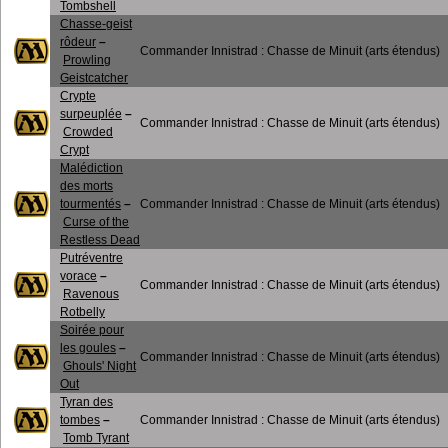
Tombshell
Chasse-geist
rôdeur
–
Commander Innistrad : Chasse de Minuit (arts étendus)
Prowling
Geistcatcher
Crypte
surpeuplée
–
Commander Innistrad : Chasse de Minuit (arts étendus)
Crowded
Crypt
Malédiction
des morts
tourmentés
–
Commander Innistrad : Chasse de Minuit (arts étendus)
Curse of the
Restless Dead
Putréventre
vorace
–
Commander Innistrad : Chasse de Minuit (arts étendus)
Ravenous
Rotbelly
Soirée pour
les goules
–
Commander Innistrad : Chasse de Minuit (arts étendus)
Ghouls' Night
Out
Tyran des
tombes
–
Commander Innistrad : Chasse de Minuit (arts étendus)
Tomb Tyrant