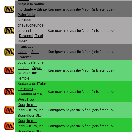
Ninja à la paume
mordante
–
Biting-
Kamigawa : dynastie Néon (arts étendus)
Palm Ninja
Tatsunari,
chevaucheur de
crapaud
–
Kamigawa : dynastie Néon (arts étendus)
Tatsunari, Toad
Rider
Translation
d'âme
–
Soul
Kamigawa : dynastie Néon (arts étendus)
Transfer
Jugan défend le
temple
–
Jugan
Kamigawa : dynastie Néon (arts étendus)
Defends the
Temple
Kodama de l'Arbre
de l'ouest
–
Kamigawa : dynastie Néon (arts étendus)
Kodama of the
West Tree
Kura, le ciel
infini
–
Kura, the
Kamigawa : dynastie Néon (arts étendus)
Boundless Sky
Kura, le ciel
infini
–
Kura, the
Kamigawa : dynastie Néon (arts étendus)
Boundless Sky