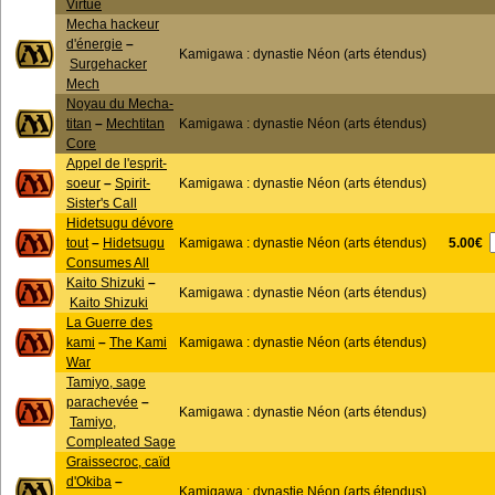
Virtue
Mecha hackeur
d'énergie
–
Kamigawa : dynastie Néon (arts étendus)
Surgehacker
Mech
Noyau du Mecha-
titan
–
Mechtitan
Kamigawa : dynastie Néon (arts étendus)
Core
Appel de l'esprit-
soeur
–
Spirit-
Kamigawa : dynastie Néon (arts étendus)
Sister's Call
Hidetsugu dévore
5.00€
tout
–
Hidetsugu
Kamigawa : dynastie Néon (arts étendus)
Consumes All
Kaito Shizuki
–
Kamigawa : dynastie Néon (arts étendus)
Kaito Shizuki
La Guerre des
kami
–
The Kami
Kamigawa : dynastie Néon (arts étendus)
War
Tamiyo, sage
parachevée
–
Kamigawa : dynastie Néon (arts étendus)
Tamiyo,
Compleated Sage
Graissecroc, caïd
d'Okiba
–
Kamigawa : dynastie Néon (arts étendus)