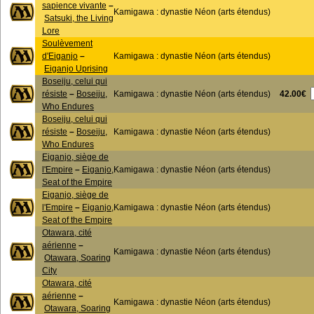
sapience vivante
–
Kamigawa : dynastie Néon (arts étendus)
Satsuki, the Living
Lore
Soulèvement
d'Eiganjo
–
Kamigawa : dynastie Néon (arts étendus)
Eiganjo Uprising
Boseiju, celui qui
42.00€
résiste
–
Boseiju,
Kamigawa : dynastie Néon (arts étendus)
Who Endures
Boseiju, celui qui
résiste
–
Boseiju,
Kamigawa : dynastie Néon (arts étendus)
Who Endures
Eiganjo, siège de
l'Empire
–
Eiganjo,
Kamigawa : dynastie Néon (arts étendus)
Seat of the Empire
Eiganjo, siège de
l'Empire
–
Eiganjo,
Kamigawa : dynastie Néon (arts étendus)
Seat of the Empire
Otawara, cité
aérienne
–
Kamigawa : dynastie Néon (arts étendus)
Otawara, Soaring
City
Otawara, cité
aérienne
–
Kamigawa : dynastie Néon (arts étendus)
Otawara, Soaring