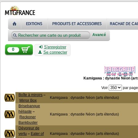
Avancé
S'enregistrer
0
Se connecter
Kamigawa : dynastie Néon (art
Voir
par page
Boîte à miroirs
–
Kamigawa : dynastie Néon (arts étendus)
Mirror Box
Brisebanque
héliaste
–
Kamigawa : dynastie Néon (arts étendus)
Reckoner
Bankbuster
Dévoreur de
vertu
–
Eater of
Kamigawa : dynastie Néon (arts étendus)