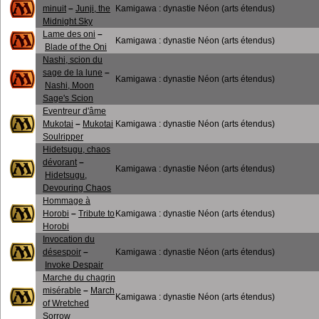
minuit
–
Junji, the
Kamigawa : dynastie Néon (arts étendus)
Midnight Sky
Lame des oni
–
Kamigawa : dynastie Néon (arts étendus)
Blade of the Oni
Nashi, scion du
sage de la lune
–
Kamigawa : dynastie Néon (arts étendus)
Nashi, Moon
Sage's Scion
Eventreur d'âme
Mukotai
–
Mukotai
Kamigawa : dynastie Néon (arts étendus)
Soulripper
Hidetsugu, chaos
dévorant
–
Kamigawa : dynastie Néon (arts étendus)
Hidetsugu,
Devouring Chaos
Hommage à
Horobi
–
Tribute to
Kamigawa : dynastie Néon (arts étendus)
Horobi
Invocation du
désespoir
–
Kamigawa : dynastie Néon (arts étendus)
Invoke Despair
Marche du chagrin
misérable
–
March
Kamigawa : dynastie Néon (arts étendus)
of Wretched
Sorrow