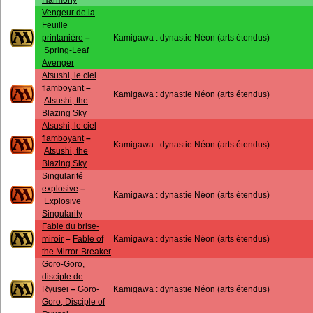
Harmony
Vengeur de la
Feuille
printanière
–
Kamigawa : dynastie Néon (arts étendus)
Spring-Leaf
Avenger
Atsushi, le ciel
flamboyant
–
Kamigawa : dynastie Néon (arts étendus)
Atsushi, the
Blazing Sky
Atsushi, le ciel
flamboyant
–
Kamigawa : dynastie Néon (arts étendus)
Atsushi, the
Blazing Sky
Singularité
explosive
–
Kamigawa : dynastie Néon (arts étendus)
Explosive
Singularity
Fable du brise-
miroir
–
Fable of
Kamigawa : dynastie Néon (arts étendus)
the Mirror-Breaker
Goro-Goro,
disciple de
Ryusei
–
Goro-
Kamigawa : dynastie Néon (arts étendus)
Goro, Disciple of