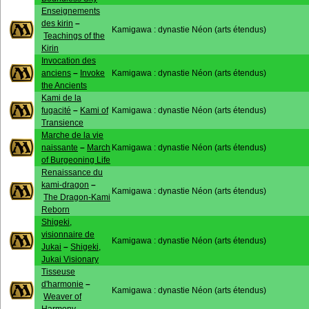
Enseignements
des kirin
–
Kamigawa : dynastie Néon (arts étendus)
Teachings of the
Kirin
Invocation des
anciens
–
Invoke
Kamigawa : dynastie Néon (arts étendus)
the Ancients
Kami de la
fugacité
–
Kami of
Kamigawa : dynastie Néon (arts étendus)
Transience
Marche de la vie
naissante
–
March
Kamigawa : dynastie Néon (arts étendus)
of Burgeoning Life
Renaissance du
kami-dragon
–
Kamigawa : dynastie Néon (arts étendus)
The Dragon-Kami
Reborn
Shigeki,
visionnaire de
Kamigawa : dynastie Néon (arts étendus)
Jukai
–
Shigeki,
Jukai Visionary
Tisseuse
d'harmonie
–
Kamigawa : dynastie Néon (arts étendus)
Weaver of