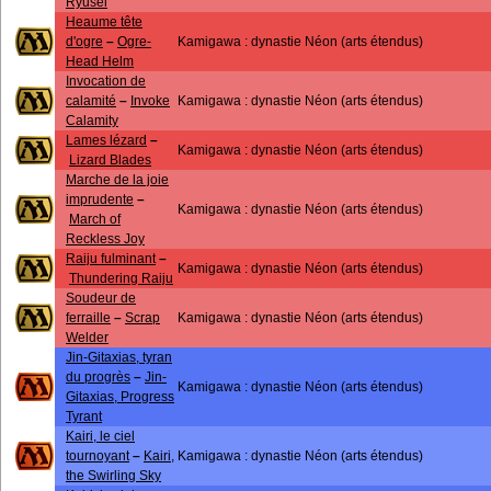
Ryusei
Heaume tête
d'ogre
–
Ogre-
Kamigawa : dynastie Néon (arts étendus)
Head Helm
Invocation de
calamité
–
Invoke
Kamigawa : dynastie Néon (arts étendus)
Calamity
Lames lézard
–
Kamigawa : dynastie Néon (arts étendus)
Lizard Blades
Marche de la joie
imprudente
–
Kamigawa : dynastie Néon (arts étendus)
March of
Reckless Joy
Raiju fulminant
–
Kamigawa : dynastie Néon (arts étendus)
Thundering Raiju
Soudeur de
ferraille
–
Scrap
Kamigawa : dynastie Néon (arts étendus)
Welder
Jin-Gitaxias, tyran
du progrès
–
Jin-
Kamigawa : dynastie Néon (arts étendus)
Gitaxias, Progress
Tyrant
Kairi, le ciel
tournoyant
–
Kairi,
Kamigawa : dynastie Néon (arts étendus)
the Swirling Sky