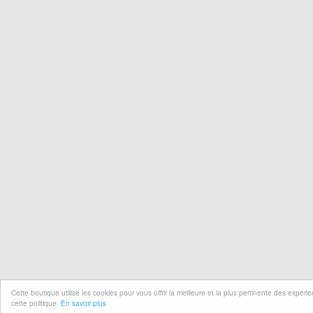
Cette boutique utilise les cookies pour vous offrir la meilleure et la plus pertinente des expér
cette politique.
En savoir plus