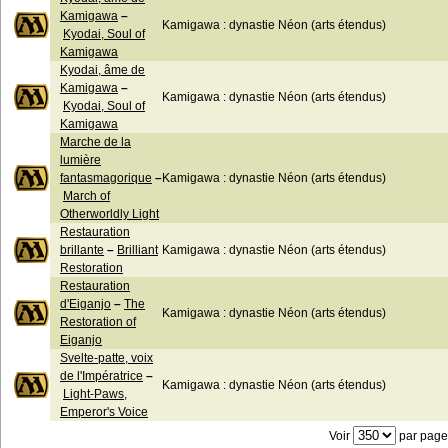
Kamigawa
–
Kamigawa : dynastie Néon (arts étendus)
Kyodai, Soul of
Kamigawa
Kyodai, âme de
Kamigawa
–
Kamigawa : dynastie Néon (arts étendus)
Kyodai, Soul of
Kamigawa
Marche de la
lumière
fantasmagorique
–
Kamigawa : dynastie Néon (arts étendus)
March of
Otherworldly Light
Restauration
brillante
–
Brilliant
Kamigawa : dynastie Néon (arts étendus)
Restoration
Restauration
d'Eiganjo
–
The
Kamigawa : dynastie Néon (arts étendus)
Restoration of
Eiganjo
Svelte-patte, voix
de l'Impératrice
–
Kamigawa : dynastie Néon (arts étendus)
Light-Paws,
Emperor's Voice
Voir
par page