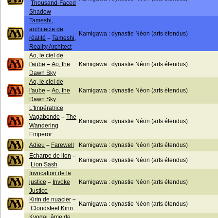
Thousand-Faced
Shadow
Tameshi,
architecte de
Kamigawa : dynastie Néon (arts étendus)
réalité
–
Tameshi,
Reality Architect
Ao, le ciel de
l'aube
–
Ao, the
Kamigawa : dynastie Néon (arts étendus)
Dawn Sky
Ao, le ciel de
l'aube
–
Ao, the
Kamigawa : dynastie Néon (arts étendus)
Dawn Sky
L'Impératrice
Vagabonde
–
The
Kamigawa : dynastie Néon (arts étendus)
Wandering
Emperor
Adieu
–
Farewell
Kamigawa : dynastie Néon (arts étendus)
Echarpe de lion
–
Kamigawa : dynastie Néon (arts étendus)
Lion Sash
Invocation de la
justice
–
Invoke
Kamigawa : dynastie Néon (arts étendus)
Justice
Kirin de nuacier
–
Kamigawa : dynastie Néon (arts étendus)
Cloudsteel Kirin
Kyodai, âme de