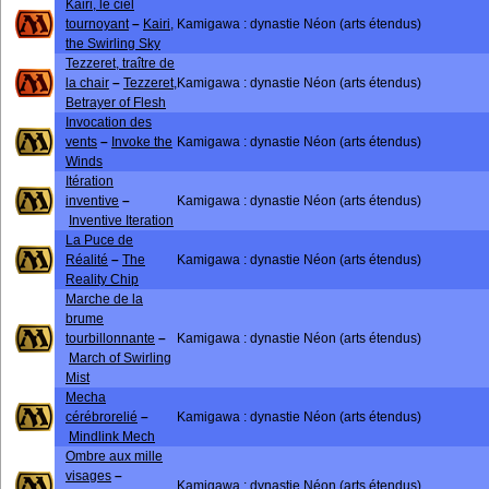
Kairi, le ciel
tournoyant
–
Kairi,
Kamigawa : dynastie Néon (arts étendus)
the Swirling Sky
Tezzeret, traître de
la chair
–
Tezzeret,
Kamigawa : dynastie Néon (arts étendus)
Betrayer of Flesh
Invocation des
vents
–
Invoke the
Kamigawa : dynastie Néon (arts étendus)
Winds
Itération
inventive
–
Kamigawa : dynastie Néon (arts étendus)
Inventive Iteration
La Puce de
Réalité
–
The
Kamigawa : dynastie Néon (arts étendus)
Reality Chip
Marche de la
brume
tourbillonnante
–
Kamigawa : dynastie Néon (arts étendus)
March of Swirling
Mist
Mecha
cérébrorelié
–
Kamigawa : dynastie Néon (arts étendus)
Mindlink Mech
Ombre aux mille
visages
–
Kamigawa : dynastie Néon (arts étendus)