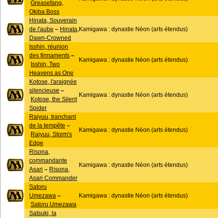
Greasefang,
Okiba Boss
Hinata, Souverain
de l'aube
–
Hinata,
Kamigawa : dynastie Néon (arts étendus)
Dawn-Crowned
Isshin, réunion
des firmaments
–
Kamigawa : dynastie Néon (arts étendus)
Isshin, Two
Heavens as One
Kotose, l'araignée
silencieuse
–
Kamigawa : dynastie Néon (arts étendus)
Kotose, the Silent
Spider
Raiyuu, tranchant
de la tempête
–
Kamigawa : dynastie Néon (arts étendus)
Raiyuu, Storm's
Edge
Risona,
commandante
Kamigawa : dynastie Néon (arts étendus)
Asari
–
Risona,
Asari Commander
Satoru
Umezawa
–
Kamigawa : dynastie Néon (arts étendus)
Satoru Umezawa
Satsuki, la