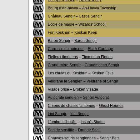
Abbaye d'Aysen
–
Aysen Abbey
Bourg d'An-havva
–
An-Havva Township
Château Sengir
–
Castle Sengir
Ecole de magie
–
Wizards' School
Fort Koskhun
–
Koskun Keep
Baron Sengir
–
Baron Sengir
Carrosse de noirceur
–
Black Carriage
Fielleux timèriens
–
Timmerian Fiends
Grand-mère Sengir
–
Grandmother Sengir
Les chutes du Koskhun
–
Koskun Falls
Veldrane le Sengien
–
Veldrane of Sengir
Visage brisé
–
Broken Visage
Autocrate sengien
–
Sengir Autocrat
Chiens de chasse fantômes
–
Ghost Hounds
Irini Sengir
–
Irini Sengir
L'ombre d'Ihssân
–
Ihsan's Shade
Sort de servilité
–
Drudge Spell
Chauves-souris sengiennes
–
Sengir Bats