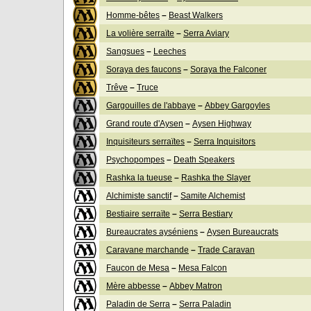
Homme-bêtes
–
Beast Walkers
La volière serraïte
–
Serra Aviary
Sangsues
–
Leeches
Soraya des faucons
–
Soraya the Falconer
Trêve
–
Truce
Gargouilles de l'abbaye
–
Abbey Gargoyles
Grand route d'Aysen
–
Aysen Highway
Inquisiteurs serraïtes
–
Serra Inquisitors
Psychopompes
–
Death Speakers
Rashka la tueuse
–
Rashka the Slayer
Alchimiste sanctif
–
Samite Alchemist
Bestiaire serraïte
–
Serra Bestiary
Bureaucrates ayséniens
–
Aysen Bureaucrats
Caravane marchande
–
Trade Caravan
Faucon de Mesa
–
Mesa Falcon
Mère abbesse
–
Abbey Matron
Paladin de Serra
–
Serra Paladin