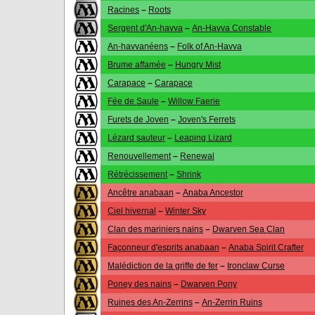
Racines
–
Roots
Sergent d'An-havva
–
An-Havva Constable
An-havvanéens
–
Folk of An-Havva
Brume affamée
–
Hungry Mist
Carapace
–
Carapace
Fée de Saule
–
Willow Faerie
Furets de Joven
–
Joven's Ferrets
Lézard sauteur
–
Leaping Lizard
Renouvellement
–
Renewal
Rétrécissement
–
Shrink
Ancêtre anabaan
–
Anaba Ancestor
Ciel hivernal
–
Winter Sky
Clan des mariniers nains
–
Dwarven Sea Clan
Façonneur d'esprits anabaan
–
Anaba Spirit Crafter
Malédiction de la griffe de fer
–
Ironclaw Curse
Poney des nains
–
Dwarven Pony
Ruines des An-Zerrins
–
An-Zerrin Ruins