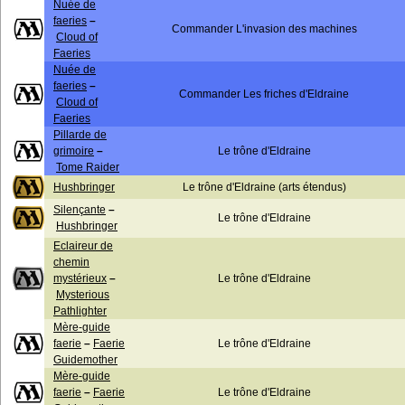
Nuée de
faeries
–
Commander L'invasion des machines
Cloud of
Faeries
Nuée de
faeries
–
Commander Les friches d'Eldraine
Cloud of
Faeries
Pillarde de
grimoire
–
Le trône d'Eldraine
Tome Raider
Hushbringer
Le trône d'Eldraine (arts étendus)
Silençante
–
Le trône d'Eldraine
Hushbringer
Eclaireur de
chemin
mystérieux
–
Le trône d'Eldraine
Mysterious
Pathlighter
Mère-guide
faerie
–
Faerie
Le trône d'Eldraine
Guidemother
Mère-guide
faerie
–
Faerie
Le trône d'Eldraine