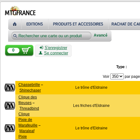
Avancé
S'enregistrer
0
Se connecter
Type :
Voir
par page
Chassebrille
–
Le trône d'Eldraine
Shinechaser
Clique des
fileuses
–
Les friches d'Eldraine
Threadbind
Clique
Pixie de
Marafeuille
–
Le trône d'Eldraine
Maraleaf
Pixie