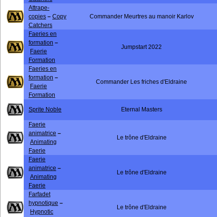
Attrape-
copies
–
Copy
Commander Meurtres au manoir Karlov
Catchers
Faeries en
formation
–
Jumpstart 2022
Faerie
Formation
Faeries en
formation
–
Commander Les friches d'Eldraine
Faerie
Formation
Sprite Noble
Eternal Masters
Faerie
animatrice
–
Le trône d'Eldraine
Animating
Faerie
Faerie
animatrice
–
Le trône d'Eldraine
Animating
Faerie
Farfadet
hypnotique
–
Le trône d'Eldraine
Hypnotic