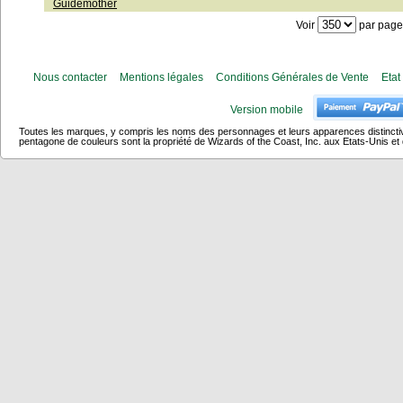
Guidemother
Voir
par page
Nous contacter
Mentions légales
Conditions Générales de Vente
Etat
Version mobile
Toutes les marques, y compris les noms des personnages et leurs apparences distincti
pentagone de couleurs sont la propriété de Wizards of the Coast, Inc. aux Etats-Unis et