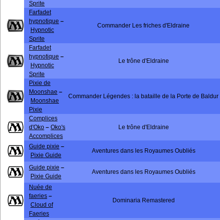
Sprite
Farfadet
hypnotique
–
Commander Les friches d'Eldraine
Hypnotic
Sprite
Farfadet
hypnotique
–
Le trône d'Eldraine
Hypnotic
Sprite
Pixie de
Moonshae
–
Commander Légendes : la bataille de la Porte de Baldur
Moonshae
Pixie
Complices
d'Oko
–
Oko's
Le trône d'Eldraine
Accomplices
Guide pixie
–
Aventures dans les Royaumes Oubliés
Pixie Guide
Guide pixie
–
Aventures dans les Royaumes Oubliés
Pixie Guide
Nuée de
faeries
–
Dominaria Remastered
Cloud of
Faeries