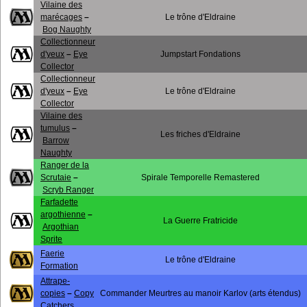
Vilaine des
marécages
–
Le trône d'Eldraine
Bog Naughty
Collectionneur
d'yeux
–
Eye
Jumpstart Fondations
Collector
Collectionneur
d'yeux
–
Eye
Le trône d'Eldraine
Collector
Vilaine des
tumulus
–
Les friches d'Eldraine
Barrow
Naughty
Ranger de la
Scrutaie
–
Spirale Temporelle Remastered
Scryb Ranger
Farfadette
argothienne
–
La Guerre Fratricide
Argothian
Sprite
Faerie
Le trône d'Eldraine
Formation
Attrape-
copies
–
Copy
Commander Meurtres au manoir Karlov (arts étendus)
Catchers