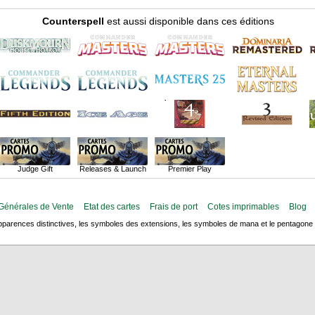
Counterspell
est aussi disponible dans ces éditions
Judge Gift
Releases & Launch
Premier Play
Générales de Vente
Etat des cartes
Frais de port
Cotes imprimables
Blog
arences distinctives, les symboles des extensions, les symboles de mana et le pentagone de