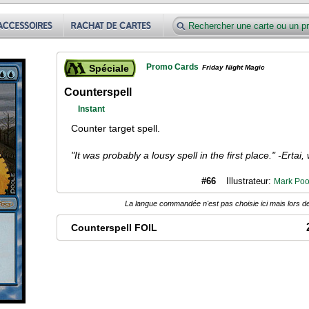
Promo Cards
Spéciale
Friday Night Magic
Counterspell
Instant
Counter target spell.
"It was probably a lousy spell in the first place." -Ertai
#66
Illustrateur:
Mark Poo
La langue commandée n'est pas choisie ici mais lors de
Counterspell FOIL