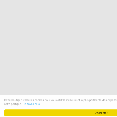
Cette boutique utilise les cookies pour vous offrir la meilleure et la plus pertinente des expér
cette politique.
En savoir plus
J'accepte !