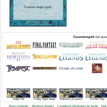
Counterspell
est auss
Judge Gift
Friday Night Magic
Releases & Launch
Premier Play
Nous contacter
Mentions légales
Conditions Générales de Vente
Etat