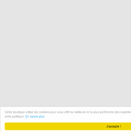
Cette boutique utilise les cookies pour vous offrir la meilleure et la plus pertinente des expér
cette politique.
En savoir plus
J'accepte !