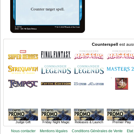
Counterspell
est auss
Judge Gift
Friday Night Magic
Releases & Launch
Premier Play
Nous contacter
Mentions légales
Conditions Générales de Vente
Etat