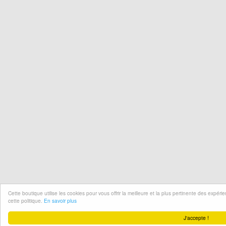
Cette boutique utilise les cookies pour vous offrir la meilleure et la plus pertinente des expér
cette politique.
En savoir plus
J'accepte !