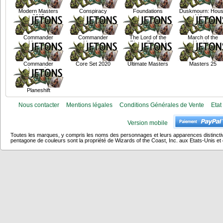
Modern Masters
Conspiracy
Foundations
Duskmourn: Hou
2015
of Horror
Commander
Commander
The Lord of the
March of the
Masters
Masters
Rings: Tales of
Machine
Middle Earth
Commander
Core Set 2020
Ultimate Masters
Masters 25
Legends
Planeshift
Nous contacter
Mentions légales
Conditions Générales de Vente
Etat
Version mobile
Toutes les marques, y compris les noms des personnages et leurs apparences distincti
pentagone de couleurs sont la propriété de Wizards of the Coast, Inc. aux Etats-Unis et