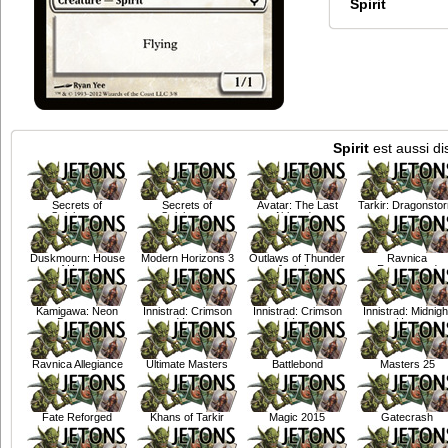
Spirit
Spirit
est aussi di
Secrets of
Secrets of
Avatar: The Last
Tarkir: Dragonsto
Strixhaven
Strixhaven
Airbender
Duskmourn: House
Modern Horizons 3
Outlaws of Thunder
Ravnica
of Horror
Junction
Remastered
Kamigawa: Neon
Innistrad: Crimson
Innistrad: Crimson
Innistrad: Midnigh
Dynasty
Vow
Vow
Hunt
Ravnica Allegiance
Ultimate Masters
Battlebond
Masters 25
Fate Reforged
Khans of Tarkir
Magic 2015
Gatecrash