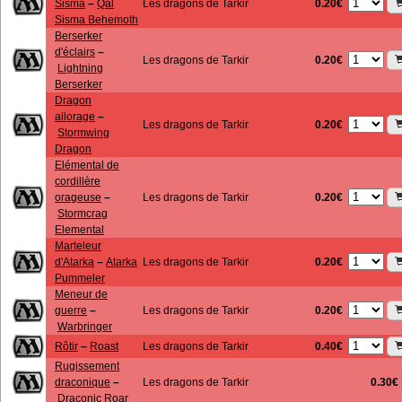
0.20€
Sisma
–
Qal
Les dragons de Tarkir
Sisma Behemoth
Berserker
d'éclairs
–
0.20€
Les dragons de Tarkir
Lightning
Berserker
Dragon
ailorage
–
0.20€
Les dragons de Tarkir
Stormwing
Dragon
Elémental de
cordillère
0.20€
orageuse
–
Les dragons de Tarkir
Stormcrag
Elemental
Marteleur
0.20€
d'Atarka
–
Atarka
Les dragons de Tarkir
Pummeler
Meneur de
0.20€
guerre
–
Les dragons de Tarkir
Warbringer
0.40€
Rôtir
–
Roast
Les dragons de Tarkir
Rugissement
draconique
–
Les dragons de Tarkir
0.30€
Draconic Roar