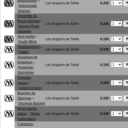
embusqueur
–
0.20€
Les dragons de Tarkir
Ambuscade
Shaman
Squelette du
fleuve Marang
–
0.20€
Les dragons de Tarkir
Marang River
Skeleton
Vent mortel
–
0.10€
Les dragons de Tarkir
Death Wind
Aplatissement
–
0.10€
Les dragons de Tarkir
Flatten
Assaillant de
Kolaghan
–
0.10€
Les dragons de Tarkir
Kolaghan
Skirmisher
Avemain
0.20€
rapace
–
Les dragons de Tarkir
Vulturous Aven
Boucher de
0.10€
Silumgar
–
Les dragons de Tarkir
Silumgar Butcher
Brise-glaces
0.10€
sibsig
–
Sibsig
Les dragons de Tarkir
Icebreakers
Carapace-