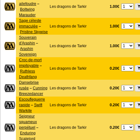
ailefoudre
–
1.00€
Les dragons de Tarkir
Boltwing
Marauder
Sage céleste
1.00€
immaculée
–
Les dragons de Tarkir
Pristine Skywise
Souverain
d'Arashin
–
1.00€
Les dragons de Tarkir
Arashin
Sovereign
Croc-de-mort
impitoyable
–
0.20€
Les dragons de Tarkir
Ruthless
Deathfang
Dansebrise
0.20€
rusée
–
Cunning
Les dragons de Tarkir
Breezedancer
Escoufleguerre
0.20€
rapide
–
Swift
Les dragons de Tarkir
Warkite
Seigneur
squameux
0.20€
perpétuel
–
Les dragons de Tarkir
Enduring
Scalelord