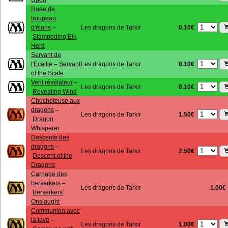
Upon
Ruée de
troupeau
0.10€
d'élans
–
Les dragons de Tarkir
Stampeding Elk
Herd
Servant de
0.10€
l'Ecaille
–
Servant
Les dragons de Tarkir
of the Scale
Vent révélateur
–
0.10€
Les dragons de Tarkir
Revealing Wind
Chuchoteuse aux
dragons
–
1.50€
Les dragons de Tarkir
Dragon
Whisperer
Descente des
dragons
–
2.50€
Les dragons de Tarkir
Descent of the
Dragons
Carnage des
berserkers
–
Les dragons de Tarkir
1.00€
Berserkers'
Onslaught
Communion avec
la lave
–
1.00€
Les dragons de Tarkir