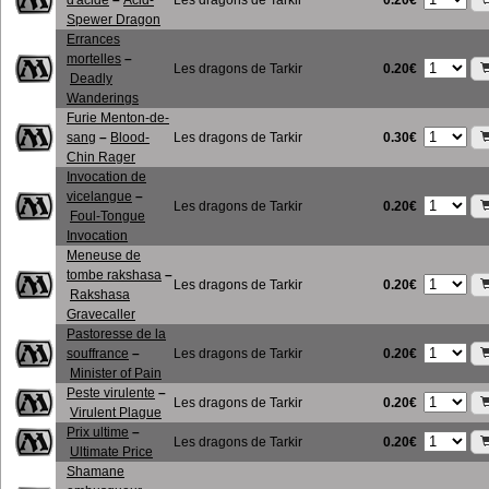
d'acide
–
Acid-
Les dragons de Tarkir
Spewer Dragon
Errances
mortelles
–
0.20€
Les dragons de Tarkir
Deadly
Wanderings
Furie Menton-de-
0.30€
sang
–
Blood-
Les dragons de Tarkir
Chin Rager
Invocation de
vicelangue
–
0.20€
Les dragons de Tarkir
Foul-Tongue
Invocation
Meneuse de
tombe rakshasa
–
0.20€
Les dragons de Tarkir
Rakshasa
Gravecaller
Pastoresse de la
0.20€
souffrance
–
Les dragons de Tarkir
Minister of Pain
Peste virulente
–
0.20€
Les dragons de Tarkir
Virulent Plague
Prix ultime
–
0.20€
Les dragons de Tarkir
Ultimate Price
Shamane