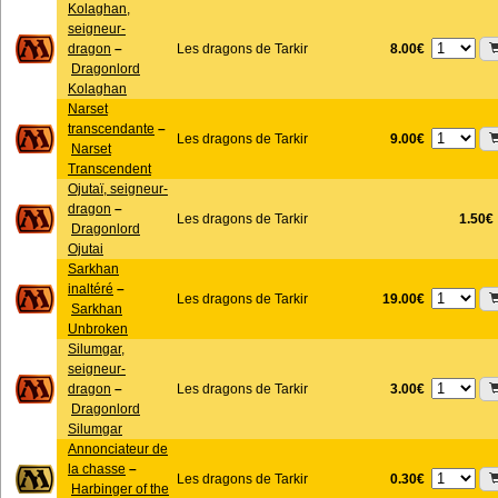
Kolaghan,
seigneur-
8.00€
dragon
–
Les dragons de Tarkir
Dragonlord
Kolaghan
Narset
transcendante
–
9.00€
Les dragons de Tarkir
Narset
Transcendent
Ojutaï, seigneur-
dragon
–
Les dragons de Tarkir
1.50€
Dragonlord
Ojutai
Sarkhan
inaltéré
–
19.00€
Les dragons de Tarkir
Sarkhan
Unbroken
Silumgar,
seigneur-
3.00€
dragon
–
Les dragons de Tarkir
Dragonlord
Silumgar
Annonciateur de
la chasse
–
0.30€
Les dragons de Tarkir
Harbinger of the