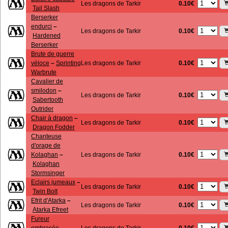
0.10€
Les dragons de Tarkir
Tail Slash
Berserker
endurci
–
0.10€
Les dragons de Tarkir
Hardened
Berserker
Brute de guerre
0.10€
véloce
–
Sprinting
Les dragons de Tarkir
Warbrute
Cavalier de
smilodon
–
0.10€
Les dragons de Tarkir
Sabertooth
Outrider
Chair à dragon
–
0.10€
Les dragons de Tarkir
Dragon Fodder
Chanteuse
d'orage de
0.10€
Kolaghan
–
Les dragons de Tarkir
Kolaghan
Stormsinger
Eclairs jumeaux
–
0.10€
Les dragons de Tarkir
Twin Bolt
Efrit d'Atarka
–
0.10€
Les dragons de Tarkir
Atarka Efreet
Fureur
0.10€