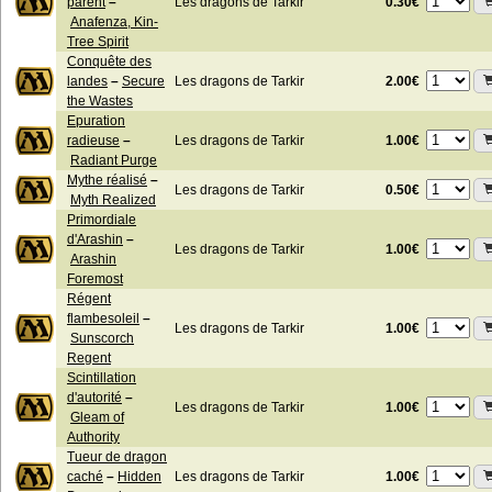
0.30€
parent
–
Les dragons de Tarkir
Anafenza, Kin-
Tree Spirit
Conquête des
2.00€
landes
–
Secure
Les dragons de Tarkir
the Wastes
Epuration
1.00€
radieuse
–
Les dragons de Tarkir
Radiant Purge
Mythe réalisé
–
0.50€
Les dragons de Tarkir
Myth Realized
Primordiale
d'Arashin
–
1.00€
Les dragons de Tarkir
Arashin
Foremost
Régent
flambesoleil
–
1.00€
Les dragons de Tarkir
Sunscorch
Regent
Scintillation
d'autorité
–
1.00€
Les dragons de Tarkir
Gleam of
Authority
Tueur de dragon
1.00€
caché
–
Hidden
Les dragons de Tarkir