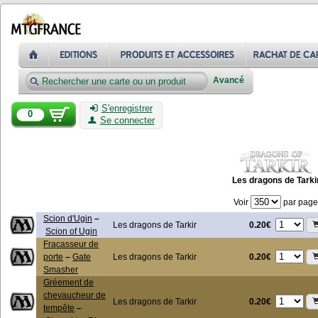
Avancé
S'enregistrer
0
Se connecter
Les dragons de Tarki
Voir
par page
Scion d'Ugin
–
0.20€
Les dragons de Tarkir
Scion of Ugin
Fracasseur de
0.20€
porte
–
Gate
Les dragons de Tarkir
Smasher
Gréement de
chevaucheur de
0.20€
Les dragons de Tarkir
tempête
–