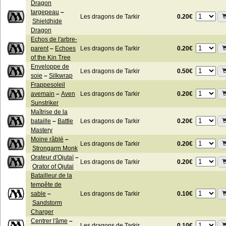
Dragon
targepeau
–
0.20€
Les dragons de Tarkir
Shieldhide
Dragon
Echos de l'arbre-
0.20€
parent
–
Echoes
Les dragons de Tarkir
of the Kin Tree
Enveloppe de
0.50€
Les dragons de Tarkir
soie
–
Silkwrap
Frappesoleil
0.20€
avemain
–
Aven
Les dragons de Tarkir
Sunstriker
Maîtrise de la
0.20€
bataille
–
Battle
Les dragons de Tarkir
Mastery
Moine râblé
–
0.20€
Les dragons de Tarkir
Strongarm Monk
Orateur d'Ojutaï
–
0.20€
Les dragons de Tarkir
Orator of Ojutai
Batailleur de la
tempête de
0.10€
sable
–
Les dragons de Tarkir
Sandstorm
Charger
Centrer l'âme
–
0.10€
Les dragons de Tarkir