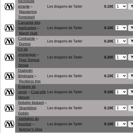
nécropole
0.10€
errante
–
Les dragons de Tarkir
Wandering
Tombshell
Carcasse des
0.10€
marécages
–
Les dragons de Tarkir
Marsh Hulk
Contrainte
–
0.20€
Les dragons de Tarkir
Duress
Cri de
vicelangue
–
0.20€
Les dragons de Tarkir
Foul-Tongue
Shriek
Diablotin
0.10€
téméraire
–
Les dragons de Tarkir
Reckless Imp
Enduire de
0.10€
venin
–
Coat with
Les dragons de Tarkir
Venom
Gobelin titubant
–
0.10€
Shambling
Les dragons de Tarkir
Goblin
Jubilation du
0.10€
boucher
–
Les dragons de Tarkir
Butcher's Glee