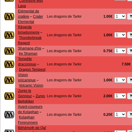
Commune with
Lava
Elémental de
1.00€
cratère
–
Crater
Les dragons de Tarkir
Elemental
Régente
brisetonnerre
–
1.00€
Les dragons de Tarkir
Thunderbreak
Regent
Shamane d'ire
–
0.75€
Les dragons de Tarkir
Ire Shaman
Tempête
draconique
–
Les dragons de Tarkir
7.50€
Dragon Tempest
Vision
1.00€
volcanique
–
Les dragons de Tarkir
Volcanic Vision
Zurgo le
2.00€
Sonneur
–
Zurgo
Les dragons de Tarkir
Bellstriker
Avant-coureurs
de Kolaghan
–
0.20€
Les dragons de Tarkir
Kolaghan
Forerunners
Béhémoth de Qal