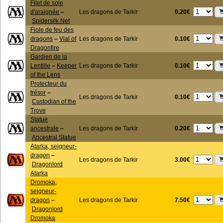
Filet de soie
0.20€
d'araignée
–
Les dragons de Tarkir
Spidersilk Net
Fiole de feu des
0.10€
dragons
–
Vial of
Les dragons de Tarkir
Dragonfire
Gardien de la
0.10€
Lentille
–
Keeper
Les dragons de Tarkir
of the Lens
Protecteur du
trésor
–
0.10€
Les dragons de Tarkir
Custodian of the
Trove
Statue
0.20€
ancestrale
–
Les dragons de Tarkir
Ancestral Statue
Atarka, seigneur-
dragon
–
3.00€
Les dragons de Tarkir
Dragonlord
Atarka
Dromoka,
seigneur-
7.50€
dragon
–
Les dragons de Tarkir
Dragonlord
Dromoka