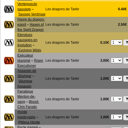
Ventegueule
sauvage
–
Les dragons de Tarkir
0.40€
Savage Ventmaw
Havre du dragon-
esprit
–
Haven of
Les dragons de Tarkir
2.50€
the Spirit Dragon
Etendues
sauvages en
0.10€
Les dragons de Tarkir
évolution
–
Evolving Wilds
Exécuteur
3.00€
réanimé
–
Risen
Les dragons de Tarkir
Executioner
Assassin de
Silumgar
–
1.00€
Les dragons de Tarkir
Silumgar
Assassin
Fanatique
Menton-de-
1.00€
Les dragons de Tarkir
sang
–
Blood-
Chin Fanatic
Horde
1.00€
impitoyable
–
Les dragons de Tarkir
Pitiless Horde
Pacte damné
–