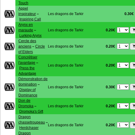
Touch
Appel
inspirateur
–
Les dragons de Tarkir
0.30€
Inspiring Call
Arynx en
0.20€
maraude
–
Les dragons de Tarkir
Lurking Arynx
Cercle des
0.20€
anciens
–
Circle
Les dragons de Tarkir
of Elders
Concrétiser
l'avantage
–
0.20€
Les dragons de Tarkir
Press the
Advantage
Démonstration de
domination
–
0.30€
Les dragons de Tarkir
Display of
Dominance
Don de
0.20€
Dromoka
–
Les dragons de Tarkir
Dromoka's Gift
Dragon
chassetroupeau
–
0.20€
Les dragons de Tarkir
Herdchaser
Dragon