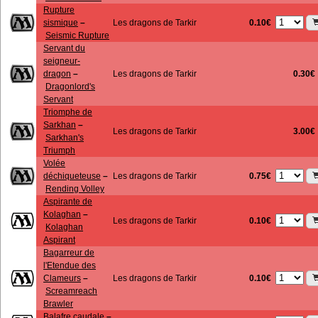
Rupture
0.10€
sismique
–
Les dragons de Tarkir
Seismic Rupture
Servant du
seigneur-
dragon
–
Les dragons de Tarkir
0.30€
Dragonlord's
Servant
Triomphe de
Sarkhan
–
Les dragons de Tarkir
3.00€
Sarkhan's
Triumph
Volée
0.75€
déchiqueteuse
–
Les dragons de Tarkir
Rending Volley
Aspirante de
Kolaghan
–
0.10€
Les dragons de Tarkir
Kolaghan
Aspirant
Bagarreur de
l'Etendue des
0.10€
Clameurs
–
Les dragons de Tarkir
Screamreach
Brawler
Balafre caudale
–