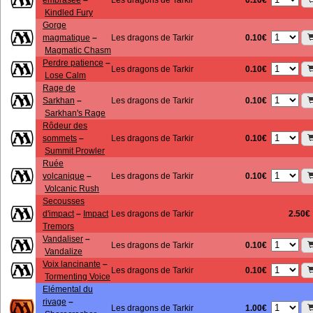
embrasée
–
Les dragons de Tarkir
Kindled Fury
Gorge
0.10€
magmatique
–
Les dragons de Tarkir
Magmatic Chasm
Perdre patience
–
0.10€
Les dragons de Tarkir
Lose Calm
Rage de
0.10€
Sarkhan
–
Les dragons de Tarkir
Sarkhan's Rage
Rôdeur des
0.10€
sommets
–
Les dragons de Tarkir
Summit Prowler
Ruée
0.10€
volcanique
–
Les dragons de Tarkir
Volcanic Rush
Secousses
d'impact
–
Impact
Les dragons de Tarkir
2.50€
Tremors
Vandaliser
–
0.10€
Les dragons de Tarkir
Vandalize
Voix lancinante
–
0.10€
Les dragons de Tarkir
Tormenting Voice
Elémental du
rivage
–
1.00€
Les dragons de Tarkir