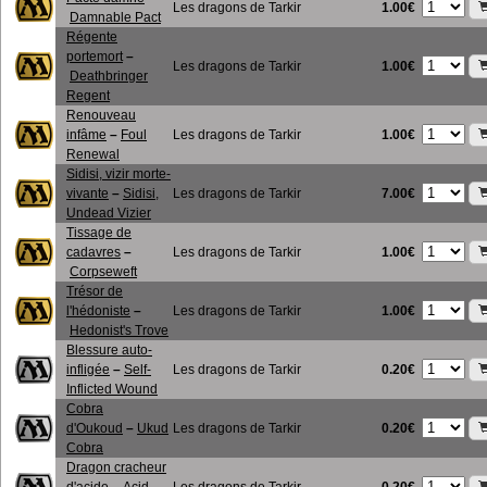
1.00€
Les dragons de Tarkir
Damnable Pact
Régente
portemort
–
1.00€
Les dragons de Tarkir
Deathbringer
Regent
Renouveau
1.00€
infâme
–
Foul
Les dragons de Tarkir
Renewal
Sidisi, vizir morte-
7.00€
vivante
–
Sidisi,
Les dragons de Tarkir
Undead Vizier
Tissage de
1.00€
cadavres
–
Les dragons de Tarkir
Corpseweft
Trésor de
1.00€
l'hédoniste
–
Les dragons de Tarkir
Hedonist's Trove
Blessure auto-
0.20€
infligée
–
Self-
Les dragons de Tarkir
Inflicted Wound
Cobra
0.20€
d'Oukoud
–
Ukud
Les dragons de Tarkir
Cobra
Dragon cracheur
0.20€