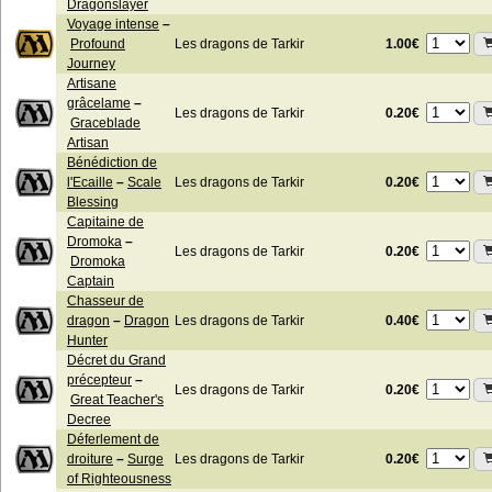
Dragonslayer
Voyage intense
–
1.00€
Profound
Les dragons de Tarkir
Journey
Artisane
grâcelame
–
0.20€
Les dragons de Tarkir
Graceblade
Artisan
Bénédiction de
0.20€
l'Ecaille
–
Scale
Les dragons de Tarkir
Blessing
Capitaine de
Dromoka
–
0.20€
Les dragons de Tarkir
Dromoka
Captain
Chasseur de
0.40€
dragon
–
Dragon
Les dragons de Tarkir
Hunter
Décret du Grand
précepteur
–
0.20€
Les dragons de Tarkir
Great Teacher's
Decree
Déferlement de
0.20€
droiture
–
Surge
Les dragons de Tarkir
of Righteousness