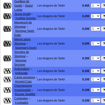
Guetteur de
0.40€
Gudùl
–
Gudul
Les dragons de Tarkir
Lurker
Jeune érudit
–
0.20€
Les dragons de Tarkir
Youthful Scholar
Mangesort de
Silumgar
–
0.20€
Les dragons de Tarkir
Silumgar Spell-
Eater
Mépris selon
0.20€
Silumgar
–
Les dragons de Tarkir
Silumgar's Scorn
Sorcière de
Silumgar
–
0.30€
Les dragons de Tarkir
Silumgar
Sorcerer
Anticipation
–
0.10€
Les dragons de Tarkir
Anticipate
Carpe ancienne
–
0.10€
Les dragons de Tarkir
Ancient Carp
Charmepoing
0.10€
insaisissable
–
Les dragons de Tarkir
Elusive Spellfist
Contredire
–
0.10€
Les dragons de Tarkir
Contradict