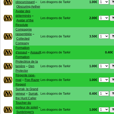
1.00€
obscurcissant
–
Les dragons de Tarkir
Obscuring Aether
Avatar des
déterminés
–
2.00€
Les dragons de Tarkir
Avatar of the
Resolute
Compagnie
rassemblée
–
3.50€
Les dragons de Tarkir
Collected
Company
Formation
d'assaut
–
Assault
Les dragons de Tarkir
0.40€
Formation
Protectrice de la
1.00€
tanière
–
Den
Les dragons de Tarkir
Protector
Régente rase-
1.00€
rival
–
Foe-Razer
Les dragons de Tarkir
Regent
Surrak, le Grand
0.40€
veneur
–
Surrak,
Les dragons de Tarkir
the Hunt Caller
Toucher du
porteur de soleil
–
1.00€
Les dragons de Tarkir
Sunbringer's