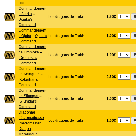
Hunt
Commandement
d'Atarka
–
1.50€
Les dragons de Tarkir
Atarka's
Command
Commandement
1.00€
d'Ojutaï
–
Ojutai's
Les dragons de Tarkir
Command
Commandement
de Dromoka
–
1.00€
Les dragons de Tarkir
Dromoka's
Command
Commandement
de Kolaghan
–
2.50€
Les dragons de Tarkir
Kolaghan's
Command
Commandement
de Silumgar
–
1.00€
Les dragons de Tarkir
Silumgar's
Command
Dragonne
nécromaîtresse
–
1.00€
Les dragons de Tarkir
Necromaster
Dragon
Maraudeur