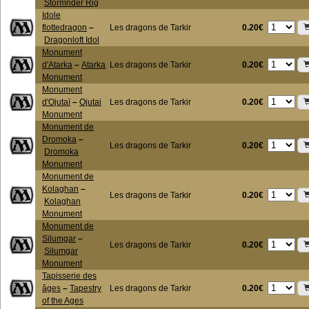
Stormrider Rig
Idole
0.20€
flottedragon
–
Les dragons de Tarkir
Dragonloft Idol
Monument
0.20€
d'Atarka
–
Atarka
Les dragons de Tarkir
Monument
Monument
0.20€
d'Ojutaï
–
Ojutai
Les dragons de Tarkir
Monument
Monument de
Dromoka
–
0.20€
Les dragons de Tarkir
Dromoka
Monument
Monument de
Kolaghan
–
0.20€
Les dragons de Tarkir
Kolaghan
Monument
Monument de
Silumgar
–
0.20€
Les dragons de Tarkir
Silumgar
Monument
Tapisserie des
0.20€
âges
–
Tapestry
Les dragons de Tarkir
of the Ages