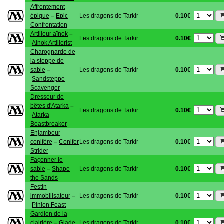
Affrontement
0.10€
épique
–
Epic
Les dragons de Tarkir
Confrontation
Artilleur aïnok
–
0.10€
Les dragons de Tarkir
Ainok Artillerist
Charognarde de
la steppe de
0.10€
sable
–
Les dragons de Tarkir
Sandsteppe
Scavenger
Dresseur de
bêtes d'Atarka
–
0.10€
Les dragons de Tarkir
Atarka
Beastbreaker
Enjambeur
0.10€
conifère
–
Conifer
Les dragons de Tarkir
Strider
Façonner le
0.10€
sable
–
Shape
Les dragons de Tarkir
the Sands
Festin
0.10€
immobilisateur
–
Les dragons de Tarkir
Pinion Feast
Gardien de la
0.10€
clairière
–
Glade
Les dragons de Tarkir