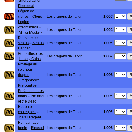
Shorecrasher
Elemental
Légion de
1.00€
clones
–
Clone
Les dragons de Tarkir
Legion
Affront miroir
–
1.00€
Les dragons de Tarkir
Mirror Mockery
Danseuse de
1.00€
stratus
–
Stratus
Les dragons de Tarkir
Dancer
Gains illusoires
–
1.00€
Les dragons de Tarkir
Illusory Gains
Privilège du
seigneur-
1.00€
dragon
–
Les dragons de Tarkir
Dragonlord's
Prerogative
Profanateur des
1.00€
morts
–
Profaner
Les dragons de Tarkir
of the Dead
Régente
1.00€
chuteglace
–
Les dragons de Tarkir
Icefall Regent
Réincarnation
1.00€
bénie
–
Blessed
Les dragons de Tarkir