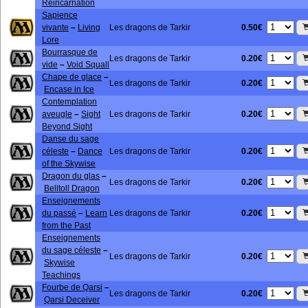
Reincarnation
Sapience
0.50€
vivante
–
Living
Les dragons de Tarkir
Lore
Bourrasque de
0.20€
Les dragons de Tarkir
vide
–
Void Squall
Chape de glace
–
0.20€
Les dragons de Tarkir
Encase in Ice
Contemplation
0.20€
aveugle
–
Sight
Les dragons de Tarkir
Beyond Sight
Danse du sage
0.20€
céleste
–
Dance
Les dragons de Tarkir
of the Skywise
Dragon du glas
–
0.20€
Les dragons de Tarkir
Belltoll Dragon
Enseignements
0.20€
du passé
–
Learn
Les dragons de Tarkir
from the Past
Enseignements
du sage céleste
–
0.20€
Les dragons de Tarkir
Skywise
Teachings
Fourbe de Qarsi
–
0.20€
Les dragons de Tarkir
Qarsi Deceiver