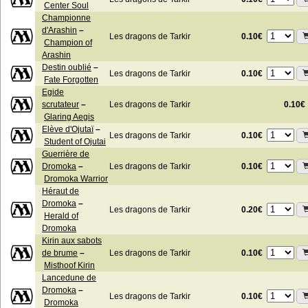
Center Soul
Championne
d'Arashin
–
0.10€
Les dragons de Tarkir
Champion of
Arashin
Destin oublié
–
0.10€
Les dragons de Tarkir
Fate Forgotten
Egide
scrutateur
–
Les dragons de Tarkir
0.10€
Glaring Aegis
Elève d'Ojutaï
–
0.10€
Les dragons de Tarkir
Student of Ojutai
Guerrière de
0.10€
Dromoka
–
Les dragons de Tarkir
Dromoka Warrior
Héraut de
Dromoka
–
0.20€
Les dragons de Tarkir
Herald of
Dromoka
Kirin aux sabots
0.10€
de brume
–
Les dragons de Tarkir
Misthoof Kirin
Lancedune de
Dromoka
–
0.10€
Les dragons de Tarkir
Dromoka