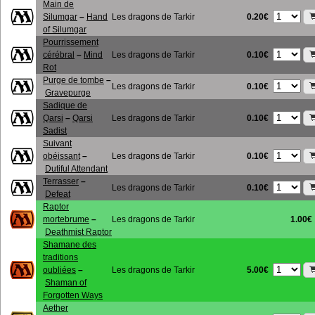
Main de
0.20€
Silumgar
–
Hand
Les dragons de Tarkir
of Silumgar
Pourrissement
0.10€
cérébral
–
Mind
Les dragons de Tarkir
Rot
Purge de tombe
–
0.10€
Les dragons de Tarkir
Gravepurge
Sadique de
0.10€
Qarsi
–
Qarsi
Les dragons de Tarkir
Sadist
Suivant
0.10€
obéissant
–
Les dragons de Tarkir
Dutiful Attendant
Terrasser
–
0.10€
Les dragons de Tarkir
Defeat
Raptor
mortebrume
–
Les dragons de Tarkir
1.00€
Deathmist Raptor
Shamane des
traditions
5.00€
oubliées
–
Les dragons de Tarkir
Shaman of
Forgotten Ways
Aether