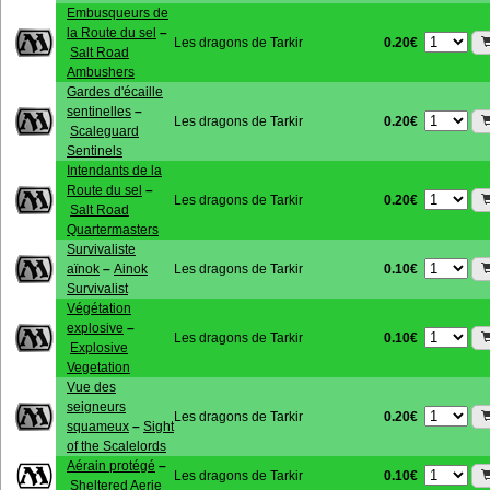
Embusqueurs de
la Route du sel
–
0.20€
Les dragons de Tarkir
Salt Road
Ambushers
Gardes d'écaille
sentinelles
–
0.20€
Les dragons de Tarkir
Scaleguard
Sentinels
Intendants de la
Route du sel
–
0.20€
Les dragons de Tarkir
Salt Road
Quartermasters
Survivaliste
0.10€
aïnok
–
Ainok
Les dragons de Tarkir
Survivalist
Végétation
explosive
–
0.10€
Les dragons de Tarkir
Explosive
Vegetation
Vue des
seigneurs
0.20€
Les dragons de Tarkir
squameux
–
Sight
of the Scalelords
Aérain protégé
–
0.10€
Les dragons de Tarkir
Sheltered Aerie