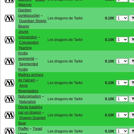
Watcher
Gardien
portebouclier
–
0.10€
Les dragons de Tarkir
Guardian Shield-
Bearer
Jeune
colossodon
–
0.10€
Les dragons de Tarkir
Colossodon
Yearling
Krotiq
segmenté
–
0.10€
Les dragons de Tarkir
Segmented
Krotiq
Maîtres archers
de l'aérain
–
0.10€
Les dragons de Tarkir
Aerie
Bowmasters
Naturalisation
–
0.10€
Les dragons de Tarkir
Naturalize
Ourse balafrée
par un dragon
–
0.10€
Les dragons de Tarkir
Dragon-Scarred
Bear
Piaffer
–
Tread
0.10€
Les dragons de Tarkir