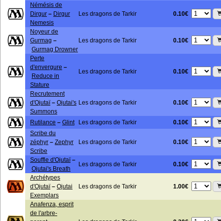
Némésis de
0.10€
Dirgur
–
Dirgur
Les dragons de Tarkir
Nemesis
Noyeur de
0.10€
Gurmag
–
Les dragons de Tarkir
Gurmag Drowner
Perte
d'envergure
–
0.10€
Les dragons de Tarkir
Reduce in
Stature
Recrutement
0.10€
d'Ojutaï
–
Ojutai's
Les dragons de Tarkir
Summons
0.10€
Rutilance
–
Glint
Les dragons de Tarkir
Scribe du
0.10€
zéphyr
–
Zephyr
Les dragons de Tarkir
Scribe
Souffle d'Ojutaï
–
0.10€
Les dragons de Tarkir
Ojutai's Breath
Archétypes
1.00€
d'Ojutaï
–
Ojutai
Les dragons de Tarkir
Exemplars
Anafenza, esprit
de l'arbre-