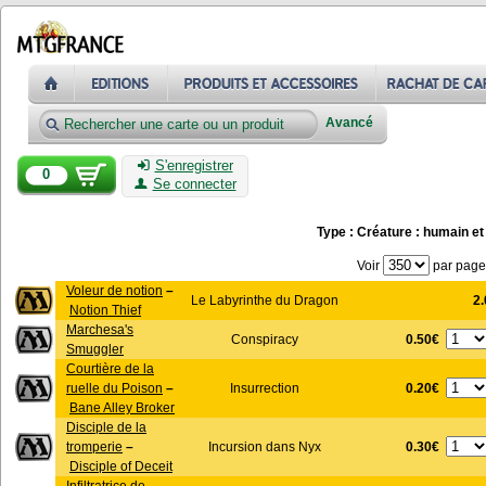
Avancé
S'enregistrer
0
Se connecter
Type : Créature : humain et
Voir
par page
Voleur de notion
–
Le Labyrinthe du Dragon
2
Notion Thief
Marchesa's
0.50€
Conspiracy
Smuggler
Courtière de la
0.20€
ruelle du Poison
–
Insurrection
Bane Alley Broker
Disciple de la
0.30€
tromperie
–
Incursion dans Nyx
Disciple of Deceit