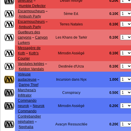
0.20€
défecteur
–
Destin reforgé
Humble Defector
Escarmoucheurs
–
0.10€
5ème Ed.
Ambush Party
Escarmoucheurs
–
0.10€
Terres Natales
Ambush Party
Guetteurs des
0.10€
canyons
–
Canyon
Les Khans de Tarkir
Lurkers
Messagère de
0.10€
Koth
–
Koth's
Mirrodin Assiégé
Courier
Vandales keldes
–
0.10€
Destinée d'Urza
Keldon Vandals
Voleuse
1.00€
audacieuse
–
Incursion dans Nyx
Daring Thief
Marchesa's
0.50€
Conspiracy
Infiltrator
Commando
0.20€
neurok
–
Neurok
Mirrodin Assiégé
Commando
Contrebandier
néphalien
–
0.20€
Avacyn Ressuscitée
Nephalia