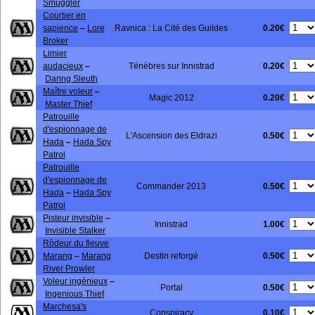
Smuggler
Courtier en
0.20€
sapience
–
Lore
Ravnica : La Cité des Guildes
Broker
Limier
0.20€
audacieux
–
Ténèbres sur Innistrad
Daring Sleuth
Maître voleur
–
0.20€
Magic 2012
Master Thief
Patrouille
d'espionnage de
0.50€
L'Ascension des Eldrazi
Hada
–
Hada Spy
Patrol
Patrouille
d'espionnage de
0.50€
Commander 2013
Hada
–
Hada Spy
Patrol
Pisteur invisible
–
1.00€
Innistrad
Invisible Stalker
Rôdeur du fleuve
0.50€
Marang
–
Marang
Destin reforgé
River Prowler
Voleur ingénieux
–
0.50€
Portal
Ingenious Thief
Marchesa's
0.10€
Conspiracy