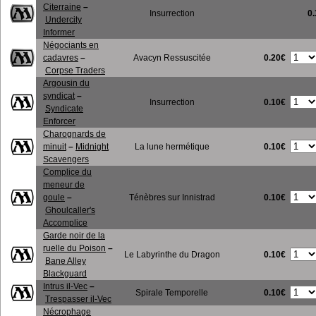
Citerraine
–
Insurrection
0
Undercity
Informer
Négociants en
0.20€
cadavres
–
Avacyn Ressuscitée
Corpse Traders
Argousin du
syndicat
–
0.10€
Insurrection
Syndicate
Enforcer
Charognards de
0.10€
minuit
–
Midnight
La lune hermétique
Scavengers
Complice du
meneur de
0.10€
goule
–
Ténèbres sur Innistrad
Ghoulcaller's
Accomplice
Garde noir de la
ruelle du Poison
–
0.10€
Le Labyrinthe du Dragon
Bane Alley
Blackguard
Intrus il-Vec
–
0.10€
Spirale Temporelle
Trespasser il-Vec
Nécrophage