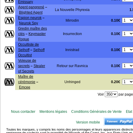
Emissary
Agent gangrené
–
La Nouvelle Phyrexia
1
Blighted Agent
Espion neurok
–
0.10€
Mirrodin
Neurok Spy
Gredin maître des
0.10€
clés
–
Keymaster
Insurrection
Rogue
Occultiste de
0.10€
Selhoff
–
Selhoff
Innistrad
Occultist
Voleuse de
0.10€
secrets
–
Stealer
Retour sur Ravnica
of Secrets
Maître de
0.20€
cérémonie
–
Unhinged
Emcee
Voir
par page
Nous contacter
Mentions légales
Conditions Générales de Vente
Etat
Version mobile
Toutes les marques, y compris les noms des personnages et leurs apparences distincti
pentagone de couleurs sont la propriété de Wizards of the Coast, Inc. aux Etats-Unis et