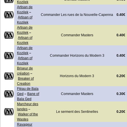
Kozilek
Artisan de
Kozilek
–
0.40€
Commander Les rues de la Nouvelle-Capenna
Artisan of
Kozilek
Artisan de
Kozilek
–
0.40€
Commander Masters
Artisan of
Kozilek
Artisan de
Kozilek
–
0.40€
Commander Horizons du Modern 3
Artisan of
Kozilek
Briseur de
création
–
0.20€
Horizons du Modern 3
Breaker of
Creation
Fléau de Bala
0.30€
Ged
–
Bane of
Commander Masters
Bala Ged
Marcheur des
landes
–
0.20€
Le serment des Sentinelles
Walker of the
Wastes
Ravageur