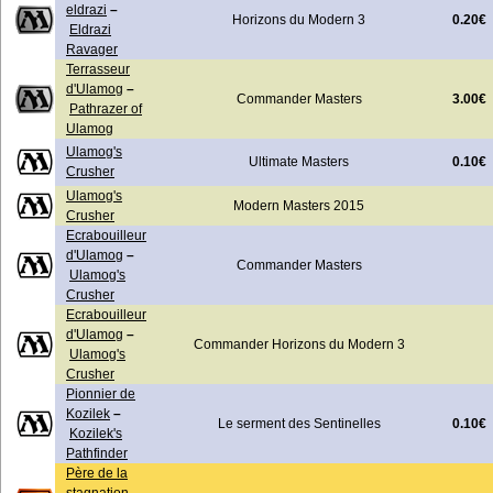
eldrazi
–
0.20€
Horizons du Modern 3
Eldrazi
Ravager
Terrasseur
d'Ulamog
–
3.00€
Commander Masters
Pathrazer of
Ulamog
Ulamog's
0.10€
Ultimate Masters
Crusher
Ulamog's
Modern Masters 2015
Crusher
Ecrabouilleur
d'Ulamog
–
Commander Masters
Ulamog's
Crusher
Ecrabouilleur
d'Ulamog
–
Commander Horizons du Modern 3
Ulamog's
Crusher
Pionnier de
Kozilek
–
0.10€
Le serment des Sentinelles
Kozilek's
Pathfinder
Père de la