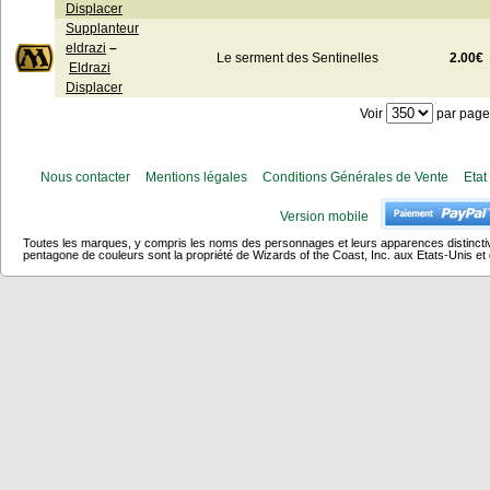
Displacer
Supplanteur
eldrazi
–
2.00€
Le serment des Sentinelles
Eldrazi
Displacer
Voir
par page
Nous contacter
Mentions légales
Conditions Générales de Vente
Etat
Version mobile
Toutes les marques, y compris les noms des personnages et leurs apparences distincti
pentagone de couleurs sont la propriété de Wizards of the Coast, Inc. aux Etats-Unis et