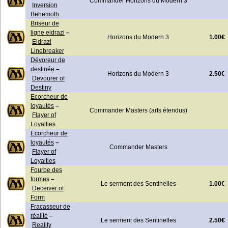
Commander Horizons du Modern 3
Inversion
Behemoth
Briseur de
ligne eldrazi
–
1.00€
Horizons du Modern 3
Eldrazi
Linebreaker
Dévoreur de
destinée
–
2.50€
Horizons du Modern 3
Devourer of
Destiny
Ecorcheur de
loyautés
–
Commander Masters (arts étendus)
Flayer of
Loyalties
Ecorcheur de
loyautés
–
Commander Masters
Flayer of
Loyalties
Fourbe des
formes
–
1.00€
Le serment des Sentinelles
Deceiver of
Form
Fracasseur de
réalité
–
2.50€
Le serment des Sentinelles
Reality