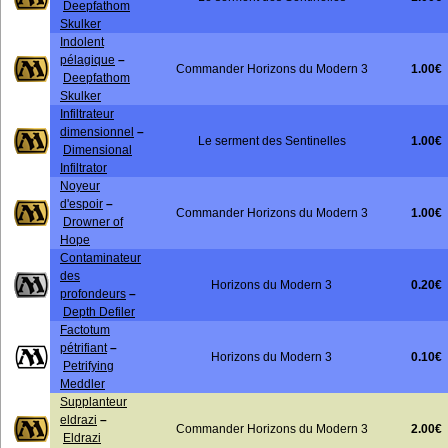
Deepfathom
Skulker
Indolent
pélagique
–
1.00€
Commander Horizons du Modern 3
Deepfathom
Skulker
Infiltrateur
dimensionnel
–
1.00€
Le serment des Sentinelles
Dimensional
Infiltrator
Noyeur
d'espoir
–
1.00€
Commander Horizons du Modern 3
Drowner of
Hope
Contaminateur
des
0.20€
Horizons du Modern 3
profondeurs
–
Depth Defiler
Factotum
pétrifiant
–
0.10€
Horizons du Modern 3
Petrifying
Meddler
Supplanteur
eldrazi
–
2.00€
Commander Horizons du Modern 3
Eldrazi