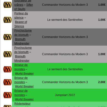
Epurateur de
1.00€
crânes
–
Sifter
Commander Horizons du Modern 3
of Skulls
Porteur du
silence
–
1.00€
Le serment des Sentinelles
Bearer of
Silence
Psychoctome
de bismuth
–
Commander Horizons du Modern 3
Bismuth
Mindrender
Psychoctome
de bismuth
–
1.00€
Commander Horizons du Modern 3
Bismuth
Mindrender
Briseur de
mondes
–
Le serment des Sentinelles
World Breaker
Briseur de
2.00€
mondes
–
Commander Horizons du Modern 3
World Breaker
Briseur de
mondes
–
Jumpstart 2022
World Breaker
Rédempteur