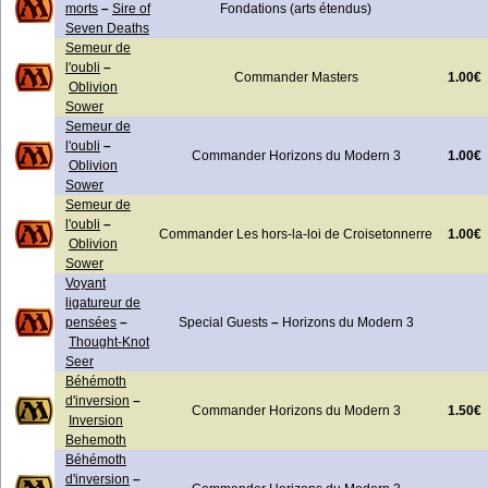
morts
–
Sire of
Fondations (arts étendus)
Seven Deaths
Semeur de
l'oubli
–
1.00€
Commander Masters
Oblivion
Sower
Semeur de
l'oubli
–
1.00€
Commander Horizons du Modern 3
Oblivion
Sower
Semeur de
l'oubli
–
1.00€
Commander Les hors-la-loi de Croisetonnerre
Oblivion
Sower
Voyant
ligatureur de
pensées
–
Special Guests
–
Horizons du Modern 3
Thought-Knot
Seer
Béhémoth
d'inversion
–
1.50€
Commander Horizons du Modern 3
Inversion
Behemoth
Béhémoth
d'inversion
–