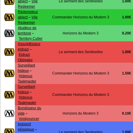
1.00€
abject
–
Vile
Le serment des Sentinelles
Redeemer
Rédempteur
1.00€
abject
–
Vile
Commander Horizons du Modern 3
Redeemer
Abatteur de
0.20€
territoire
–
Horizons du Modern 3
Territory Culler
Assujettisseur
eldrazi
–
1.00€
Le serment des Sentinelles
Eldrazi
Obligator
Surveillant
hideux
–
1.50€
Commander Horizons du Modern 3
Hideous
Taskmaster
Surveillant
hideux
–
Commander Horizons du Modern 3
Hideous
Taskmaster
Bondisseur du
0.10€
vide
–
Horizons du Modern 3
Voidpouncer
Indolent
pélagique
–
1.00€
Le serment des Sentinelles