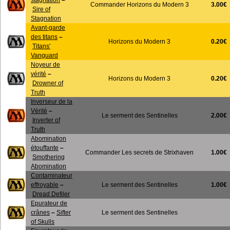
stagnation
–
3.00€
Commander Horizons du Modern 3
Sire of
Stagnation
Avant-garde
des titans
–
0.20€
Horizons du Modern 3
Titans'
Vanguard
Noyeur de
vérité
–
0.20€
Horizons du Modern 3
Drowner of
Truth
Inverseur de la
Vérité
–
2.00€
Le serment des Sentinelles
Inverter of
Truth
Abomination
étouffante
–
1.00€
Commander Les secrets de Strixhaven
Smothering
Abomination
Contaminateur
1.00€
effroyable
–
Le serment des Sentinelles
Dread Defiler
Epurateur de
crânes
–
Sifter
Le serment des Sentinelles
of Skulls