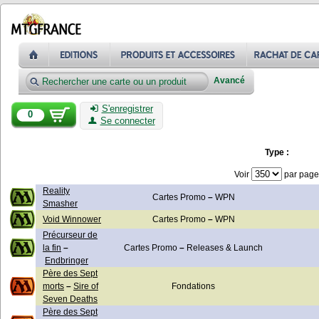
Avancé
S'enregistrer
0
Se connecter
Type :
Voir
par page
Reality
Cartes Promo
–
WPN
Smasher
Void Winnower
Cartes Promo
–
WPN
Précurseur de
la fin
–
Cartes Promo
–
Releases & Launch
Endbringer
Père des Sept
morts
–
Sire of
Fondations
Seven Deaths
Père des Sept