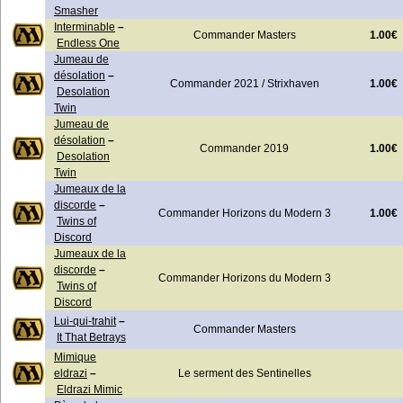
Smasher
Interminable
–
1.00€
Commander Masters
Endless One
Jumeau de
désolation
–
1.00€
Commander 2021 / Strixhaven
Desolation
Twin
Jumeau de
désolation
–
1.00€
Commander 2019
Desolation
Twin
Jumeaux de la
discorde
–
1.00€
Commander Horizons du Modern 3
Twins of
Discord
Jumeaux de la
discorde
–
Commander Horizons du Modern 3
Twins of
Discord
Lui-qui-trahit
–
Commander Masters
It That Betrays
Mimique
eldrazi
–
Le serment des Sentinelles
Eldrazi Mimic