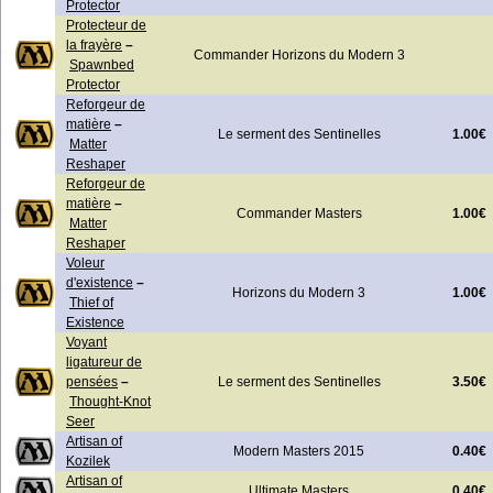
Protector
Protecteur de
la frayère
–
Commander Horizons du Modern 3
Spawnbed
Protector
Reforgeur de
matière
–
1.00€
Le serment des Sentinelles
Matter
Reshaper
Reforgeur de
matière
–
1.00€
Commander Masters
Matter
Reshaper
Voleur
d'existence
–
1.00€
Horizons du Modern 3
Thief of
Existence
Voyant
ligatureur de
3.50€
pensées
–
Le serment des Sentinelles
Thought-Knot
Seer
Artisan of
0.40€
Modern Masters 2015
Kozilek
Artisan of
0.40€
Ultimate Masters