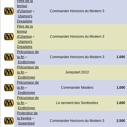
Père de la
terreur
d'Ulamog
–
Commander Horizons du Modern 3
Ulamog's
Dreadsire
Père de la
terreur
d'Ulamog
–
Commander Horizons du Modern 3
Ulamog's
Dreadsire
Précurseur de
1.00€
la fin
–
Commander Horizons du Modern 3
Endbringer
Précurseur de
la fin
–
Jumpstart 2022
Endbringer
Précurseur de
1.00€
la fin
–
Commander Masters
Endbringer
Précurseur de
1.00€
la fin
–
Le serment des Sentinelles
Endbringer
Protecteur de
la frayère
–
2.50€
Commander Horizons du Modern 3
Spawnbed