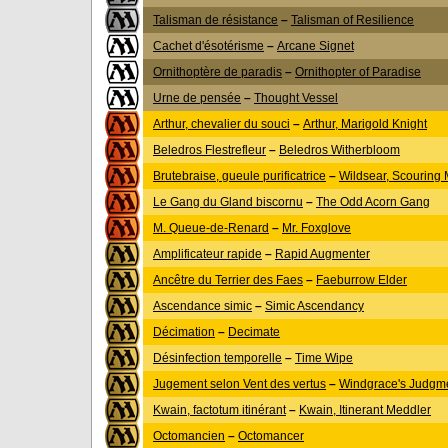
Talisman de résistance
–
Talisman of Resilience
Cachet d'ésotérisme
–
Arcane Signet
Ornithoptère de paradis
–
Ornithopter of Paradise
Urne de pensée
–
Thought Vessel
Arthur, chevalier du souci
–
Arthur, Marigold Knight
Beledros Flestrefleur
–
Beledros Witherbloom
Brutebraise, gueule purificatrice
–
Wildsear, Scouring
Le Gang du Gland biscornu
–
The Odd Acorn Gang
M. Queue-de-Renard
–
Mr. Foxglove
Amplificateur rapide
–
Rapid Augmenter
Ancêtre du Terrier des Faes
–
Faeburrow Elder
Ascendance simic
–
Simic Ascendancy
Décimation
–
Decimate
Désinfection temporelle
–
Time Wipe
Jugement selon Vent des vertus
–
Windgrace's Judgm
Kwain, factotum itinérant
–
Kwain, Itinerant Meddler
Octomancien
–
Octomancer