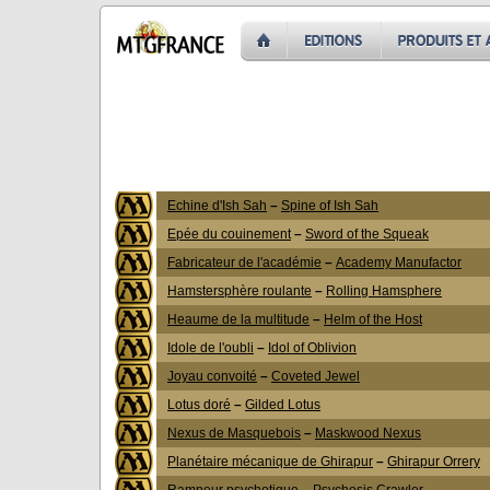
Echine d'Ish Sah
–
Spine of Ish Sah
Epée du couinement
–
Sword of the Squeak
Fabricateur de l'académie
–
Academy Manufactor
Hamstersphère roulante
–
Rolling Hamsphere
Heaume de la multitude
–
Helm of the Host
Idole de l'oubli
–
Idol of Oblivion
Joyau convoité
–
Coveted Jewel
Lotus doré
–
Gilded Lotus
Nexus de Masquebois
–
Maskwood Nexus
Planétaire mécanique de Ghirapur
–
Ghirapur Orrery