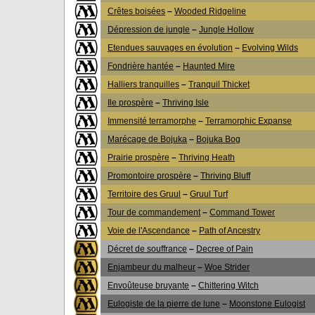
Crêtes boisées
–
Wooded Ridgeline
Dépression de jungle
–
Jungle Hollow
Etendues sauvages en évolution
–
Evolving Wilds
Fondrière hantée
–
Haunted Mire
Halliers tranquilles
–
Tranquil Thicket
Ile prospère
–
Thriving Isle
Immensité terramorphe
–
Terramorphic Expanse
Marécage de Bojuka
–
Bojuka Bog
Prairie prospère
–
Thriving Heath
Promontoire prospère
–
Thriving Bluff
Territoire des Gruul
–
Gruul Turf
Tour de commandement
–
Command Tower
Voie de l'Ascendance
–
Path of Ancestry
Décret de souffrance
–
Decree of Pain
Enjambeur du malheur
–
Woe Strider
Envoûteuse bruyante
–
Chittering Witch
Eulogiste de la pierre de lune
–
Moonstone Eulogist