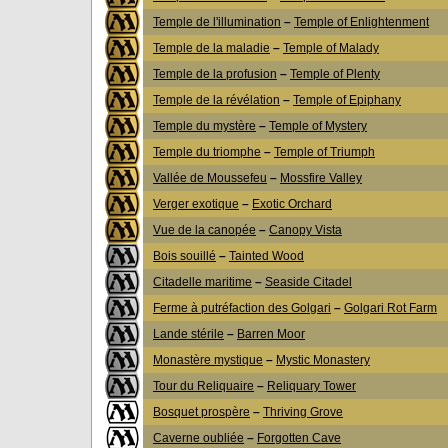
Temple de l'illumination
–
Temple of Enlightenment
Temple de la maladie
–
Temple of Malady
Temple de la profusion
–
Temple of Plenty
Temple de la révélation
–
Temple of Epiphany
Temple du mystère
–
Temple of Mystery
Temple du triomphe
–
Temple of Triumph
Vallée de Moussefeu
–
Mossfire Valley
Verger exotique
–
Exotic Orchard
Vue de la canopée
–
Canopy Vista
Bois souillé
–
Tainted Wood
Citadelle maritime
–
Seaside Citadel
Ferme à putréfaction des Golgari
–
Golgari Rot Farm
Lande stérile
–
Barren Moor
Monastère mystique
–
Mystic Monastery
Tour du Reliquaire
–
Reliquary Tower
Bosquet prospère
–
Thriving Grove
Caverne oubliée
–
Forgotten Cave