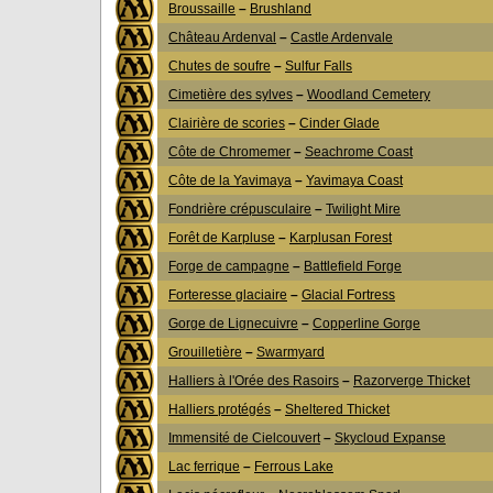
Broussaille
–
Brushland
Château Ardenval
–
Castle Ardenvale
Chutes de soufre
–
Sulfur Falls
Cimetière des sylves
–
Woodland Cemetery
Clairière de scories
–
Cinder Glade
Côte de Chromemer
–
Seachrome Coast
Côte de la Yavimaya
–
Yavimaya Coast
Fondrière crépusculaire
–
Twilight Mire
Forêt de Karpluse
–
Karplusan Forest
Forge de campagne
–
Battlefield Forge
Forteresse glaciaire
–
Glacial Fortress
Gorge de Lignecuivre
–
Copperline Gorge
Grouilletière
–
Swarmyard
Halliers à l'Orée des Rasoirs
–
Razorverge Thicket
Halliers protégés
–
Sheltered Thicket
Immensité de Cielcouvert
–
Skycloud Expanse
Lac ferrique
–
Ferrous Lake