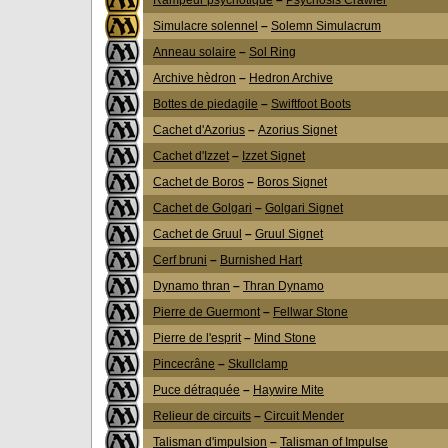
Rampeur psychotique
–
Psychosis Crawler
Simulacre solennel
–
Solemn Simulacrum
Anneau solaire
–
Sol Ring
Archive hèdron
–
Hedron Archive
Bottes de piedagile
–
Swiftfoot Boots
Cachet d'Azorius
–
Azorius Signet
Cachet d'Izzet
–
Izzet Signet
Cachet de Boros
–
Boros Signet
Cachet de Golgari
–
Golgari Signet
Cachet de Gruul
–
Gruul Signet
Cerf bruni
–
Burnished Hart
Dynamo thran
–
Thran Dynamo
Pierre de Guermont
–
Fellwar Stone
Pierre de l'esprit
–
Mind Stone
Pincecrâne
–
Skullclamp
Puce détraquée
–
Haywire Mite
Relieur de circuits
–
Circuit Mender
Talisman d'impulsion
–
Talisman of Impulse