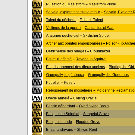
Pulsation du Maelstrom
–
Maelstrom Pulse
Selvala, exploratrice sur le retour
–
Selvala, Explorer 
Talent du pêcheur
–
Fisher's Talent
Victimes de la guerre
–
Casualties of War
Araignée pêche-ciel
–
Skyfisher Spider
Archer aux pointes empoisonnées
–
Poison-Tip Arche
Défricheuse des nuages
–
Cloudblazer
Ecureuil affamé
–
Ravenous Squirrel
Emprisonnement des dieux anciens
–
Binding the Old
Grumgully, le généreux
–
Grumgully, the Generous
Putréfier
–
Putrefy
Reboisement de moiselierre
–
Moldervine Reclamatio
Oracle annelé
–
Coiling Oracle
Bassin débordant
–
Overflowing Basin
Bosquet de Solpétal
–
Sunpetal Grove
Bosquet inondé
–
Flooded Grove
Brisants shivâns
–
Shivan Reef