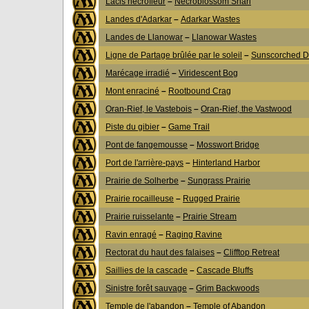
Lacis nécrofleur
–
Necroblossom Snarl
Landes d'Adarkar
–
Adarkar Wastes
Landes de Llanowar
–
Llanowar Wastes
Ligne de Partage brûlée par le soleil
–
Sunscorched D
Marécage irradié
–
Viridescent Bog
Mont enraciné
–
Rootbound Crag
Oran-Rief, le Vastebois
–
Oran-Rief, the Vastwood
Piste du gibier
–
Game Trail
Pont de fangemousse
–
Mosswort Bridge
Port de l'arrière-pays
–
Hinterland Harbor
Prairie de Solherbe
–
Sungrass Prairie
Prairie rocailleuse
–
Rugged Prairie
Prairie ruisselante
–
Prairie Stream
Ravin enragé
–
Raging Ravine
Rectorat du haut des falaises
–
Clifftop Retreat
Saillies de la cascade
–
Cascade Bluffs
Sinistre forêt sauvage
–
Grim Backwoods
Temple de l'abandon
–
Temple of Abandon