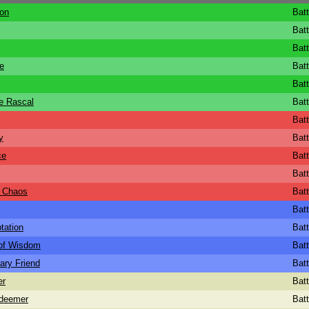
on
Bat
Bat
Bat
e
Bat
Bat
ve Rascal
Bat
Bat
y
Bat
ce
Bat
Bat
f Chaos
Bat
Bat
tation
Bat
 of Wisdom
Bat
ary Friend
Bat
er
Bat
edeemer
Bat