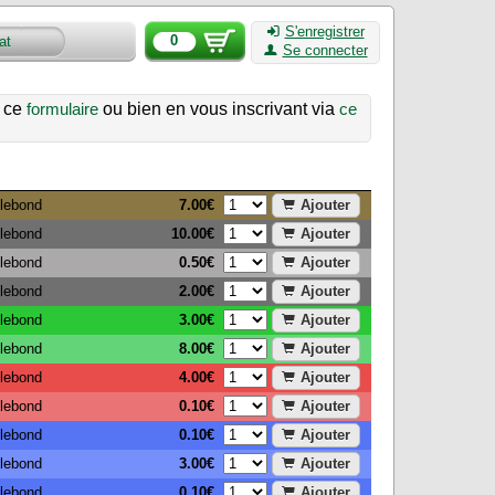
S'enregistrer
0
Se connecter
a ce
formulaire
ou bien en vous inscrivant via
ce
7.00€
Ajouter
tlebond
10.00€
Ajouter
tlebond
0.50€
Ajouter
tlebond
2.00€
Ajouter
tlebond
3.00€
Ajouter
tlebond
8.00€
Ajouter
tlebond
4.00€
Ajouter
tlebond
0.10€
Ajouter
tlebond
0.10€
Ajouter
tlebond
3.00€
Ajouter
tlebond
0.10€
Ajouter
tlebond