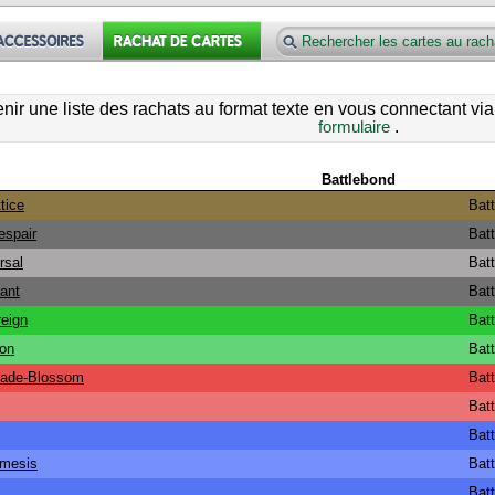
ir une liste des rachats au format texte en vous connectant vi
formulaire
.
Battlebond
tice
Bat
espair
Bat
rsal
Bat
ant
Bat
eign
Bat
on
Bat
Blade-Blossom
Bat
Bat
Bat
mesis
Bat
Bat