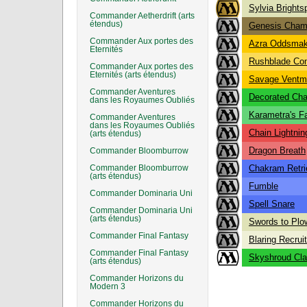
Sylvia Brights
Commander Aetherdrift (arts
étendus)
Genesis Cham
Commander Aux portes des
Azra Oddsmak
Eternités
Rushblade C
Commander Aux portes des
Eternités (arts étendus)
Savage Vent
Commander Aventures
Decorated Ch
dans les Royaumes Oubliés
Karametra's F
Commander Aventures
dans les Royaumes Oubliés
Chain Lightnin
(arts étendus)
Dragon Breath
Commander Bloomburrow
Commander Bloomburrow
Chakram Retri
(arts étendus)
Fumble
Commander Dominaria Uni
Spell Snare
Commander Dominaria Uni
(arts étendus)
Swords to Plo
Commander Final Fantasy
Blaring Recruit
Commander Final Fantasy
Skyshroud Cl
(arts étendus)
Commander Horizons du
Modern 3
Commander Horizons du