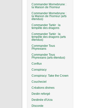
Commander Mornebrune :
la Maison de l'horreur
Commander Mornebrune :
la Maison de l'horreur (arts
étendus)
Commander Tarkir : la
tempête des dragons
Commander Tarkir : la
tempête des dragons (arts
étendus)
Commander Tous
Phyrexians
Commander Tous
Phyrexians (arts étendus)
Conflux
Conspiracy
Conspiracy: Take the Crown
Coucheciel
Créations divines
Destin reforgé
Destinée d'Urza
Discorde