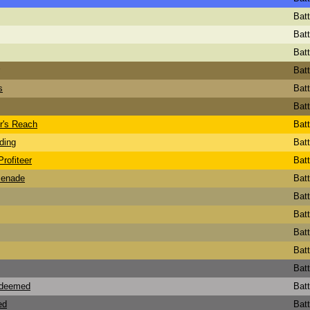
Bat
Bat
Bat
Bat
s
Bat
Bat
r's Reach
Bat
ding
Bat
rofiteer
Bat
menade
Bat
Bat
Bat
Bat
Bat
Bat
edeemed
Bat
ed
Bat