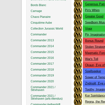
Generous Patr
Bords Blanc
Pir's Whim
Carnage
Greater Good
Chaos Planaire
Seedborn Mus
Cinquième Aube
Vigor
Collection Jurassic World
Commander
Pir, Imaginati
Commander 2013
Bonus Round
Commander 2014
Stolen Strateg
Commander 2015
Magmatic For
Commander 2016
War's Toll
Commander 2017
Okaun, Eye o
Commander 2018
Spellseeker
Commander 2019
Sower of Temp
Commander 2020
Zndrsplt, Eye
Commander 2021 /
Toothy, Imagin
Strixhaven
Kor Spiritdanc
Commander 2021 /
Strixhaven (arts étendus)
Regna, the R
Commander Aetherdrift