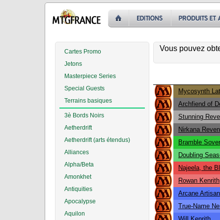
Vous pouvez obten
Cartes Promo
Jetons
Masterpiece Series
Special Guests
Mycosynth Lat
Terrains basiques
Archfiend of D
3è Bords Noirs
Stunning Reve
Aetherdrift
Nirkana Reven
Aetherdrift (arts étendus)
Bramble Sover
Alliances
Doubling Seas
Alpha/Beta
Najeela, the 
Amonkhet
Rowan Kenrith
Antiquities
Arcane Artisan
Apocalypse
True-Name Ne
Aquilon
Will Kenrith