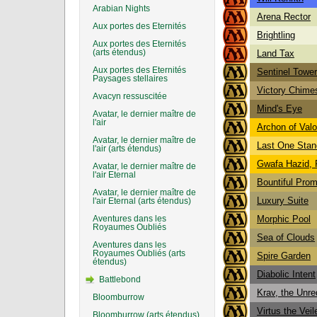
Arabian Nights
Arena Rector
Aux portes des Eternités
Brightling
Aux portes des Eternités
(arts étendus)
Land Tax
Aux portes des Eternités
Sentinel Tower
Paysages stellaires
Victory Chime
Avacyn ressuscitée
Mind's Eye
Avatar, le dernier maître de
l'air
Archon of Valo
Avatar, le dernier maître de
Last One Stan
l'air (arts étendus)
Gwafa Hazid, P
Avatar, le dernier maître de
l'air Eternal
Bountiful Pro
Avatar, le dernier maître de
Luxury Suite
l'air Eternal (arts étendus)
Aventures dans les
Morphic Pool
Royaumes Oubliés
Sea of Clouds
Aventures dans les
Royaumes Oubliés (arts
Spire Garden
étendus)
Diabolic Intent
Battlebond
Krav, the Unr
Bloomburrow
Virtus the Veil
Bloomburrow (arts étendus)