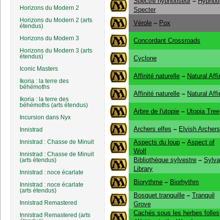
Spectre hypnotiseur
–
Hypnoti
Horizons du Modern 2
Specter
Horizons du Modern 2 (arts
Vérole
–
Pox
étendus)
Horizons du Modern 3
Concordant Crossroads
Horizons du Modern 3 (arts
étendus)
Cyclone
Iconic Masters
Affinité naturelle
–
Natural Affi
Ikoria : la terre des
béhémoths
Affinité naturelle
–
Natural Affi
Ikoria : la terre des
béhémoths (arts étendus)
Arbre de l'utopie
–
Utopia Tree
Incursion dans Nyx
Archers elfes
–
Elvish Archers
Innistrad
Innistrad : Chasse de Minuit
Aspects du loup
–
Aspect of
Wolf
Innistrad : Chasse de Minuit
Bibliothèque sylvestre
–
Sylv
(arts étendus)
Library
Innistrad : noce écarlate
Biorythme
–
Biorhythm
Innistrad : noce écarlate
(arts étendus)
Bosquet tranquille
–
Tranquil
Innistrad Remastered
Grove
Cachés sous les herbes folles
Innistrad Remastered (arts