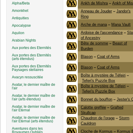
Ankh de Mishra
–
Ankh of Mis
Alpha/Beta
Amonkhet
Anneau de Jouder
–
Jandor's
Ring
Antiquities
Arche de mana
–
Mana Vault
Apocalypse
Ardoise de l'ascendance
–
Sla
Aquilon
of Ancestry
Arabian Nights
Bête de somme
–
Beast of
Aux portes des Eternités
Burden
Aux portes des Eternités
Blason
–
Coat of Arms
(arts étendus)
Aux portes des Eternités
Blason
–
Coat of Arms
Paysages stellaires
Boîte à mystère de Téfeiri
–
Avacyn ressuscitée
Teferi's Puzzle Box
Avatar, le dernier maître de
Boîte à mystère de Téfeiri
–
l'air
Teferi's Puzzle Box
Avatar, le dernier maître de
l'air (arts étendus)
Bonnet du bouffon
–
Jester's 
Avatar, le dernier maître de
Calotte greffée
–
Grafted
l'air Eternal
Skullcap
Avatar, le dernier maître de
Chaudron de l'orage
–
Storm
l'air Eternal (arts étendus)
Cauldron
Aventures dans les
Cloche de Kormus
–
Kormus B
Royaumes Oubliés