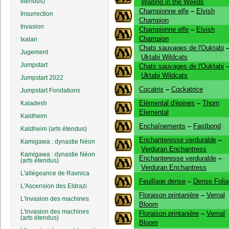
étendus)
Waiting in the Weeds
Championne elfe
–
Elvish
Insurrection
Champion
Invasion
Championne elfe
–
Elvish
Champion
Ixalan
Chats sauvages de l'Ouktabi
Jugement
Uktabi Wildcats
Jumpstart
Chats sauvages de l'Ouktabi
Uktabi Wildcats
Jumpstart 2022
Cocatrix
–
Cockatrice
Jumpstart Fondations
Elémental d'épines
–
Thorn
Kaladesh
Elemental
Kaldheim
Enchaînements
–
Fastbond
Kaldheim (arts étendus)
Enchanteresse verduralde
–
Kamigawa : dynastie Néon
Verduran Enchantress
Kamigawa : dynastie Néon
Enchanteresse verduralde
–
(arts étendus)
Verduran Enchantress
L'allégeance de Ravnica
Feuillage dense
–
Dense Foli
L'Ascension des Eldrazi
Floraison printanière
–
Vernal
L'invasion des machines
Bloom
L'invasion des machines
Floraison printanière
–
Vernal
(arts étendus)
Bloom