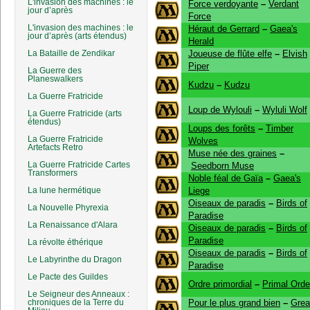
L'invasion des machines : le
Force verdoyante
–
Verdant
jour d’après
Force
L'invasion des machines : le
Héraut de Gerrard
–
Gaea's
jour d’après (arts étendus)
Herald
La Bataille de Zendikar
Joueuse de flûte elfe
–
Elvish
Piper
La Guerre des
Planeswalkers
Kudzu
–
Kudzu
La Guerre Fratricide
Loup de Wylouli
–
Wyluli Wolf
La Guerre Fratricide (arts
étendus)
Loups des forêts
–
Timber
La Guerre Fratricide
Wolves
Artefacts Retro
Muse née des graines
–
La Guerre Fratricide Cartes
Seedborn Muse
Transformers
Noble féal de Gaïa
–
Gaea's
La lune hermétique
Liege
Oiseaux de paradis
–
Birds of
La Nouvelle Phyrexia
Paradise
La Renaissance d'Alara
Oiseaux de paradis
–
Birds of
Paradise
La révolte éthérique
Oiseaux de paradis
–
Birds of
Le Labyrinthe du Dragon
Paradise
Le Pacte des Guildes
Ordre primordial
–
Primal Orde
Le Seigneur des Anneaux :
chroniques de la Terre du
Pour le plus grand bien
–
Grea