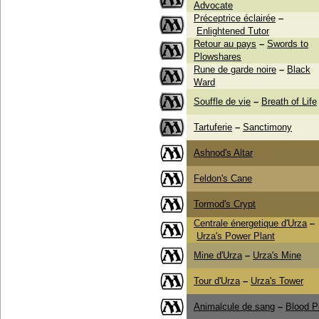
Advocate
Préceptrice éclairée
–
Enlightened Tutor
Retour au pays
–
Swords to
Plowshares
Rune de garde noire
–
Black
Ward
Souffle de vie
–
Breath of Life
Tartuferie
–
Sanctimony
Ashnod's Altar
Feldon's Cane
Tormod's Crypt
Centrale énergetique d'Urza
–
Urza's Power Plant
Mine d'Urza
–
Urza's Mine
Tour d'Urza
–
Urza's Tower
Animalcule de sang
–
Blood P