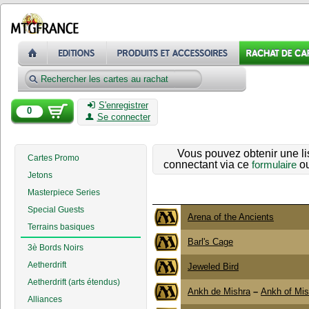
S'enregistrer
0
Se connecter
Vous pouvez obtenir une li
Cartes Promo
connectant via ce
formulaire
ou
Jetons
Masterpiece Series
Special Guests
Arena of the Ancients
Terrains basiques
Barl's Cage
3è Bords Noirs
Aetherdrift
Jeweled Bird
Aetherdrift (arts étendus)
Ankh de Mishra
–
Ankh of Mis
Alliances