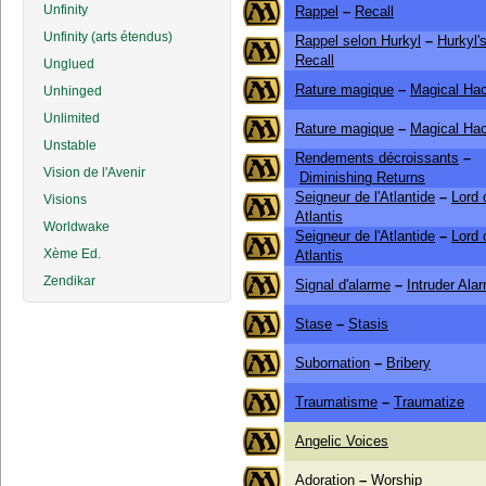
Unfinity
Rappel
–
Recall
Unfinity (arts étendus)
Rappel selon Hurkyl
–
Hurkyl'
Recall
Unglued
Rature magique
–
Magical Ha
Unhinged
Unlimited
Rature magique
–
Magical Ha
Unstable
Rendements décroissants
–
Vision de l'Avenir
Diminishing Returns
Seigneur de l'Atlantide
–
Lord 
Visions
Atlantis
Worldwake
Seigneur de l'Atlantide
–
Lord 
Xème Ed.
Atlantis
Zendikar
Signal d'alarme
–
Intruder Ala
Stase
–
Stasis
Subornation
–
Bribery
Traumatisme
–
Traumatize
Angelic Voices
Adoration
–
Worship