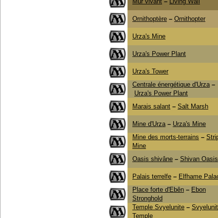
Mur vivant
–
Living Wall
Ornithoptère
–
Ornithopter
Urza's Mine
Urza's Power Plant
Urza's Tower
Centrale énergétique d'Urza
–
Urza's Power Plant
Marais salant
–
Salt Marsh
Mine d'Urza
–
Urza's Mine
Mine des morts-terrains
–
Stri
Mine
Oasis shivâne
–
Shivan Oasis
Palais terrelfe
–
Elfhame Pala
Place forte d'Ebên
–
Ebon
Stronghold
Temple Svyelunite
–
Svyeluni
Temple