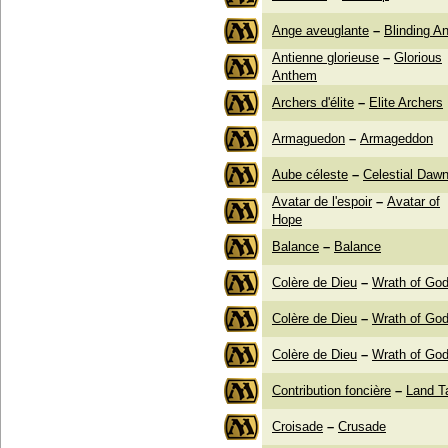
Ange aveuglante
–
Blinding A
Antienne glorieuse
–
Glorious
Anthem
Archers d'élite
–
Elite Archers
Armaguedon
–
Armageddon
Aube céleste
–
Celestial Daw
Avatar de l'espoir
–
Avatar of
Hope
Balance
–
Balance
Colère de Dieu
–
Wrath of Go
Colère de Dieu
–
Wrath of Go
Colère de Dieu
–
Wrath of Go
Contribution foncière
–
Land T
Croisade
–
Crusade