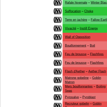
Rafale hivernale
–
Winter Blas
Suffocation
–
Choke
Terre en jachère
–
Fallow Eart
Vivacité
–
Instill Energy
Wall of Opposition
Bouillonnement
–
Boil
Feu de brousse
–
Flashfires
Feu de brousse
–
Flashfires
Flash d'Aether
–
Aether Flash
Matrone gobeline
–
Goblin
Matron
Mers bouillonnantes
–
Boiling
Seas
Pyrosalve
–
Pyroblast
Recruteur gobelin
–
Goblin