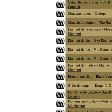
Catapulte des crânes
–
Skull
Catapult
Chausse-trapes
–
Caltrops
Chevalet de torture
–
The Rac
Diamant de la mousse
–
Mos
Diamond
Diamant du ciel
–
Sky Diamon
Diamant du feu
–
Fire Diamon
Diamant du feu
–
Fire Diamon
Diamant du marbre
–
Marble
Diamond
Etau de supplice
–
Black Vise
Griffe du dragon
–
Dragon's C
Monolithe de basalte
–
Basalt
Monolith
Morgenstern vulshok
–
Vulsh
Morningstar