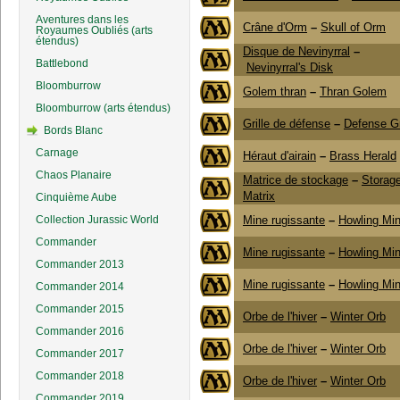
Aventures dans les
Crâne d'Orm
–
Skull of Orm
Royaumes Oubliés (arts
étendus)
Disque de Nevinyrral
–
Battlebond
Nevinyrral's Disk
Bloomburrow
Golem thran
–
Thran Golem
Bloomburrow (arts étendus)
Grille de défense
–
Defense G
Bords Blanc
Carnage
Héraut d'airain
–
Brass Herald
Chaos Planaire
Matrice de stockage
–
Storag
Matrix
Cinquième Aube
Collection Jurassic World
Mine rugissante
–
Howling Mi
Commander
Mine rugissante
–
Howling Mi
Commander 2013
Mine rugissante
–
Howling Mi
Commander 2014
Commander 2015
Orbe de l'hiver
–
Winter Orb
Commander 2016
Orbe de l'hiver
–
Winter Orb
Commander 2017
Commander 2018
Orbe de l'hiver
–
Winter Orb
Commander 2019