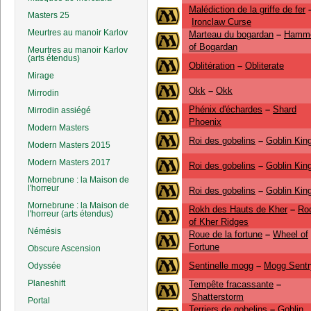
Malédiction de la griffe de fer
Masters 25
Ironclaw Curse
Meurtres au manoir Karlov
Marteau du bogardan
–
Hamm
of Bogardan
Meurtres au manoir Karlov
(arts étendus)
Oblitération
–
Obliterate
Mirage
Okk
–
Okk
Mirrodin
Phénix d'échardes
–
Shard
Mirrodin assiégé
Phoenix
Modern Masters
Roi des gobelins
–
Goblin Kin
Modern Masters 2015
Modern Masters 2017
Roi des gobelins
–
Goblin Kin
Mornebrune : la Maison de
l'horreur
Roi des gobelins
–
Goblin Kin
Mornebrune : la Maison de
Rokh des Hauts de Kher
–
Ro
l'horreur (arts étendus)
of Kher Ridges
Némésis
Roue de la fortune
–
Wheel of
Fortune
Obscure Ascension
Sentinelle mogg
–
Mogg Sentr
Odyssée
Planeshift
Tempête fracassante
–
Shatterstorm
Portal
Terriers de gobelins
–
Goblin