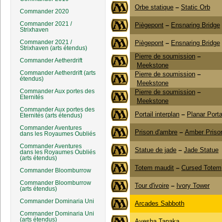
Orbe statique
–
Static Orb
Commander 2020
Commander 2021 /
Piègepont
–
Ensnaring Bridge
Strixhaven
Commander 2021 /
Piègepont
–
Ensnaring Bridge
Strixhaven (arts étendus)
Pierre de soumission
–
Commander Aetherdrift
Meekstone
Commander Aetherdrift (arts
Pierre de soumission
–
étendus)
Meekstone
Commander Aux portes des
Pierre de soumission
–
Eternités
Meekstone
Commander Aux portes des
Portail interplan
–
Planar Porta
Eternités (arts étendus)
Commander Aventures
Prison d'ambre
–
Amber Priso
dans les Royaumes Oubliés
Commander Aventures
Statue de jade
–
Jade Statue
dans les Royaumes Oubliés
(arts étendus)
Totem maudit
–
Cursed Totem
Commander Bloomburrow
Commander Bloomburrow
Tour d'ivoire
–
Ivory Tower
(arts étendus)
Commander Dominaria Uni
Arcades Sabboth
Commander Dominaria Uni
(arts étendus)
Ayesha Tanaka