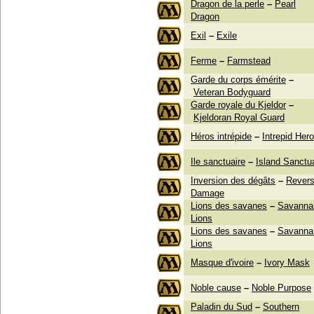
Dragon de la perle
–
Pearl
Dragon
Exil
–
Exile
Ferme
–
Farmstead
Garde du corps émérite
–
Veteran Bodyguard
Garde royale du Kjeldor
–
Kjeldoran Royal Guard
Héros intrépide
–
Intrepid Hero
Ile sanctuaire
–
Island Sanctu
Inversion des dégâts
–
Rever
Damage
Lions des savanes
–
Savanna
Lions
Lions des savanes
–
Savanna
Lions
Masque d'ivoire
–
Ivory Mask
Noble cause
–
Noble Purpose
Paladin du Sud
–
Southern