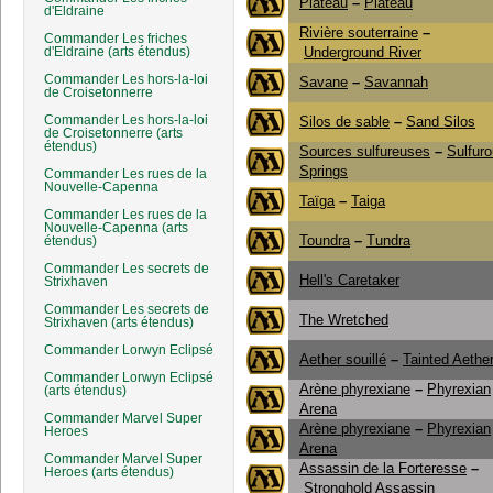
Plateau
–
Plateau
d'Eldraine
Rivière souterraine
–
Commander Les friches
d'Eldraine (arts étendus)
Underground River
Commander Les hors-la-loi
Savane
–
Savannah
de Croisetonnerre
Commander Les hors-la-loi
Silos de sable
–
Sand Silos
de Croisetonnerre (arts
étendus)
Sources sulfureuses
–
Sulfur
Springs
Commander Les rues de la
Nouvelle-Capenna
Taïga
–
Taiga
Commander Les rues de la
Nouvelle-Capenna (arts
Toundra
–
Tundra
étendus)
Commander Les secrets de
Hell's Caretaker
Strixhaven
Commander Les secrets de
The Wretched
Strixhaven (arts étendus)
Commander Lorwyn Eclipsé
Aether souillé
–
Tainted Aethe
Commander Lorwyn Eclipsé
Arène phyrexiane
–
Phyrexian
(arts étendus)
Arena
Commander Marvel Super
Arène phyrexiane
–
Phyrexian
Heroes
Arena
Commander Marvel Super
Assassin de la Forteresse
–
Heroes (arts étendus)
Stronghold Assassin