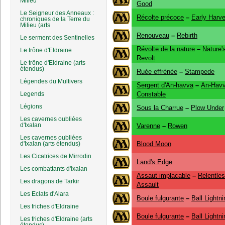
Milieu
Good
Le Seigneur des Anneaux :
Récolte précoce
–
Early Harve
chroniques de la Terre du
Milieu (arts
Renouveau
–
Rebirth
Le serment des Sentinelles
Révolte de la nature
–
Nature'
Le trône d'Eldraine
Revolt
Le trône d'Eldraine (arts
étendus)
Ruée effrénée
–
Stampede
Légendes du Multivers
Sergent d'An-havva
–
An-Hav
Legends
Constable
Légions
Sous la Charrue
–
Plow Under
Les cavernes oubliées
d'Ixalan
Varenne
–
Rowen
Les cavernes oubliées
d'Ixalan (arts étendus)
Blood Moon
Les Cicatrices de Mirrodin
Land's Edge
Les combattants d'Ixalan
Assaut implacable
–
Relentle
Les dragons de Tarkir
Assault
Les Eclats d'Alara
Boule fulgurante
–
Ball Lightni
Les friches d'Eldraine
Boule fulgurante
–
Ball Lightni
Les friches d'Eldraine (arts