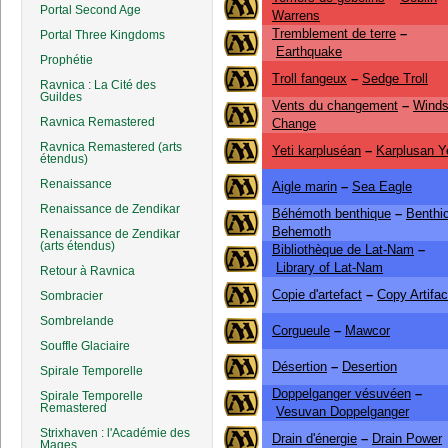
Portal Second Age
Warrens
Tremblement de terre
–
Portal Three Kingdoms
Earthquake
Prophétie
Troll fangeux
–
Sedge Troll
Ravnica : La Cité des
Guildes
Vents du changement
–
Winds
Ravnica Remastered
Change
Ravnica Remastered (arts
Yeti karpluséan
–
Karplusan Ye
étendus)
Renaissance
Aigle marin
–
Sea Eagle
Renaissance de Zendikar
Béhémoth benthique
–
Benthi
Behemoth
Renaissance de Zendikar
(arts étendus)
Bibliothèque de Lat-Nam
–
Library of Lat-Nam
Retour à Ravnica
Copie d'artefact
–
Copy Artifac
Sombracier
Sombrelande
Corgueule
–
Mawcor
Souffle Glaciaire
Désertion
–
Desertion
Spirale Temporelle
Doppelganger vésuvéen
–
Spirale Temporelle
Remastered
Vesuvan Doppelganger
Strixhaven : l'Académie des
Drain d'énergie
–
Drain Power
Mages