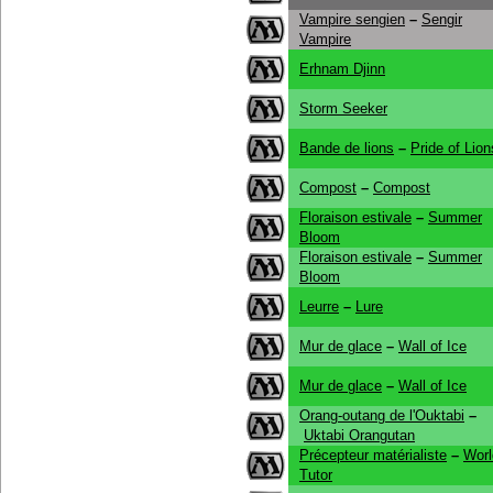
Vampire sengien
–
Sengir
Vampire
Erhnam Djinn
Storm Seeker
Bande de lions
–
Pride of Lion
Compost
–
Compost
Floraison estivale
–
Summer
Bloom
Floraison estivale
–
Summer
Bloom
Leurre
–
Lure
Mur de glace
–
Wall of Ice
Mur de glace
–
Wall of Ice
Orang-outang de l'Ouktabi
–
Uktabi Orangutan
Précepteur matérialiste
–
Worl
Tutor