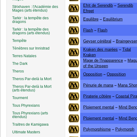
Efrit de Serendib
–
Serendib
Strixhaven : l'Académie des
Mages (arts étendus)
Efreet
Tarkir : la tempête des
Equilibre
–
Equilibrium
dragons
Tarkir : la tempête des
Flash
–
Flash
dragons (arts étendus)
Tempête
Geyser cérébral
–
Braingeyser
Ténèbres sur Innistrad
Kraken des marées
–
Tidal
Kraken
Terres Natales
Mage de l'Inapparence
–
Mag
The Dark
of the Unseen
Theros
Opposition
–
Opposition
Theros Par-delà la Mort
Pénurie de mana
–
Mana Shor
Theros Par-delà la Mort
(arts étendus)
Piraterie côtière
–
Coastal Pir
Tourment
Tous Phyrexians
Ploiement mental
–
Mind Ben
Tous Phyrexians (arts
étendus)
Ploiement mental
–
Mind Ben
Traitres de Kamigawa
Polymorphisme
–
Polymorph
Ultimate Masters