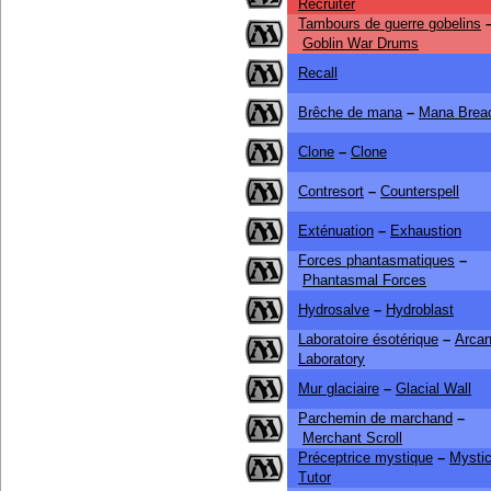
Recruiter
Tambours de guerre gobelins
Goblin War Drums
Recall
Brêche de mana
–
Mana Brea
Clone
–
Clone
Contresort
–
Counterspell
Exténuation
–
Exhaustion
Forces phantasmatiques
–
Phantasmal Forces
Hydrosalve
–
Hydroblast
Laboratoire ésotérique
–
Arca
Laboratory
Mur glaciaire
–
Glacial Wall
Parchemin de marchand
–
Merchant Scroll
Préceptrice mystique
–
Mystic
Tutor