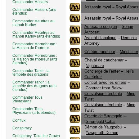
Commander Masters
Assassin royal
–
Royal Assas
Commander Masters (arts
étendus)
Assassin royal
–
Royal Assas
Commander Meurtres au
manoir Karlov
Autocrate sengien
–
Sengir
Autocrat
Commander Meurtres au
manoir Karlov (arts étendus)
Avocat diabolique
–
Demonic
Attorney
Commander Mornebrune :
la Maison de l'horreur
Cérébrotrancheur
–
Mindslicer
Commander Mornebrune :
la Maison de l'horreur (arts
Cheval de cauchemar
–
étendus)
Nightmare
Commander Tarkir : la
Concierge de l'enfer
–
Hell's
tempête des dragons
Caretaker
Commander Tarkir : la
Contrat avec les enfers
–
tempête des dragons (arts
Contract from Below
étendus)
Convulsion cérébrale
–
Mind
Commander Tous
Twist
Phyrexians
Convulsion cérébrale
–
Mind
Commander Tous
Twist
Phyrexians (arts étendus)
Coterie de Stromgald
–
Conflux
Stromgald Cabal
Démon de Yaugzebul
–
Conspiracy
Yawgmoth Demon
Conspiracy: Take the Crown