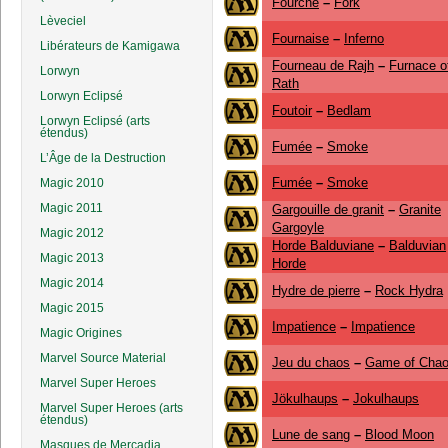
Fourche
–
Fork
Lèveciel
Fournaise
–
Inferno
Libérateurs de Kamigawa
Fourneau de Rajh
–
Furnace o
Lorwyn
Rath
Lorwyn Eclipsé
Foutoir
–
Bedlam
Lorwyn Eclipsé (arts
étendus)
Fumée
–
Smoke
L’Âge de la Destruction
Fumée
–
Smoke
Magic 2010
Magic 2011
Gargouille de granit
–
Granite
Gargoyle
Magic 2012
Horde Balduviane
–
Balduvian
Magic 2013
Horde
Magic 2014
Hydre de pierre
–
Rock Hydra
Magic 2015
Impatience
–
Impatience
Magic Origines
Marvel Source Material
Jeu du chaos
–
Game of Cha
Marvel Super Heroes
Jökulhaups
–
Jokulhaups
Marvel Super Heroes (arts
étendus)
Lune de sang
–
Blood Moon
Masques de Mercadia