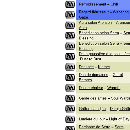
Refroidissement
–
Chill
Regard flétrisseur
–
Withering
Gaze
Aura selon Arenson
–
Arenson
Aura
Bénédiction selon Serra
–
Serr
Blessing
Bénédiction selon Serra
–
Serr
Blessing
De la poussière à la poussière
Dust to Dust
Destinée
–
Kismet
Don de domaines
–
Gift of
Estates
Douce chaleur
–
Warmth
Garde des âmes
–
Soul Ward
Griffon daradjân
–
Daraja Griff
Lumière du jour
–
Light of Day
Partisane de Serra
–
Serra