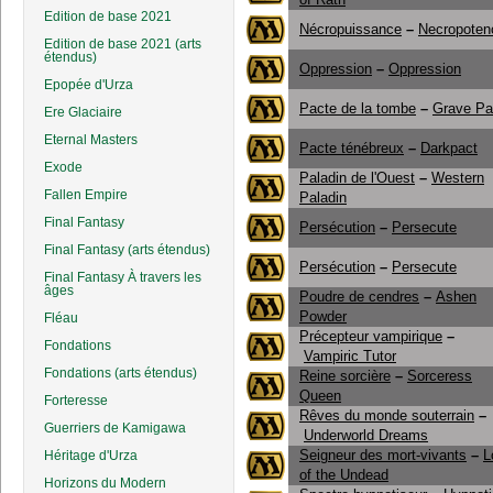
Edition de base 2021
Nécropuissance
–
Necropoten
Edition de base 2021 (arts
étendus)
Oppression
–
Oppression
Epopée d'Urza
Pacte de la tombe
–
Grave Pa
Ere Glaciaire
Eternal Masters
Pacte ténébreux
–
Darkpact
Exode
Paladin de l'Ouest
–
Western
Fallen Empire
Paladin
Final Fantasy
Persécution
–
Persecute
Final Fantasy (arts étendus)
Persécution
–
Persecute
Final Fantasy À travers les
âges
Poudre de cendres
–
Ashen
Powder
Fléau
Précepteur vampirique
–
Fondations
Vampiric Tutor
Fondations (arts étendus)
Reine sorcière
–
Sorceress
Queen
Forteresse
Rêves du monde souterrain
–
Guerriers de Kamigawa
Underworld Dreams
Seigneur des mort-vivants
–
L
Héritage d'Urza
of the Undead
Horizons du Modern