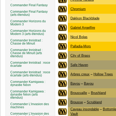
Commander Final Fantasy
Chromium
Commander Final Fantasy
(arts étendus)
Dakkon Blackblade
Commander Horizons du
Modern 3
Gabriel Angelfire
Commander Horizons du
Modern 3 (arts étendus)
Nicol Bolas
Commander Innistrad :
Chasse de Minuit
Palladia-Mors
Commander Innistrad :
Chasse de Minuit (arts
City of Brass
étendus)
Commander Innistrad : noce
Safe Haven
écarlate
Commander Innistrad : noce
Arbres creux
–
Hollow Trees
écarlate (arts étendus)
Commander Kamigawa :
Bayou
–
Bayou
dynastie Néon
Commander Kamigawa :
Broussaille
–
Brushland
dynastie Néon (arts
étendus)
Brousse
–
Scrubland
Commander L'invasion des
machines
Caveau insondable
–
Bottoml
Commander L'invasion des
Vault