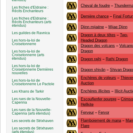
étendus)
Cheval de foudre
–
Thunderma
Les friches d'Eldraine :
Récits Enchanteurs
Dernière chance
–
Final Fortu
Les friches d'Eldraine :
Récits Enchanteurs (arts
étendus)
Djinn mijaëne
–
Mijae Djinn
Les guildes de Ravnica
Dragon à deux têtes
–
Two-
Headed Dragon
Les hors-la-loi de
Croisetonnerre
Dragon des volcans
–
Volcani
Dragon
Les hors-la-loi de
Croisetonnerre (arts
étendus)
Dragon rajhi
–
Rathi Dragon
Les hors-la-loi de
Croisetonnerre Dernières
Dragon shivân
–
Shivan Drag
nouvelles
Enchères de voleurs
–
Thieves
Les hors-la-loi de
Auction
Croisetonnerre Le Pactole
Enchères illicites
–
Illicit Auct
Les Khans de Tarkir
Les rues de la Nouvelle-
Escouflenfer pourpre
–
Crims
Capenna
Hellkite
Les rues de la Nouvelle-
Ferveur
–
Fervor
Capenna (arts étendus)
Flamboiement de mana
–
Man
Les secrets de Strixhaven
Flare
Les secrets de Strixhaven
(arts étendus)