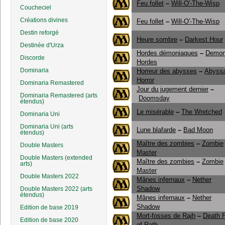
Feu follet
–
Will-O'-The-Wisp
Coucheciel
Créations divines
Feu follet
–
Will-O'-The-Wisp
Destin reforgé
Heure sombre
–
Darkest Hour
Destinée d'Urza
Hordes démoniaques
–
Demon
Discorde
Hordes
Dominaria
Horreur des abysses
–
Abyssa
Horror
Dominaria Remastered
Jour du jugement dernier
–
Dominaria Remastered (arts
Doomsday
étendus)
Le misérable
–
The Wretched
Dominaria Uni
Dominaria Uni (arts
Lune blafarde
–
Bad Moon
étendus)
Maître des zombies
–
Zombie
Double Masters
Master
Double Masters (extended
Maître des zombies
–
Zombie
arts)
Master
Double Masters 2022
Mânes infernaux
–
Nether
Shadow
Double Masters 2022 (arts
étendus)
Mânes infernaux
–
Nether
Shadow
Edition de base 2019
Mort-fosses de Rajh
–
Death P
Edition de base 2020
of Rath