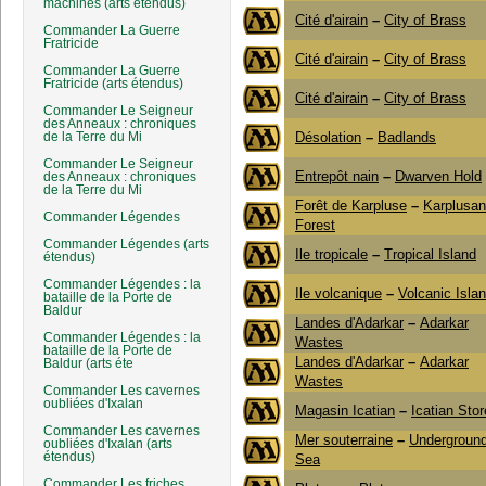
machines (arts étendus)
Cité d'airain
–
City of Brass
Commander La Guerre
Fratricide
Cité d'airain
–
City of Brass
Commander La Guerre
Fratricide (arts étendus)
Cité d'airain
–
City of Brass
Commander Le Seigneur
des Anneaux : chroniques
de la Terre du Mi
Désolation
–
Badlands
Commander Le Seigneur
Entrepôt nain
–
Dwarven Hold
des Anneaux : chroniques
de la Terre du Mi
Forêt de Karpluse
–
Karplusan
Commander Légendes
Forest
Commander Légendes (arts
Ile tropicale
–
Tropical Island
étendus)
Commander Légendes : la
Ile volcanique
–
Volcanic Isla
bataille de la Porte de
Baldur
Landes d'Adarkar
–
Adarkar
Commander Légendes : la
Wastes
bataille de la Porte de
Landes d'Adarkar
–
Adarkar
Baldur (arts éte
Wastes
Commander Les cavernes
oubliées d'Ixalan
Magasin Icatian
–
Icatian Stor
Commander Les cavernes
Mer souterraine
–
Undergroun
oubliées d'Ixalan (arts
étendus)
Sea
Commander Les friches