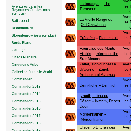
Aven
La tarasque
–
The
les
Aventures dans les
Tarrasque
Royaumes Oubliés (arts
étendus)
Aven
La Vieille Ronge-os
–
Battlebond
les
Old Gnawbone
Bloomburrow
Aven
Bloomburrow (arts étendus)
Crânefeu
–
Flameskull
les
Bords Blanc
Fournaise des Monts
Aven
Carnage
Etoilés
–
Inferno of the
les
Chaos Planaire
Star Mounts
Zariel, archiduchesse
Aven
Cinquième Aube
d'Averne
–
Zariel,
les
Collection Jurassic World
Archduke of Avernus
Commander
Aven
Demi-liche
–
Demilich
les
Commander 2013
Commander 2014
Iymrith, Fléau du
Aven
Désert
–
Iymrith, Desert
les
Commander 2015
Doom
Commander 2016
Aven
Mordenkainen
–
Commander 2017
les
Mordenkainen
Commander 2018
Glacemort, tyran des
Aven
Commander 2019