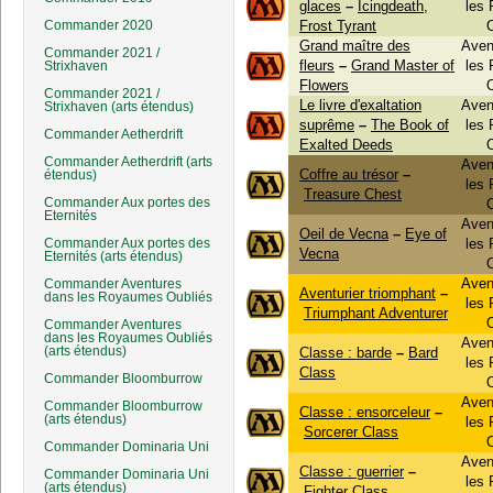
glaces
–
Icingdeath,
les
Commander 2020
Frost Tyrant
Grand maître des
Aven
Commander 2021 /
fleurs
–
Grand Master of
les
Strixhaven
Flowers
Commander 2021 /
Le livre d'exaltation
Aven
Strixhaven (arts étendus)
suprême
–
The Book of
les
Commander Aetherdrift
Exalted Deeds
Commander Aetherdrift (arts
Aven
Coffre au trésor
–
étendus)
les
Treasure Chest
Commander Aux portes des
Eternités
Aven
Oeil de Vecna
–
Eye of
Commander Aux portes des
les
Vecna
Eternités (arts étendus)
Aven
Commander Aventures
Aventurier triomphant
–
dans les Royaumes Oubliés
les
Triumphant Adventurer
Commander Aventures
dans les Royaumes Oubliés
Aven
(arts étendus)
Classe : barde
–
Bard
les
Class
Commander Bloomburrow
Aven
Commander Bloomburrow
Classe : ensorceleur
–
(arts étendus)
les
Sorcerer Class
Commander Dominaria Uni
Aven
Classe : guerrier
–
Commander Dominaria Uni
les
(arts étendus)
Fighter Class