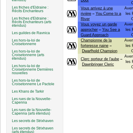
étendus)
Door
Les friches d'Eldraine :
Vous arrivez à une
Aven
Récits Enchanteurs
rivière
–
You Come to a
les
Les friches d'Eldraine :
River
Récits Enchanteurs (arts
Vous voyez un garde
Aven
étendus)
approcher
–
You See a
les
Les guildes de Ravnica
Guard Approach
Championne de la
Aven
Les hors-la-loi de
Croisetonnerre
forteresse naine
–
les
Dwarfhold Champion
Les hors-la-loi de
Croisetonnerre (arts
Aven
étendus)
Clerc porteur de l'aube
–
les
Dawnbringer Cleric
Les hors-la-loi de
Croisetonnerre Dernières
nouvelles
Les hors-la-loi de
Croisetonnerre Le Pactole
Les Khans de Tarkir
Les rues de la Nouvelle-
Capenna
Les rues de la Nouvelle-
Capenna (arts étendus)
Les secrets de Strixhaven
Les secrets de Strixhaven
(arts étendus)