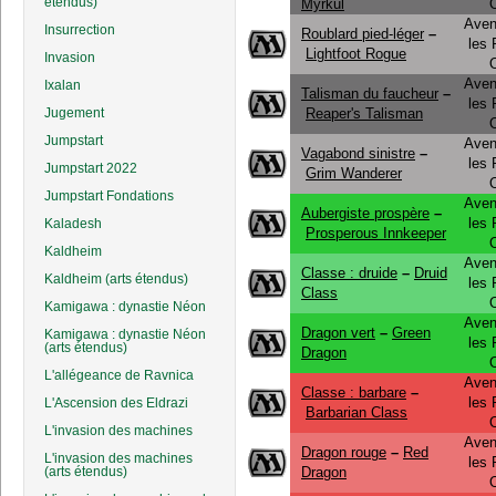
étendus)
Myrkul
Aven
Insurrection
Roublard pied-léger
–
les
Lightfoot Rogue
Invasion
Aven
Ixalan
Talisman du faucheur
–
les
Jugement
Reaper's Talisman
Jumpstart
Aven
Vagabond sinistre
–
les
Jumpstart 2022
Grim Wanderer
Jumpstart Fondations
Aven
Aubergiste prospère
–
les
Kaladesh
Prosperous Innkeeper
Kaldheim
Aven
Classe : druide
–
Druid
Kaldheim (arts étendus)
les
Class
Kamigawa : dynastie Néon
Aven
Dragon vert
–
Green
Kamigawa : dynastie Néon
les
(arts étendus)
Dragon
L'allégeance de Ravnica
Aven
Classe : barbare
–
les
L'Ascension des Eldrazi
Barbarian Class
L'invasion des machines
Aven
Dragon rouge
–
Red
L'invasion des machines
les
(arts étendus)
Dragon