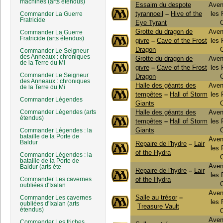
machines (arts étendus)
Essaim du despote
Aven
tyrannoeil
–
Hive of the
les
Commander La Guerre
Fratricide
Eye Tyrant
Grotte du dragon de
Aven
Commander La Guerre
Fratricide (arts étendus)
givre
–
Cave of the Frost
les
Dragon
Commander Le Seigneur
des Anneaux : chroniques
Grotte du dragon de
Aven
de la Terre du Mi
givre
–
Cave of the Frost
les
Commander Le Seigneur
Dragon
des Anneaux : chroniques
Halle des géants des
Aven
de la Terre du Mi
tempêtes
–
Hall of Storm
les
Commander Légendes
Giants
Commander Légendes (arts
Halle des géants des
Aven
étendus)
tempêtes
–
Hall of Storm
les
Giants
Commander Légendes : la
bataille de la Porte de
Aven
Baldur
Repaire de l'hydre
–
Lair
les
of the Hydra
Commander Légendes : la
bataille de la Porte de
Aven
Baldur (arts éte
Repaire de l'hydre
–
Lair
les
Commander Les cavernes
of the Hydra
oubliées d'Ixalan
Aven
Salle au trésor
–
Commander Les cavernes
les
oubliées d'Ixalan (arts
Treasure Vault
étendus)
Aven
Commander Les friches