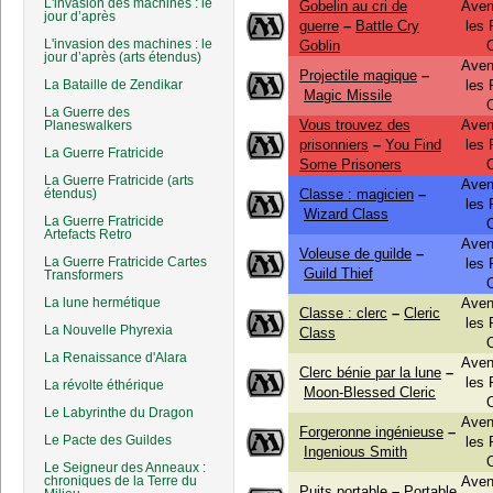
L'invasion des machines : le
Gobelin au cri de
Aven
jour d’après
guerre
–
Battle Cry
les
L'invasion des machines : le
Goblin
jour d’après (arts étendus)
Aven
Projectile magique
–
La Bataille de Zendikar
les
Magic Missile
La Guerre des
Vous trouvez des
Aven
Planeswalkers
prisonniers
–
You Find
les
La Guerre Fratricide
Some Prisoners
La Guerre Fratricide (arts
Aven
étendus)
Classe : magicien
–
les
Wizard Class
La Guerre Fratricide
Artefacts Retro
Aven
Voleuse de guilde
–
La Guerre Fratricide Cartes
les
Guild Thief
Transformers
La lune hermétique
Aven
Classe : clerc
–
Cleric
les
La Nouvelle Phyrexia
Class
La Renaissance d'Alara
Aven
Clerc bénie par la lune
–
les
La révolte éthérique
Moon-Blessed Cleric
Le Labyrinthe du Dragon
Aven
Forgeronne ingénieuse
–
Le Pacte des Guildes
les
Ingenious Smith
Le Seigneur des Anneaux :
chroniques de la Terre du
Aven
Puits portable
–
Portable