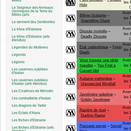
Milieu
les
Hole
Le Seigneur des Anneaux :
chroniques de la Terre du
Aven
Milieu (arts
Blême titubante
–
les
Shambling Ghast
Le serment des Sentinelles
Aven
Le trône d'Eldraine
Dispute mortelle
–
les
Deadly Dispute
Le trône d'Eldraine (arts
étendus)
Aven
Etat cadavérique
–
Feign
Légendes du Multivers
les
Death
Legends
Vous trouvez une idole
Aven
Légions
maudite
–
You Find a
les
Les cavernes oubliées
Cursed Idol
d'Ixalan
Aven
Aubaine inattendue
–
Les cavernes oubliées
les
d'Ixalan (arts étendus)
Unexpected Windfall
Les Cicatrices de Mirrodin
Aven
Javelinière gobeline
–
les
Les combattants d'Ixalan
Goblin Javelineer
Les dragons de Tarkir
Aven
Rapière de duel
–
les
Les Eclats d'Alara
Dueling Rapier
Les friches d'Eldraine
Aven
Passage secret
–
Secret
Les friches d'Eldraine (arts
les