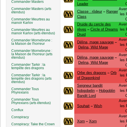
Commander Masters
Leader
Commander Masters (arts
Aven
Classe : rôdeur
–
Ranger
étendus)
les
Class
Commander Meurtres au
manoir Karlov
Druide du cercle des
Aven
rêves
–
Circle of Dreams
les
Commander Meurtres au
manoir Karlov (arts étendus)
Druid
Aven
Commander Mornebrune :
Délina, mage sauvage
–
la Maison de l'horreur
les
Delina, Wild Mage
Commander Mornebrune :
la Maison de l'horreur (arts
Aven
Délina, mage sauvage
–
étendus)
les
Delina, Wild Mage
Commander Tarkir : la
tempête des dragons
Aven
Orbe des dragons
–
Orb
Commander Tarkir : la
les
of Dragonkind
tempête des dragons (arts
étendus)
Seigneur bandit
Aven
Commander Tous
hobgobelin
–
Hobgoblin
les
Phyrexians
Bandit Lord
Commander Tous
Aven
Phyrexians (arts étendus)
Souhait
–
Wish
les
Conflux
Aven
Conspiracy
Xorn
–
Xorn
les
Conspiracy: Take the Crown