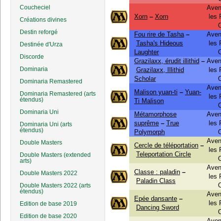
Coucheciel
Aven
Xorn
–
Xorn
les
Créations divines
Destin reforgé
Fou rire de Tasha
–
Aven
Tasha's Hideous
les
Destinée d'Urza
Laughter
Discorde
Grazilaxx, érudit illithid
–
Aven
Dominaria
Grazilaxx, Illithid
les
Scholar
Dominaria Remastered
Aven
Malison yuan-ti
–
Yuan-
Dominaria Remastered (arts
les
étendus)
Ti Malison
Dominaria Uni
Métamorphose
Aven
suprême
–
True
les
Dominaria Uni (arts
étendus)
Polymorph
Aven
Double Masters
Cercle de téléportation
–
les
Teleportation Circle
Double Masters (extended
arts)
Aven
Classe : paladin
–
Double Masters 2022
les
Paladin Class
Double Masters 2022 (arts
étendus)
Aven
Epée dansante
–
les
Edition de base 2019
Dancing Sword
Edition de base 2020
Aven