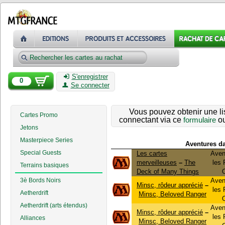
S'enregistrer
0
Se connecter
Vous pouvez obtenir une li
Cartes Promo
connectant via ce
formulaire
ou
Jetons
Masterpiece Series
Aventures d
Special Guests
Les cartes
Aven
merveilleuses
–
The
les
Terrains basiques
Deck of Many Things
3è Bords Noirs
Aven
Minsc, rôdeur apprécié
–
les
Aetherdrift
Minsc, Beloved Ranger
Aetherdrift (arts étendus)
Aven
Minsc, rôdeur apprécié
–
les
Alliances
Minsc, Beloved Ranger