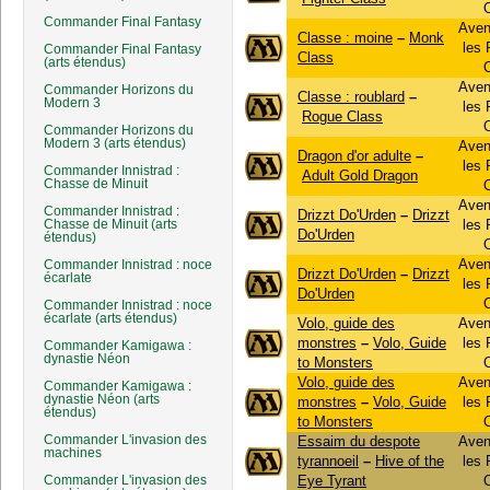
Commander Final Fantasy
Aven
Classe : moine
–
Monk
les
Commander Final Fantasy
Class
(arts étendus)
Aven
Commander Horizons du
Classe : roublard
–
Modern 3
les
Rogue Class
Commander Horizons du
Modern 3 (arts étendus)
Aven
Dragon d'or adulte
–
les
Commander Innistrad :
Adult Gold Dragon
Chasse de Minuit
Aven
Commander Innistrad :
Drizzt Do'Urden
–
Drizzt
Chasse de Minuit (arts
les
Do'Urden
étendus)
Aven
Commander Innistrad : noce
Drizzt Do'Urden
–
Drizzt
écarlate
les
Do'Urden
Commander Innistrad : noce
écarlate (arts étendus)
Volo, guide des
Aven
monstres
–
Volo, Guide
les
Commander Kamigawa :
dynastie Néon
to Monsters
Volo, guide des
Aven
Commander Kamigawa :
dynastie Néon (arts
monstres
–
Volo, Guide
les
étendus)
to Monsters
Commander L'invasion des
Essaim du despote
Aven
machines
tyrannoeil
–
Hive of the
les
Commander L'invasion des
Eye Tyrant