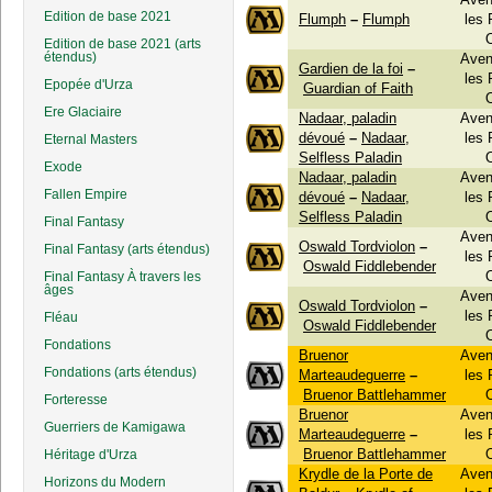
Edition de base 2021
Flumph
–
Flumph
les
Edition de base 2021 (arts
étendus)
Aven
Gardien de la foi
–
les
Epopée d'Urza
Guardian of Faith
Ere Glaciaire
Nadaar, paladin
Aven
dévoué
–
Nadaar,
les
Eternal Masters
Selfless Paladin
Exode
Nadaar, paladin
Aven
Fallen Empire
dévoué
–
Nadaar,
les
Selfless Paladin
Final Fantasy
Aven
Oswald Tordviolon
–
Final Fantasy (arts étendus)
les
Oswald Fiddlebender
Final Fantasy À travers les
âges
Aven
Oswald Tordviolon
–
les
Fléau
Oswald Fiddlebender
Fondations
Bruenor
Aven
Fondations (arts étendus)
Marteaudeguerre
–
les
Bruenor Battlehammer
Forteresse
Bruenor
Aven
Guerriers de Kamigawa
Marteaudeguerre
–
les
Bruenor Battlehammer
Héritage d'Urza
Krydle de la Porte de
Aven
Horizons du Modern