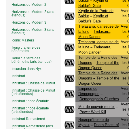
Baldur
–
Krydle of
les
Horizons du Modern 2
Baldur's Gate
Krydle de la Porte de
Aven
Horizons du Modern 2 (arts
étendus)
Baldur
–
Krydle of
les
Baldur's Gate
Horizons du Modern 3
Trelasarra, danseuse de
Aven
Horizons du Modern 3 (arts
la lune
–
Trelasarra,
les
étendus)
Moon Dancer
Iconic Masters
Trelasarra, danseuse de
Aven
la lune
–
Trelasarra,
les
Ikoria : la terre des
béhémoths
Moon Dancer
Temple de la Reine des
Aven
Ikoria : la terre des
béhémoths (arts étendus)
Dragons
–
Temple of the
les
Dragon Queen
Incursion dans Nyx
Temple de la Reine des
Aven
Innistrad
Dragons
–
Temple of the
les
Innistrad : Chasse de Minuit
Dragon Queen
Emprise de
Aven
Innistrad : Chasse de Minuit
Démogorgon
–
les
(arts étendus)
Demogorgon's Clutches
Innistrad : noce écarlate
Aven
Mot de pouvoir mortel
–
Innistrad : noce écarlate
les
(arts étendus)
Power Word Kill
Innistrad Remastered
Nécroprêtresse de
Aven
Myrkul
–
Death-Priest of
les
Innistrad Remastered (arts