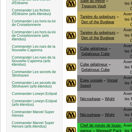
Salle au trésor
–
d'Eldraine
les
Treasure Vault
Commander Les friches
d'Eldraine (arts étendus)
Aven
Tanière du gobelours
–
les
Commander Les hors-la-loi
Den of the Bugbear
de Croisetonnerre
Aven
Commander Les hors-la-loi
Tanière du gobelours
–
les
de Croisetonnerre (arts
Den of the Bugbear
étendus)
Aven
Commander Les rues de la
Cube gélatineux
–
Nouvelle-Capenna
les
Gelatinous Cube
Commander Les rues de la
Nouvelle-Capenna (arts
Aven
Cube gélatineux
–
étendus)
les
Gelatinous Cube
Commander Les secrets de
Strixhaven
Aven
Epée vorpale
–
Vorpal
Commander Les secrets de
les
Sword
Strixhaven (arts étendus)
Aven
Commander Lorwyn Eclipsé
Nécrophage
–
Wight
les
Commander Lorwyn Eclipsé
(arts étendus)
Aven
Commander Marvel Super
Nécrophage
–
Wight
les
Heroes
Commander Marvel Super
Chef de meute de loups-
Aven
Heroes (arts étendus)
garous
–
Werewolf Pack
les