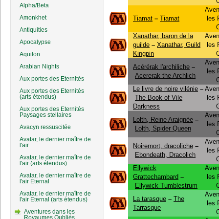
Alpha/Beta
Aven
Amonkhet
Tiamat
–
Tiamat
les
Antiquities
Xanathar, baron de la
Aven
Apocalypse
guilde
–
Xanathar, Guild
les
Kingpin
Aquilon
Aven
Arabian Nights
Acérérak l'archiliche
–
les
Acererak the Archlich
Aux portes des Eternités
Le livre de noire vilénie
–
Aven
Aux portes des Eternités
(arts étendus)
The Book of Vile
les
Darkness
Aux portes des Eternités
Paysages stellaires
Aven
Lolth, Reine Araignée
–
les
Avacyn ressuscitée
Lolth, Spider Queen
Avatar, le dernier maître de
Aven
l'air
Noiremort, dracoliche
–
les
Ebondeath, Dracolich
Avatar, le dernier maître de
l'air (arts étendus)
Ellywick
Aven
Avatar, le dernier maître de
Grattechambard
–
les
l'air Eternal
Ellywick Tumblestrum
Avatar, le dernier maître de
Aven
La tarasque
–
The
l'air Eternal (arts étendus)
les
Tarrasque
Aventures dans les
Royaumes Oubliés